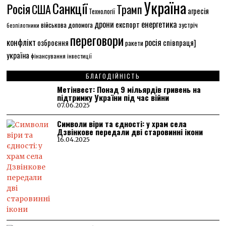
Україна
Санкції
Росія
США
Трамп
агресія
Технології
енергетика
дрони
експорт
військова допомога
зустріч
безпілотники
переговори
конфлікт
росія
співпраця]
озброєння
ракети
україна
фінансування
інвестиції
БЛАГОДІЙНІСТЬ
Метінвест: Понад 9 мільярдів гривень на
підтримку України під час війни
07.06.2025
Символи віри та єдності: у храм села
Дзвінкове передали дві старовинні ікони
16.04.2025