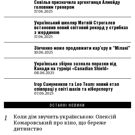
Севілья призначила аргентинця Алмейду
головним тренером
17.06.2025
Український школяр Матвій Строгалєв
встановив новий світовий рекорд у стрибках
з жердиною
17.06.2025
Зінченко може продовжити кар’єру в “Мілані”
10.06.2025
Українська збірна зазнала поразки від
Канади на турнірі «Canadian Shield»
08.06.2025
Ігор Самуненков та Leo Team: новий етап
співпраці у світі шахів та кіберспорту
07.06.2025
ОСТАННІ НОВИНИ
Коли дім звучить українською: Олексій
Комаровський про кіно, що береже
дитинство