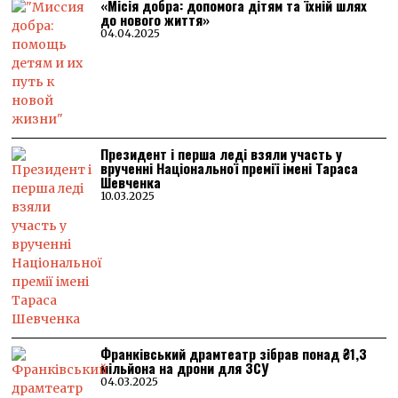
«Місія добра: допомога дітям та їхній шлях
до нового життя»
04.04.2025
Президент і перша леді взяли участь у
врученні Національної премії імені Тараса
Шевченка
10.03.2025
Франківський драмтеатр зібрав понад ₴1,3
мільйона на дрони для ЗСУ
04.03.2025