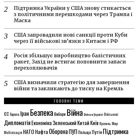
Підтримка України у США знову стикається
з політичними перешкодами через Трампа і
Маска
США запровадили нові санкції проти Куби
через її військові зв’язки з Китаєм і РФ
Росія збільшує виробництво балістичних
ракет, Захід не встигає поповнити запаси
перехоплювачів
США визначили стратегію для завершення
війни та закликають до тиску на Кремль
ГОЛОВНІ ТЕМИ
Безпека
Війна
Іран
ЄС
Вибори
Європа
Війна в Україні
Військові
Дипломатія
Економіка
Зеленський
Китай
Київ
Кремль
Мир
Підтримка
Оборона
НАТО
ПУП
Нафта
Путін
Польща
Мобілізація