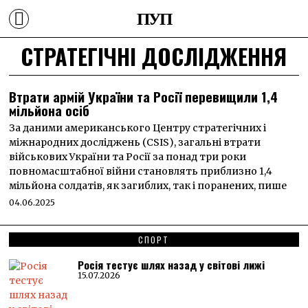
ПУП
СТРАТЕГІЧНІ ДОСЛІДЖЕННЯ
Втрати армій України та Росії перевищили 1,4
мільйона осіб
За даними американського Центру стратегічних і
міжнародних досліджень (CSIS), загальні втрати
військових України та Росії за понад три роки
повномасштабної війни становлять приблизно 1,4
мільйона солдатів, як загиблих, так і поранених, пише
04.06.2025
СПОРТ
Росія тестує шлях назад у світові лижі
15.07.2026