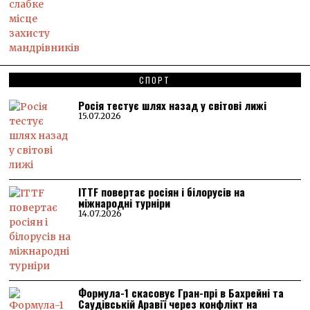
СПОРТ
Росія тестує шлях назад у світові лижі
15.07.2026
ITTF повертає росіян і білорусів на
міжнародні турніри
14.07.2026
Формула-1 скасовує Гран-прі в Бахрейні та
Саудівській Аравії через конфлікт на