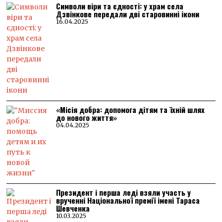
Символи віри та єдності: у храм села
Дзвінкове передали дві старовинні ікони
16.04.2025
«Місія добра: допомога дітям та їхній шлях
до нового життя»
04.04.2025
Президент і перша леді взяли участь у
врученні Національної премії імені Тараса
Шевченка
10.03.2025