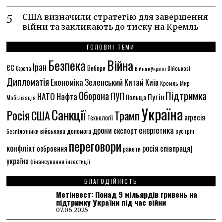
США визначили стратегію для завершення
війни та закликають до тиску на Кремль
ГОЛОВНІ ТЕМИ
Безпека
Війна
Іран
ЄС
Вибори
Європа
Війна в Україні
Військові
Дипломатія
Економіка
Зеленський
Китай
Київ
Кремль
Мир
Підтримка
Оборона
НАТО
ПУП
Нафта
Путін
Польща
Мобілізація
Україна
Санкції
Росія
США
Трамп
агресія
Технології
енергетика
дрони
експорт
військова допомога
зустріч
безпілотники
переговори
конфлікт
росія
співпраця]
озброєння
ракети
україна
фінансування
інвестиції
БЛАГОДІЙНІСТЬ
Метінвест: Понад 9 мільярдів гривень на
підтримку України під час війни
07.06.2025