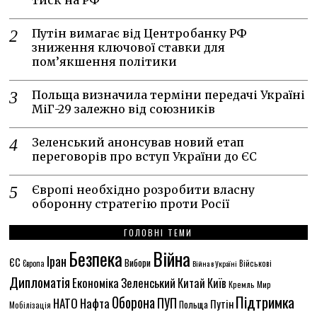
тиск на РФ
Путін вимагає від Центробанку РФ
зниження ключової ставки для
пом’якшення політики
Польща визначила терміни передачі Україні
МіГ-29 залежно від союзників
Зеленський анонсував новий етап
переговорів про вступ України до ЄС
Європі необхідно розробити власну
оборонну стратегію проти Росії
ГОЛОВНІ ТЕМИ
Безпека
Війна
Іран
ЄС
Вибори
Європа
Війна в Україні
Військові
Дипломатія
Економіка
Зеленський
Китай
Київ
Кремль
Мир
Підтримка
Оборона
ПУП
НАТО
Нафта
Путін
Польща
Мобілізація