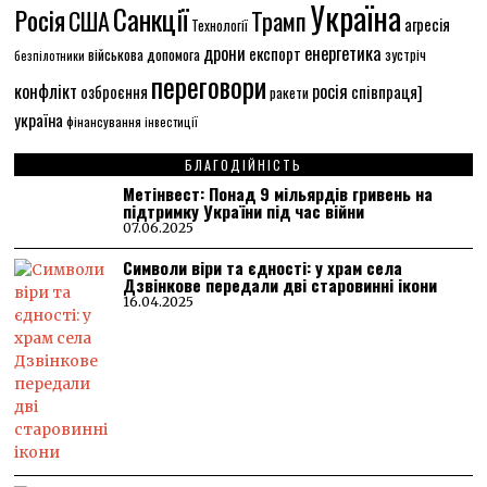
Україна
Санкції
Росія
США
Трамп
агресія
Технології
енергетика
дрони
експорт
військова допомога
зустріч
безпілотники
переговори
конфлікт
росія
співпраця]
озброєння
ракети
україна
фінансування
інвестиції
БЛАГОДІЙНІСТЬ
Метінвест: Понад 9 мільярдів гривень на
підтримку України під час війни
07.06.2025
Символи віри та єдності: у храм села
Дзвінкове передали дві старовинні ікони
16.04.2025