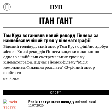
ПУП
ІТАН ГАНТ
Том Круз встановив новий рекорд Гіннеса за
найнебезпечніший трюк у кінематографії
Відомий голлівудський актор Том Круз офіційно здобув
місце в Книзі рекордів Гіннеса завдяки виконанню
одного з найбільш екстремальних трюків у
кінематографії. Під час зйомок фільму “Місія
неможлива: Фінальна розплата” 62-річний актор
особисто
07.06.2025
СПОРТ
Росія тестує шлях назад у світові лижі
15.07.2026