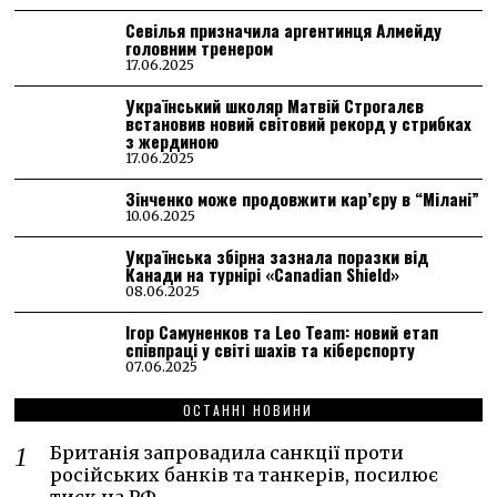
Севілья призначила аргентинця Алмейду
головним тренером
17.06.2025
Український школяр Матвій Строгалєв
встановив новий світовий рекорд у стрибках
з жердиною
17.06.2025
Зінченко може продовжити кар’єру в “Мілані”
10.06.2025
Українська збірна зазнала поразки від
Канади на турнірі «Canadian Shield»
08.06.2025
Ігор Самуненков та Leo Team: новий етап
співпраці у світі шахів та кіберспорту
07.06.2025
ОСТАННІ НОВИНИ
Британія запровадила санкції проти
російських банків та танкерів, посилює