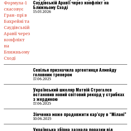
Саудівській Аравії через конфлікт на
Ближньому Сході
15.03.2026
Севілья призначила аргентинця Алмейду
головним тренером
17.06.2025
Український школяр Матвій Строгалєв
встановив новий світовий рекорд у стрибках
з жердиною
17.06.2025
Зінченко може продовжити кар’єру в “Мілані”
10.06.2025
Українська збірна зазнала поразки від