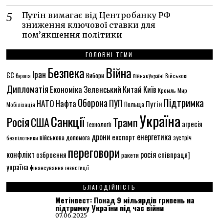
Путін вимагає від Центробанку РФ
зниження ключової ставки для
пом’якшення політики
ГОЛОВНІ ТЕМИ
Безпека
Війна
Іран
ЄС
Вибори
Європа
Війна в Україні
Військові
Дипломатія
Економіка
Зеленський
Китай
Київ
Кремль
Мир
Підтримка
Оборона
НАТО
ПУП
Нафта
Путін
Польща
Мобілізація
Україна
Санкції
Росія
США
Трамп
агресія
Технології
енергетика
дрони
експорт
військова допомога
зустріч
безпілотники
переговори
конфлікт
росія
співпраця]
озброєння
ракети
україна
фінансування
інвестиції
БЛАГОДІЙНІСТЬ
Метінвест: Понад 9 мільярдів гривень на
підтримку України під час війни
07.06.2025