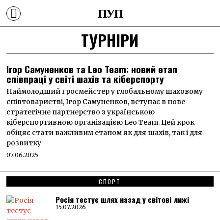
ПУП
ТУРНІРИ
Ігор Самуненков та Leo Team: новий етап
співпраці у світі шахів та кіберспорту
Наймолодший гросмейстер у глобальному шаховому
співтоваристві, Ігор Самуненков, вступає в нове
стратегічне партнерство з українською
кіберспортивною організацією Leo Team. Цей крок
обіцяє стати важливим етапом як для шахів, так і для
розвитку
07.06.2025
СПОРТ
Росія тестує шлях назад у світові лижі
15.07.2026