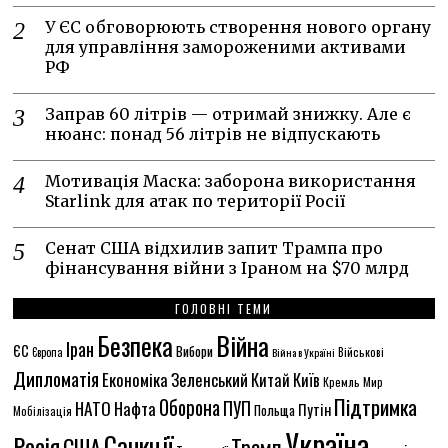
У ЄС обговорюють створення нового органу
для управління замороженими активами
РФ
Заправ 60 літрів — отримай знижку. Але є
нюанс: понад 56 літрів не відпускають
Мотивація Маска: заборона використання
Starlink для атак по території Росії
Сенат США відхилив запит Трампа про
фінансування війни з Іраном на $70 млрд
ГОЛОВНІ ТЕМИ
Безпека
Війна
Іран
ЄС
Вибори
Військові
Європа
Війна в Україні
Дипломатія
Економіка
Зеленський
Китай
Київ
Кремль
Мир
Підтримка
Оборона
НАТО
ПУП
Нафта
Путін
Польща
Мобілізація
Україна
Санкції
Росія
США
Трамп