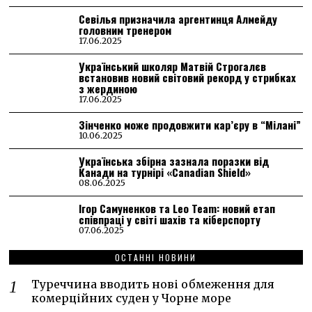
Севілья призначила аргентинця Алмейду
головним тренером
17.06.2025
Український школяр Матвій Строгалєв
встановив новий світовий рекорд у стрибках
з жердиною
17.06.2025
Зінченко може продовжити кар’єру в “Мілані”
10.06.2025
Українська збірна зазнала поразки від
Канади на турнірі «Canadian Shield»
08.06.2025
Ігор Самуненков та Leo Team: новий етап
співпраці у світі шахів та кіберспорту
07.06.2025
ОСТАННІ НОВИНИ
Туреччина вводить нові обмеження для
комерційних суден у Чорне море