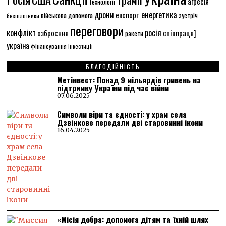
агресія
Технології
енергетика
дрони
експорт
військова допомога
зустріч
безпілотники
переговори
конфлікт
росія
співпраця]
озброєння
ракети
україна
фінансування
інвестиції
БЛАГОДІЙНІСТЬ
Метінвест: Понад 9 мільярдів гривень на
підтримку України під час війни
07.06.2025
Символи віри та єдності: у храм села
Дзвінкове передали дві старовинні ікони
16.04.2025
«Місія добра: допомога дітям та їхній шлях