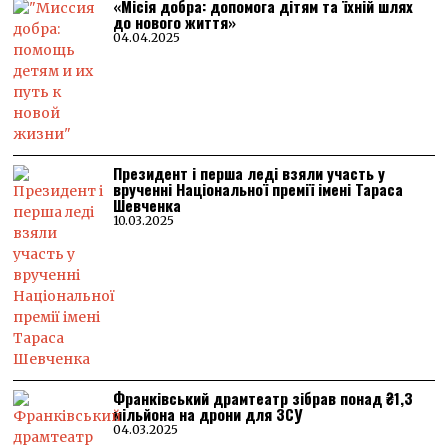
«Місія добра: допомога дітям та їхній шлях
до нового життя»
04.04.2025
Президент і перша леді взяли участь у
врученні Національної премії імені Тараса
Шевченка
10.03.2025
Франківський драмтеатр зібрав понад ₴1,3
мільйона на дрони для ЗСУ
04.03.2025