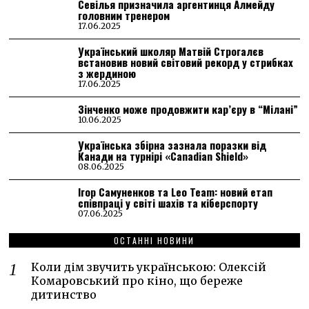
Севілья призначила аргентинця Алмейду
головним тренером
17.06.2025
Український школяр Матвій Строгалєв
встановив новий світовий рекорд у стрибках
з жердиною
17.06.2025
Зінченко може продовжити кар’єру в “Мілані”
10.06.2025
Українська збірна зазнала поразки від
Канади на турнірі «Canadian Shield»
08.06.2025
Ігор Самуненков та Leo Team: новий етап
співпраці у світі шахів та кіберспорту
07.06.2025
ОСТАННІ НОВИНИ
Коли дім звучить українською: Олексій
Комаровський про кіно, що береже
дитинство