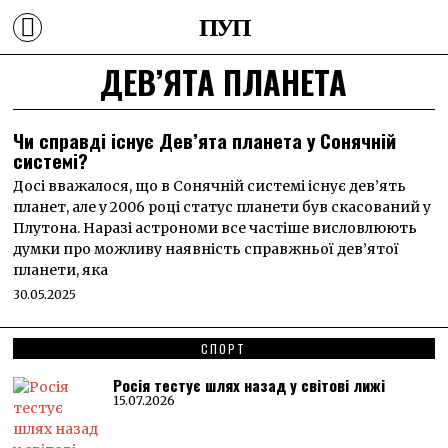
ПУП
ДЕВ’ЯТА ПЛАНЕТА
Чи справді існує Дев’ята планета у Сонячній
системі?
Досі вважалося, що в Сонячній системі існує дев’ять
планет, але у 2006 році статус планети був скасований у
Плутона. Наразі астрономи все частіше висловлюють
думки про можливу наявність справжньої дев’ятої
планети, яка
30.05.2025
СПОРТ
Росія тестує шлях назад у світові лижі
15.07.2026