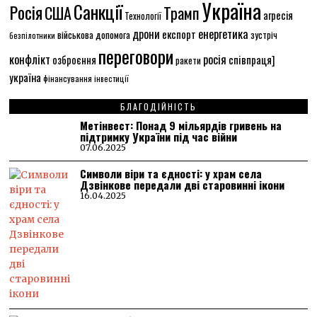
Україна
Санкції
Росія
США
Трамп
агресія
Технології
енергетика
дрони
експорт
військова допомога
зустріч
безпілотники
переговори
конфлікт
росія
співпраця]
озброєння
ракети
україна
фінансування
інвестиції
БЛАГОДІЙНІСТЬ
Метінвест: Понад 9 мільярдів гривень на
підтримку України під час війни
07.06.2025
Символи віри та єдності: у храм села
Дзвінкове передали дві старовинні ікони
16.04.2025