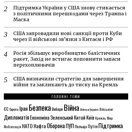
Підтримка України у США знову стикається
з політичними перешкодами через Трампа і
Маска
США запровадили нові санкції проти Куби
через її військові зв’язки з Китаєм і РФ
Росія збільшує виробництво балістичних
ракет, Захід не встигає поповнити запаси
перехоплювачів
США визначили стратегію для завершення
війни та закликають до тиску на Кремль
ГОЛОВНІ ТЕМИ
Безпека
Війна
Іран
ЄС
Вибори
Європа
Війна в Україні
Військові
Дипломатія
Економіка
Зеленський
Китай
Київ
Кремль
Мир
Підтримка
Оборона
НАТО
ПУП
Нафта
Путін
Польща
Мобілізація