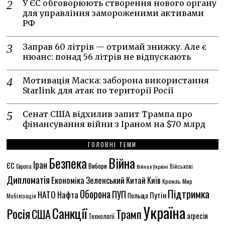
У ЄС обговорюють створення нового органу
для управління замороженими активами
РФ
Заправ 60 літрів — отримай знижку. Але є
нюанс: понад 56 літрів не відпускають
Мотивація Маска: заборона використання
Starlink для атак по території Росії
Сенат США відхилив запит Трампа про
фінансування війни з Іраном на $70 млрд
ГОЛОВНІ ТЕМИ
Безпека
Війна
Іран
ЄС
Вибори
Військові
Європа
Війна в Україні
Дипломатія
Економіка
Зеленський
Китай
Київ
Кремль
Мир
Підтримка
Оборона
НАТО
ПУП
Нафта
Путін
Польща
Мобілізація
Україна
Санкції
Росія
США
Трамп
агресія
Технології