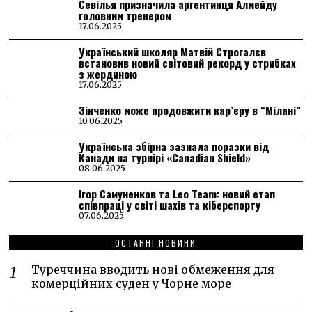
Севілья призначила аргентинця Алмейду
головним тренером
17.06.2025
Український школяр Матвій Строгалєв
встановив новий світовий рекорд у стрибках
з жердиною
17.06.2025
Зінченко може продовжити кар’єру в “Мілані”
10.06.2025
Українська збірна зазнала поразки від
Канади на турнірі «Canadian Shield»
08.06.2025
Ігор Самуненков та Leo Team: новий етап
співпраці у світі шахів та кіберспорту
07.06.2025
ОСТАННІ НОВИНИ
Туреччина вводить нові обмеження для
комерційних суден у Чорне море