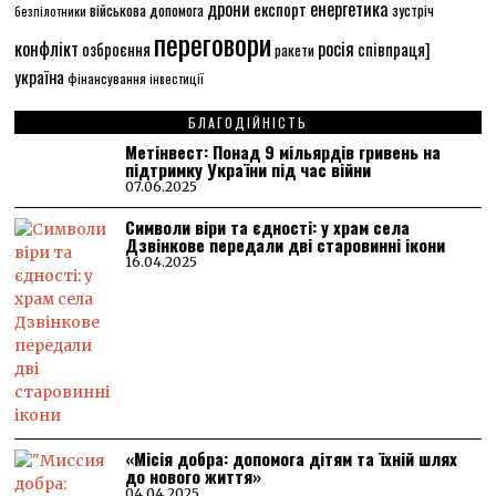
енергетика
дрони
експорт
військова допомога
зустріч
безпілотники
переговори
конфлікт
росія
співпраця]
озброєння
ракети
україна
фінансування
інвестиції
БЛАГОДІЙНІСТЬ
Метінвест: Понад 9 мільярдів гривень на
підтримку України під час війни
07.06.2025
Символи віри та єдності: у храм села
Дзвінкове передали дві старовинні ікони
16.04.2025
«Місія добра: допомога дітям та їхній шлях
до нового життя»
04.04.2025