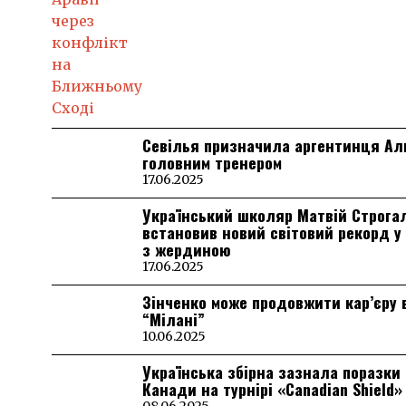
Севілья призначила аргентинця А
головним тренером
17.06.2025
Український школяр Матвій Строга
встановив новий світовий рекорд у
з жердиною
17.06.2025
Зінченко може продовжити кар’єру 
“Мілані”
10.06.2025
Українська збірна зазнала поразки 
Канади на турнірі «Canadian Shield»