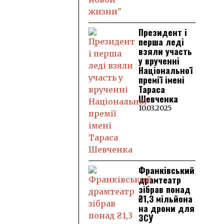
Президент і
перша леді
взяли участь
у врученні
Національної
премії імені
Тараса
Шевченка
10.03.2025
Франківський
драмтеатр
зібрав понад
₴1,3 мільйона
на дрони для
ЗСУ