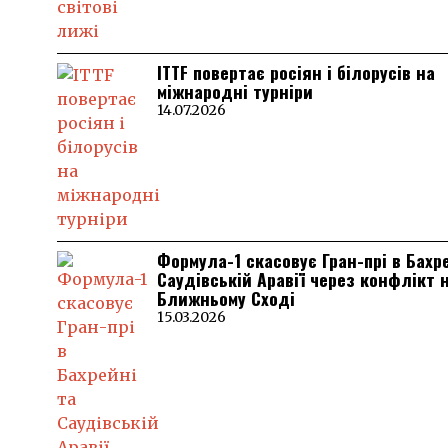
ITTF повертає росіян і білорусів на
міжнародні турніри
14.07.2026
Формула-1 скасовує Гран-прі в Бахр
Саудівській Аравії через конфлікт 
Ближньому Сході
15.03.2026