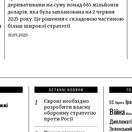
деривативами на суму понад 665 мільйонів
доларів, яка була запланована на 2 червня
2025 року. Це рішення є складовою частиною
и
більш широкої стратегії
31.05.2025
ОСТАННІ НОВИНИ
ГО
Іра
Європі необхідно
ЄС
Європа
лижі
розробити власну
Війна
оборонну стратегію
Війн
проти Росії
Дипломат
Зеленський