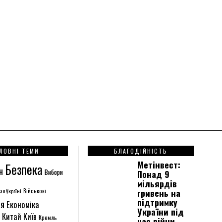
ЛОВНІ ТЕМИ
БЛАГОДІЙНІСТЬ
Метінвест:
Безпека
н
Вибори
Понад 9
мільярдів
гривень на
а в Україні
Військові
підтримку
ія
Економіка
України під
Китай
Київ
Кремль
час війни