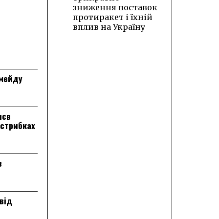
зниження поставок
протиракет і їхній
вплив на Україну
лмейду
лєв
 стрибках
в
від