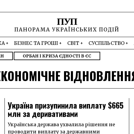
ПУП
ПАНОРАМА УКРАЇНСЬКИХ ПОДІЙ
КА
БІЗНЕС ТА ГРОШІ
СВІТ
СУСПІЛЬСТВО
АН
ОРБАН І КРИЗА ЄДНОСТІ В ЄС
ЕКОНОМІЧНЕ ВІДНОВЛЕНН
Україна призупинила виплату $665
млн за деривативами
Українська держава ухвалила рішення не
проводити виплату за державними