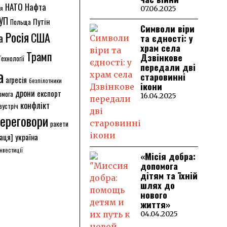
НАТО
Нафта
ія
07.06.2025
УП
Путін
Польща
Символи віри
Росія
США
а
та єдності: у
храм села
Трамп
Дзвінкове
Технології
передали дві
а
старовинні
агресія
безпілотники
ікони
дрони
експорт
омога
16.04.2025
конфлікт
зустріч
ереговори
ракети
аця]
україна
інвестиції
«Місія добра:
допомога
дітям та їхній
шлях до
нового
життя»
04.04.2025