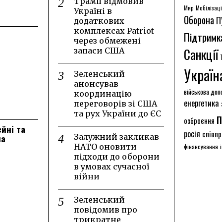
Трамп відмовив
Мир
Мобілізац
Україні в
Оборона
П
додаткових
комплексах Patriot
Підтримк
через обмежені
Санкції
запаси США
Україн
Зеленський
анонсував
військова доп
координацію
енергетика
переговорів зі США
та рух України до ЄС
п
озброєння
ейні та
росія
співпр
на
Залужний закликав
НАТО оновити
фінансування
підходи до оборони
в умовах сучасної
війни
Зеленський
повідомив про
трикратне