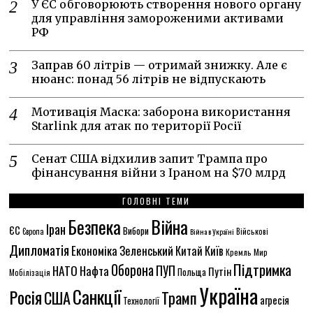
У ЄС обговорюють створення нового органу
для управління замороженими активами
РФ
Заправ 60 літрів — отримай знижку. Але є
нюанс: понад 56 літрів не відпускають
Мотивація Маска: заборона використання
Starlink для атак по території Росії
Сенат США відхилив запит Трампа про
фінансування війни з Іраном на $70 млрд
ГОЛОВНІ ТЕМИ
Безпека
Війна
Іран
ЄС
Вибори
Військові
Європа
Війна в Україні
Дипломатія
Економіка
Зеленський
Китай
Київ
Кремль
Мир
Підтримка
Оборона
НАТО
ПУП
Нафта
Путін
Польща
Мобілізація
Україна
Санкції
Росія
США
Трамп
агресія
Технології