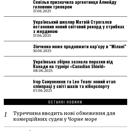
Севілья призначила аргентинця Алмейду
головним тренером
17.06.2025
Український школяр Матвій Строгалєв
встановив новий світовий рекорд у стрибках
з жердиною
17.06.2025
Зінченко може продовжити кар’єру в “Мілані”
10.06.2025
Українська збірна зазнала поразки від
Канади на турнірі «Canadian Shield»
08.06.2025
Ігор Самуненков та Leo Team: новий етап
співпраці у світі шахів та кіберспорту
07.06.2025
ОСТАННІ НОВИНИ
Туреччина вводить нові обмеження для
комерційних суден у Чорне море