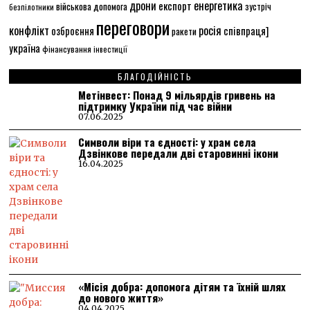
енергетика
дрони
експорт
військова допомога
зустріч
безпілотники
переговори
конфлікт
росія
співпраця]
озброєння
ракети
україна
фінансування
інвестиції
БЛАГОДІЙНІСТЬ
Метінвест: Понад 9 мільярдів гривень на
підтримку України під час війни
07.06.2025
Символи віри та єдності: у храм села
Дзвінкове передали дві старовинні ікони
16.04.2025
«Місія добра: допомога дітям та їхній шлях
до нового життя»
04.04.2025