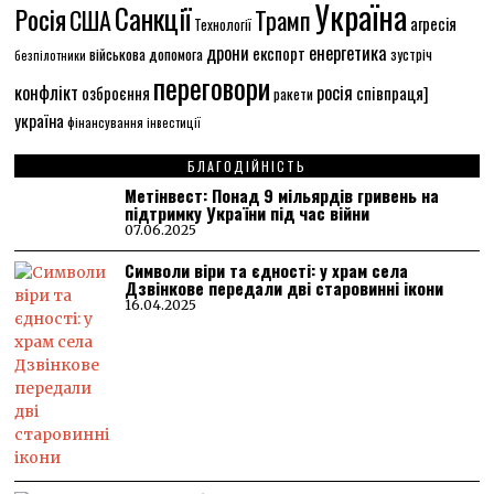
Україна
Санкції
Росія
США
Трамп
агресія
Технології
енергетика
дрони
експорт
військова допомога
зустріч
безпілотники
переговори
конфлікт
росія
співпраця]
озброєння
ракети
україна
фінансування
інвестиції
БЛАГОДІЙНІСТЬ
Метінвест: Понад 9 мільярдів гривень на
підтримку України під час війни
07.06.2025
Символи віри та єдності: у храм села
Дзвінкове передали дві старовинні ікони
16.04.2025