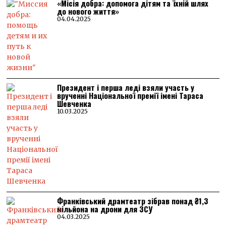
«Місія добра: допомога дітям та їхній шлях
до нового життя»
04.04.2025
Президент і перша леді взяли участь у
врученні Національної премії імені Тараса
Шевченка
10.03.2025
Франківський драмтеатр зібрав понад ₴1,3
мільйона на дрони для ЗСУ
04.03.2025