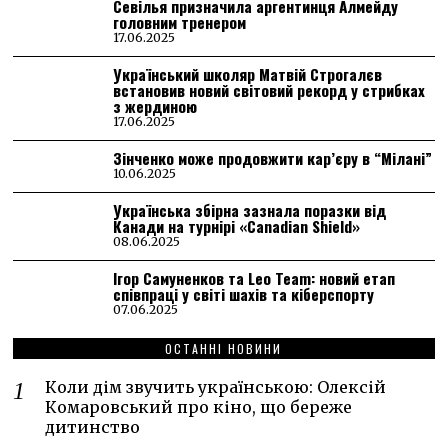
Севілья призначила аргентинця Алмейду
головним тренером
17.06.2025
Український школяр Матвій Строгалєв
встановив новий світовий рекорд у стрибках
з жердиною
17.06.2025
Зінченко може продовжити кар’єру в “Мілані”
10.06.2025
Українська збірна зазнала поразки від
Канади на турнірі «Canadian Shield»
08.06.2025
Ігор Самуненков та Leo Team: новий етап
співпраці у світі шахів та кіберспорту
07.06.2025
ОСТАННІ НОВИНИ
Коли дім звучить українською: Олексій
Комаровський про кіно, що береже
дитинство