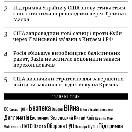
Підтримка України у США знову стикається
з політичними перешкодами через Трампа і
Маска
США запровадили нові санкції проти Куби
через її військові зв’язки з Китаєм і РФ
Росія збільшує виробництво балістичних
ракет, Захід не встигає поповнити запаси
перехоплювачів
США визначили стратегію для завершення
війни та закликають до тиску на Кремль
ГОЛОВНІ ТЕМИ
Безпека
Війна
Іран
ЄС
Вибори
Європа
Війна в Україні
Військові
Дипломатія
Економіка
Зеленський
Китай
Київ
Кремль
Мир
Підтримка
Оборона
НАТО
ПУП
Нафта
Путін
Польща
Мобілізація