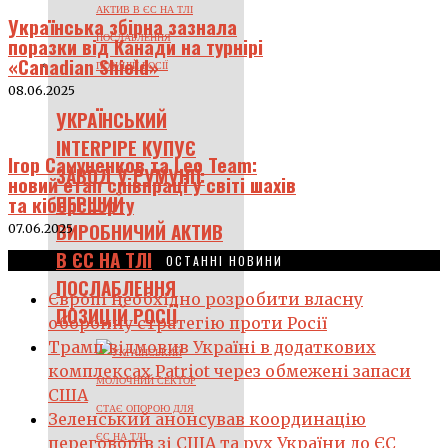
Українська збірна зазнала
поразки від Канади на турнірі
«Canadian Shield»
08.06.2025
УКРАЇНСЬКИЙ
INTERPIPE КУПУЄ
Ігор Самуненков та Leo Team:
ЗАВОД У РУМУНІЇ:
новий етап співпраці у світі шахів
ПЕРШИЙ
та кіберспорту
ВИРОБНИЧИЙ АКТИВ
07.06.2025
В ЄС НА ТЛІ
ОСТАННІ НОВИНИ
ПОСЛАБЛЕННЯ
Європі необхідно розробити власну
ПОЗИЦІЙ РОСІЇ
оборонну стратегію проти Росії
Трамп відмовив Україні в додаткових
комплексах Patriot через обмежені запаси
США
Зеленський анонсував координацію
переговорів зі США та рух України до ЄС