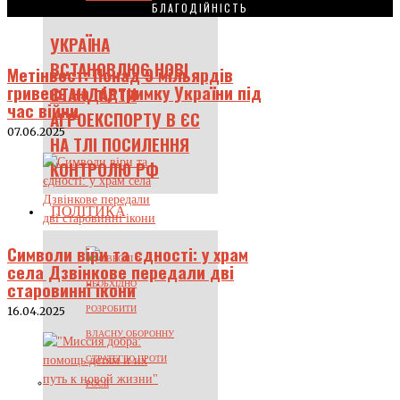
БЛАГОДІЙНІСТЬ
УКРАЇНА
ВСТАНОВЛЮЄ НОВІ
Метінвест: Понад 9 мільярдів
гривень на підтримку України під
СТАНДАРТИ
час війни
АГРОЕКСПОРТУ В ЄС
07.06.2025
НА ТЛІ ПОСИЛЕННЯ
КОНТРОЛЮ РФ
ПОЛІТИКА
Символи віри та єдності: у храм
села Дзвінкове передали дві
старовинні ікони
16.04.2025