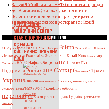
Залужний закликав НАТО оновити підходи
до оборони в умовах сучасної війни
Зеленський повідомив про трикратне
зниження поставок протиракет і їхній
УКРАЇНСЬКИЙ
вплив на Україну
МОЛОЧНИЙ СЕКТОР
СТАЄ ОПОРОЮ ДЛЯ
ГОЛОВНІ ТЕМИ
ЄС НА ТЛІ
Війна
Безпека
Іран
ЄС
Вибори
Європа
Військові
Війна в Україні
СИСТЕМНИХ ПРОБЛЕМ
Дипломатія
Економіка
Зеленський
Китай
Київ
Кремль
Мир
РОСІЇ
Оборона
ПУП
НАТО
Нафта
Путін
Польща
Мобілізація
Санкції
Росія
США
Трамп
Підтримка
Технології
Україна
дрони
агресія
військова допомога
безпілотники
енергетика
конфлікт
експорт
озброєння
зустріч
переговори
росія
україна
співпраця]
ракети
фінансування
інвестиції