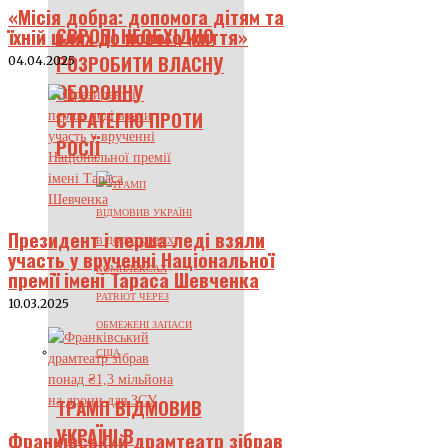
«Місія добра: допомога дітям та
ЄВРОПІ НЕОБХІДНО
їхній шлях до нового життя»
РОЗРОБИТИ ВЛАСНУ
04.04.2025
ОБОРОННУ
СТРАТЕГІЮ ПРОТИ
РОСІЇ
Президент і перша леді взяли
участь у врученні Національної
премії імені Тараса Шевченка
10.03.2025
ТРАМП ВІДМОВИВ
УКРАЇНІ В
Франківський драмтеатр зібрав