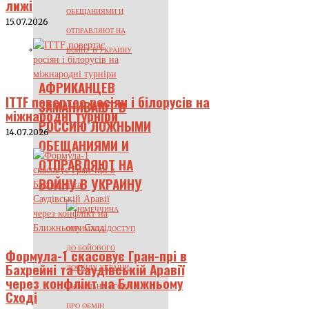
лижі
15.07.2026
АФРИКАНЦЕВ
ITTF повертає росіян і білорусів на
ЗАМАНИВАЮТ В
міжнародні турніри
РОССИЮ ЛОЖНЫМИ
14.07.2026
ОБЕЩАНИЯМИ И
ОТПРАВЛЯЮТ НА
ВОЙНУ В УКРАИНУ
Формула-1 скасовує Гран-прі в
Бахрейні та Саудівській Аравії
через конфлікт на Ближньому
Сході