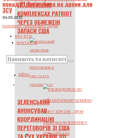
понад ₴1,3 мільйона на дрони для
ДОДАТКОВИХ
ЗСУ
КОМПЛЕКСАХ PATRIOT
04.03.2025
ЧЕРЕЗ ОБМЕЖЕНІ
ПАНОРАМА УКРАЇНСЬКИХ ПОДІЙ
ЗАПАСИ США
ПРО ПУП
КОНТАКТИ
ВІЙНА
ЗЕЛЕНСЬКИЙ
АНОНСУВАВ
КООРДИНАЦІЮ
ПЕРЕГОВОРІВ ЗІ США
ТА РУХ УКРАЇНИ ДО