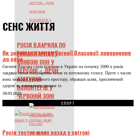
СЕНС ЖИТТЯ
РОСІЯ ВДАРИЛА ПО
Як змінилося життя Євгенії Власової: повернення
ГУМАНІТАРНОМУ
до себе
КОНВОЮ ООН У
Євгенія Власова стала відомою в Україні на початку 2000-х років
ХЕРСОНІ – ДРОН
завдяки своїм популярним хітам та потужному голосу. Проте з часом
АТАКУВАВ
вона зникла з публічного простору, обравши шлях, присвячений
ВОЛОНТЕРІВ У
здоров’ю, вихованню доньки та
30.05.2025
ЧЕРВОНІЙ ЗОНІ
СПОРТ
Росія тестує шлях назад у світові