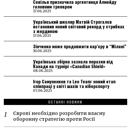
Севілья призначила аргентинця Алмейду
головним тренером
17.06.2025
Український школяр Матвій Строгалєв
встановив новий світовий рекорд у стрибках
з жердиною
17.06.2025
Зінченко може продовжити кар’єру в “Мілані”
10.06.2025
Українська збірна зазнала поразки від
Канади на турнірі «Canadian Shield»
08.06.2025
Ігор Самуненков та Leo Team: новий етап
співпраці у світі шахів та кіберспорту
07.06.2025
ОСТАННІ НОВИНИ
Європі необхідно розробити власну
оборонну стратегію проти Росії