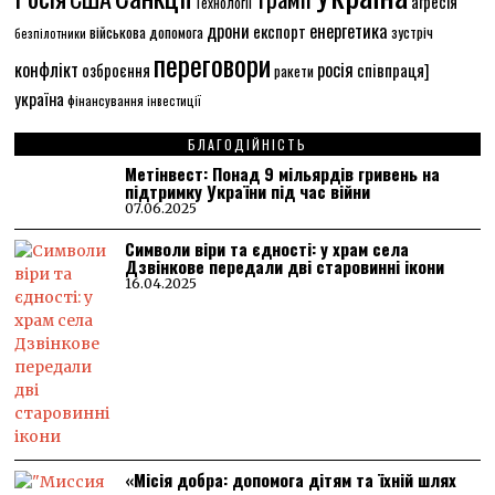
агресія
Технології
енергетика
дрони
експорт
військова допомога
зустріч
безпілотники
переговори
конфлікт
росія
співпраця]
озброєння
ракети
україна
фінансування
інвестиції
БЛАГОДІЙНІСТЬ
Метінвест: Понад 9 мільярдів гривень на
підтримку України під час війни
07.06.2025
Символи віри та єдності: у храм села
Дзвінкове передали дві старовинні ікони
16.04.2025
«Місія добра: допомога дітям та їхній шлях