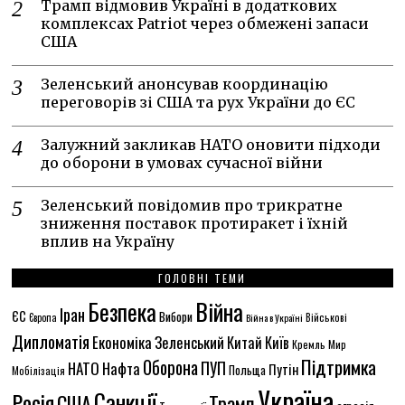
Трамп відмовив Україні в додаткових
комплексах Patriot через обмежені запаси
США
Зеленський анонсував координацію
переговорів зі США та рух України до ЄС
Залужний закликав НАТО оновити підходи
до оборони в умовах сучасної війни
Зеленський повідомив про трикратне
зниження поставок протиракет і їхній
вплив на Україну
ГОЛОВНІ ТЕМИ
Безпека
Війна
Іран
ЄС
Вибори
Європа
Війна в Україні
Військові
Дипломатія
Економіка
Зеленський
Китай
Київ
Кремль
Мир
Підтримка
Оборона
ПУП
НАТО
Нафта
Путін
Польща
Мобілізація
Україна
Санкції
Росія
США
Трамп