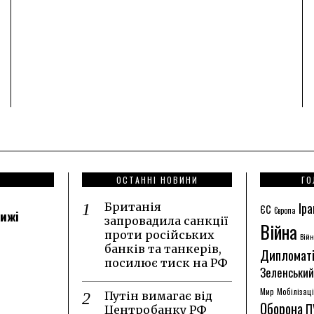
ОСТАННІ НОВИНИ
ГО
Іра
Британія
ЄС
Європа
лижі
запровадила санкції
Війна
проти російських
Війн
банків та танкерів,
Дипломат
посилює тиск на РФ
Зеленський
Мир
Мобілізац
Путін вимагає від
Оборона
П
Центробанку РФ