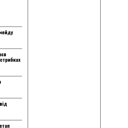
лмейду
лєв
 стрибках
в
від
 етап