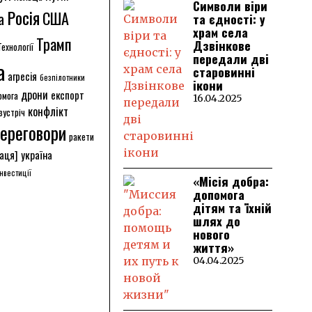
Символи віри
Росія
США
а
та єдності: у
храм села
Трамп
Дзвінкове
Технології
передали дві
а
старовинні
агресія
безпілотники
ікони
дрони
експорт
омога
16.04.2025
конфлікт
зустріч
ереговори
ракети
аця]
україна
інвестиції
«Місія добра:
допомога
дітям та їхній
шлях до
нового
життя»
04.04.2025