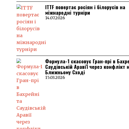
ITTF повертає росіян і білорусів на
міжнародні турніри
14.07.2026
Формула-1 скасовує Гран-прі в Бахр
Саудівській Аравії через конфлікт 
Ближньому Сході
15.03.2026