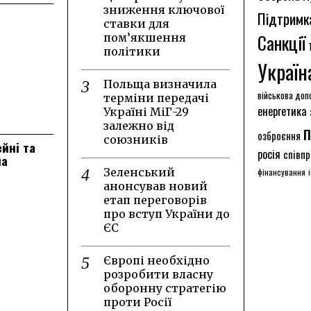
зниження ключової
Підтримк
ставки для
Санкції
пом’якшення
політики
Україн
Польща визначила
військова доп
терміни передачі
енергетика
Україні МіГ-29
залежно від
п
озброєння
союзників
ейні та
росія
співпр
на
Зеленський
фінансування
анонсував новий
етап переговорів
про вступ України до
ЄС
Європі необхідно
розробити власну
оборонну стратегію
проти Росії