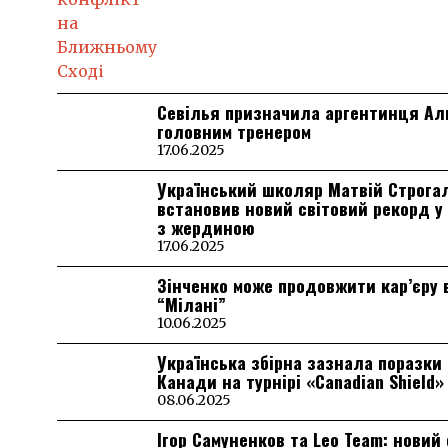
Севілья призначила аргентинця А
головним тренером
17.06.2025
Український школяр Матвій Строга
встановив новий світовий рекорд у
з жердиною
17.06.2025
Зінченко може продовжити кар’єру 
“Мілані”
10.06.2025
Українська збірна зазнала поразки 
Канади на турнірі «Canadian Shield»
08.06.2025
Ігор Самуненков та Leo Team: новий