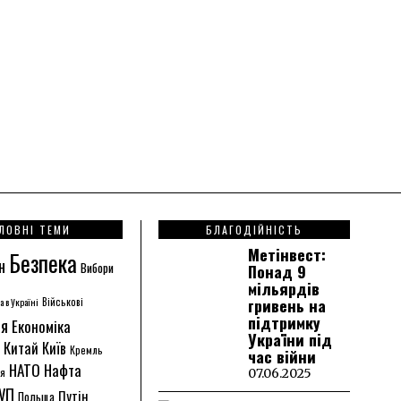
ЛОВНІ ТЕМИ
БЛАГОДІЙНІСТЬ
Метінвест:
Безпека
н
Вибори
Понад 9
мільярдів
гривень на
а в Україні
Військові
підтримку
ія
Економіка
України під
Китай
Київ
Кремль
час війни
НАТО
Нафта
ія
07.06.2025
УП
Путін
Польща