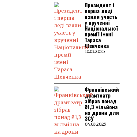
Президент і
перша леді
взяли участь
у врученні
Національної
премії імені
Тараса
Шевченка
10.03.2025
Франківський
драмтеатр
зібрав понад
₴1,3 мільйона
на дрони для
ЗСУ
04.03.2025