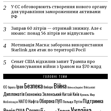
У ЄС обговорюють створення нового органу
для управління замороженими активами
РФ
Заправ 60 літрів — отримай знижку. Але є
нюанс: понад 56 літрів не відпускають
Мотивація Маска: заборона використання
Starlink для атак по території Росії
Сенат США відхилив запит Трампа про
фінансування війни з Іраном на $70 млрд
ГОЛОВНІ ТЕМИ
Безпека
Війна
Іран
ЄС
Вибори
Військові
Європа
Війна в Україні
Дипломатія
Економіка
Зеленський
Китай
Київ
Кремль
Мир
Підтримка
Оборона
НАТО
ПУП
Нафта
Путін
Польща
Мобілізація
Україна
Санкції
Росія
США
Трамп