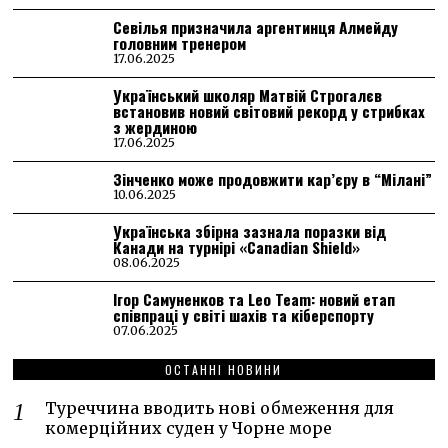
Севілья призначила аргентинця Алмейду
головним тренером
17.06.2025
Український школяр Матвій Строгалєв
встановив новий світовий рекорд у стрибках
з жердиною
17.06.2025
Зінченко може продовжити кар’єру в “Мілані”
10.06.2025
Українська збірна зазнала поразки від
Канади на турнірі «Canadian Shield»
08.06.2025
Ігор Самуненков та Leo Team: новий етап
співпраці у світі шахів та кіберспорту
07.06.2025
ОСТАННІ НОВИНИ
Туреччина вводить нові обмеження для
комерційних суден у Чорне море