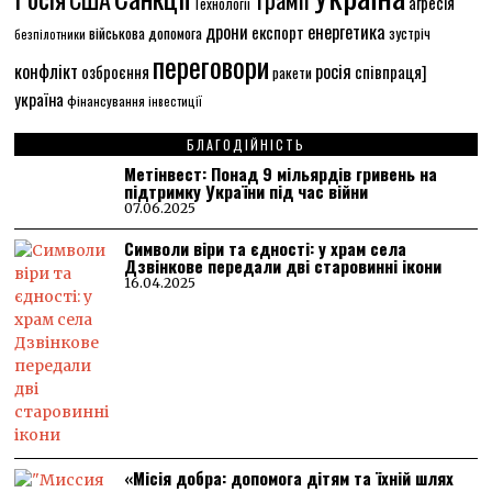
агресія
Технології
енергетика
дрони
експорт
військова допомога
зустріч
безпілотники
переговори
конфлікт
росія
співпраця]
озброєння
ракети
україна
фінансування
інвестиції
БЛАГОДІЙНІСТЬ
Метінвест: Понад 9 мільярдів гривень на
підтримку України під час війни
07.06.2025
Символи віри та єдності: у храм села
Дзвінкове передали дві старовинні ікони
16.04.2025
«Місія добра: допомога дітям та їхній шлях