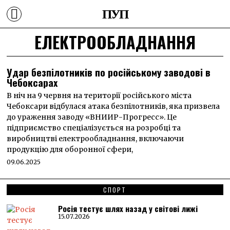
ПУП
ЕЛЕКТРООБЛАДНАННЯ
Удар безпілотників по російському заводові в
Чебоксарах
В ніч на 9 червня на території російського міста
Чебоксари відбулася атака безпілотників, яка призвела
до ураження заводу «ВНИИР-Прогресс». Це
підприємство спеціалізується на розробці та
виробництві електрообладнання, включаючи
продукцію для оборонної сфери,
09.06.2025
СПОРТ
Росія тестує шлях назад у світові лижі
15.07.2026