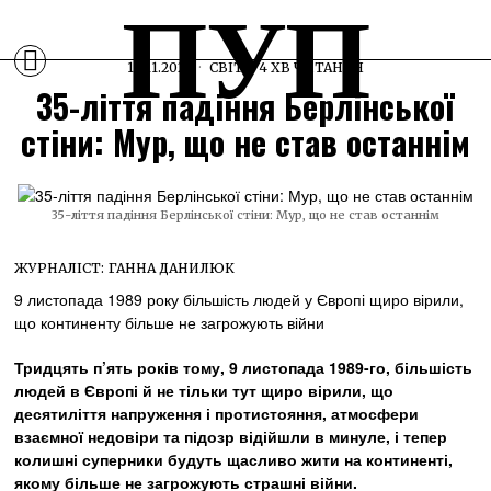
ПУП
13.11.2024
СВІТ
4 ХВ ЧИТАННЯ
35-ліття падіння Берлінської
стіни: Мур, що не став останнім
35-ліття падіння Берлінської стіни: Мур, що не став останнім
ЖУРНАЛІСТ:
ГАННА ДАНИЛЮК
9 листопада 1989 року більшість людей у Європі щиро вірили,
що континенту більше не загрожують війни
Тридцять п’ять років тому, 9 листопада 1989-го, більшість
людей в Європі й не тільки тут щиро вірили, що
десятиліття напруження і протистояння, атмосфери
взаємної недовіри та підозр відійшли в минуле, і тепер
колишні суперники будуть щасливо жити на континенті,
якому більше не загрожують страшні війни.