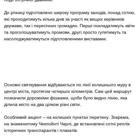
До річниці підготовлено широку програму заходів, понад сотню,
які проходитимуть кілька днів за участі як вищих керівників
держави, так і пересічних громадян. Перші покладатимуть квіти
та проголошуватимуть промови, другі просто гулятимуть та
насолоджуватимуться підготовленими виставами.
Основні святкування відбуваються по лінії колишнього муру в
центрі міста, протягом чотирьох кілометрів. Сам цей маршрут
позначили дорожніми фішками, щоби було видно лінію, яка
ділила місто на два цілком різні світи.
Особливий акцент – на колишніх пунктах перетину. Зокрема,
на знаменитому Чекпойнті Чарлі, де встановлені сотні реплік
історичних транспарантів і плакатів.