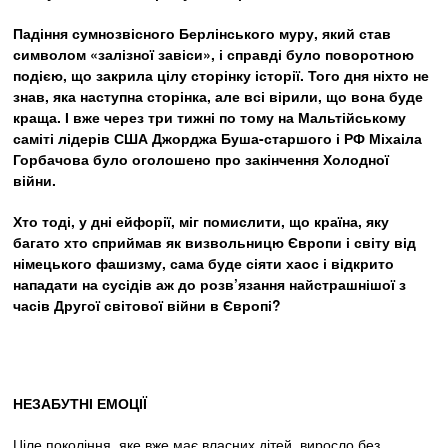
Падіння сумнозвісного Берлінського муру, який став
символом «залізної завіси», і справді було поворотною
подією, що закрила цілу сторінку історії. Того дня ніхто не
знав, яка наступна сторінка, але всі вірили, що вона буде
краща. І вже через три тижні по тому на Мальтійському
саміті лідерів США Джорджа Буша-старшого і РФ Міхаіла
Горбачова було оголошено про закінчення Холодної
війни.
Хто тоді, у дні ейфорії, міг помислити, що країна, яку
багато хто сприймав як визвольницю Європи і світу від
німецького фашизму, сама буде сіяти хаос і відкрито
нападати на сусідів аж до розв’язання найстрашнішої з
часів Другої світової війни в Європі?
НЕЗАБУТНІ ЕМОЦІЇ
Ціле покоління, яке вже має власних дітей, виросло без