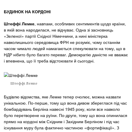
БУДИНОК НА КОРДОНІ
Штеффі Лемке
, навпаки, особливих сентиментів щодо країни,
в якій вона народилася, не відчуває. Одна зі засновниць
«Зеленої» партії Східної Німеччини, а нині міністерка
навколишнього середовища ФРН не розуміє, чому останнім
часом чимало людей намагаються спекулювати на тому, що в
НДР нібито було багато переваг. Демократію даністю не вважає
і впевнена, що її треба відстоювати й сьогодні.
Штеффі Лемке
Будівлю відомства, яке Лемке тепер очолює, можна назвати
унікальною. По-перше, тому що вона дивом збереглася під час
бомбардувань Берліна навесні 1945 року, коли все навколо
було перетворене на руїни. По-друге, тому що вона опинилася
прямо на кордоні між Східним і Західним Берліном і під час
існування муру була фактично частиною «фортифікації». З