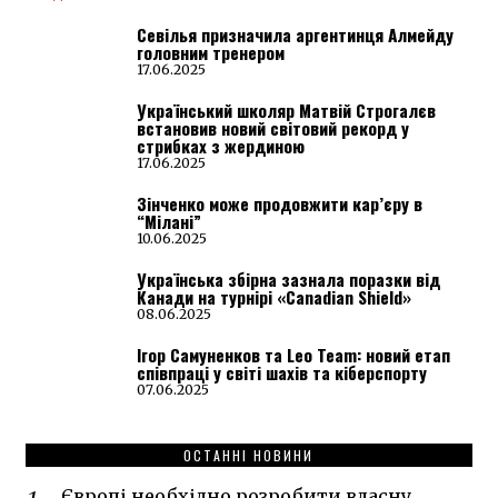
Севілья призначила аргентинця Алмейду
головним тренером
17.06.2025
Український школяр Матвій Строгалєв
встановив новий світовий рекорд у
стрибках з жердиною
17.06.2025
Зінченко може продовжити кар’єру в
“Мілані”
10.06.2025
Українська збірна зазнала поразки від
Канади на турнірі «Canadian Shield»
08.06.2025
Ігор Самуненков та Leo Team: новий етап
співпраці у світі шахів та кіберспорту
07.06.2025
ОСТАННІ НОВИНИ
Європі необхідно розробити власну