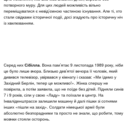
потворного муру. Для цих людей можливість вільно
переміщуватися є невід’ємною частиною існування. Але ті, хто
стали свідками історичної події, досі згадують про історичну ніч
із хвилюванням.
Серед них
Сібілла
. Вона пам’ятає 9 листопада 1989 року, ніби
це було лише вчора. Близько дев’ятої вечора її чоловік, який
дивився телевізор, увірвався у кімнату і сказав: «Ми їдемо у
Західний Берлін, тепер це можливо!». Жінка спершу не
повірила, а потім заявила, що не поїде без дітей. Підняли синів
7 і 9 років, сіли у свою «Ладу» та поїхали в центр. На
Інваліденштрассе залишили машину й далі пішки зі сотнями
інших «пішли на захід». Солдати німецької армії були
абсолютно безпорадними та просто не знали, що робити, тому
мовчки стояли осторонь.