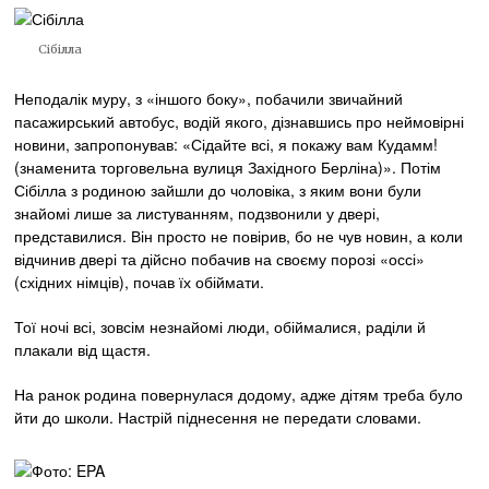
Сібілла
Неподалік муру, з «іншого боку», побачили звичайний
пасажирський автобус, водій якого, дізнавшись про неймовірні
новини, запропонував: «Сідайте всі, я покажу вам Кудамм!
(знаменита торговельна вулиця Західного Берліна)». Потім
Сібілла з родиною зайшли до чоловіка, з яким вони були
знайомі лише за листуванням, подзвонили у двері,
представилися. Він просто не повірив, бо не чув новин, а коли
відчинив двері та дійсно побачив на своєму порозі «оссі»
(східних німців), почав їх обіймати.
Тої ночі всі, зовсім незнайомі люди, обіймалися, раділи й
плакали від щастя.
На ранок родина повернулася додому, адже дітям треба було
йти до школи. Настрій піднесення не передати словами.