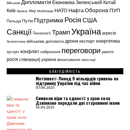
Дипломатія
Економіка
Зеленський
Китай
Військові
Оборона
НАТО
ПУП
Нафта
Київ
Кремль
Мир
Мобілізація
Росія
США
Підтримка
Путін
Польща
Україна
Санкції
Трамп
агресія
Технології
енергетика
дрони
експорт
військова допомога
безпілотники
переговори
конфлікт
озброєння
зустріч
ракети
росія
україна
співпраця]
фінансування
інвестиції
БЛАГОДІЙНІСТЬ
Метінвест: Понад 9 мільярдів гривень на
підтримку України під час війни
07.06.2025
Символи віри та єдності: у храм села
Дзвінкове передали дві старовинні ікони
16.04.2025