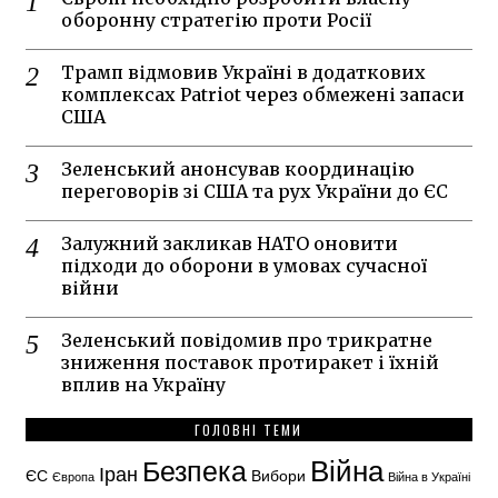
оборонну стратегію проти Росії
Трамп відмовив Україні в додаткових
комплексах Patriot через обмежені запаси
США
Зеленський анонсував координацію
переговорів зі США та рух України до ЄС
Залужний закликав НАТО оновити
підходи до оборони в умовах сучасної
війни
Зеленський повідомив про трикратне
зниження поставок протиракет і їхній
вплив на Україну
ГОЛОВНІ ТЕМИ
Безпека
Війна
Іран
ЄС
Вибори
Європа
Війна в Україні