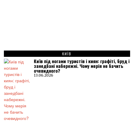
КИЇВ
Київ під ногами туристів і киян: графіті, бруд і
занедбані набережні. Чому мерія не бачить
очевидного?
13.06.2026