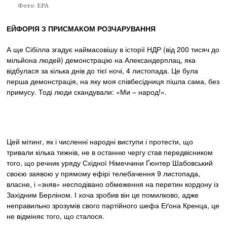
Фото: EPA
ЕЙФОРІЯ З ПРИСМАКОМ РОЗЧАРУВАННЯ
А ще Сібілла згадує наймасовішу в історії НДР (від 200 тисяч до
мільйона людей) демонстрацію на Александерплац, яка
відбулася за кілька днів до тієї ночі, 4 листопада. Це була
перша демонстрація, на яку моя співбесідниця пішла сама, без
примусу. Тоді люди скандували: «Ми – народ!».
Цей мітинг, як і численні народні виступи і протести, що
тривали кілька тижнів, не в останню чергу став передвісником
того, що речник уряду Східної Німеччини Ґюнтер Шабовський
своєю заявою у прямому ефірі телебачення 9 листопада,
власне, і «зняв» несподівано обмеження на перетин кордону із
Західним Берліном. І хоча зробив він це помилково, адже
неправильно зрозумів свого партійного шефа Еґона Кренца, це
не відміняє того, що сталося.