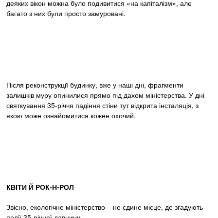
деяких вікон можна було подивитися «на капіталізм», але
багато з них були просто замуровані.
Після реконструкції будинку, вже у наші дні, фрагменти
залишків муру опинилися прямо під дахом міністерства. У дні
святкування 35-річчя падіння стіни тут відкрита інсталяція, з
якою може ознайомитися кожен охочий.
КВІТИ Й РОК-Н-РОЛ
Звісно, екологічне міністерство – не єдине місце, де згадують
події 35-річної давнини.