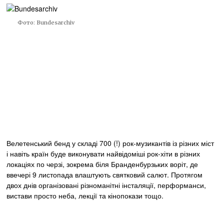
Фото: Bundesarchiv
Велетенський бенд у складі 700 (!) рок-музикантів із різних міст
і навіть країн буде виконувати найвідоміші рок-хіти в різних
локаціях по черзі, зокрема біля Бранденбурзьких воріт, де
ввечері 9 листопада влаштують святковий салют. Протягом
двох днів організовані різноманітні інсталяції, перформанси,
вистави просто неба, лекції та кінопокази тощо.