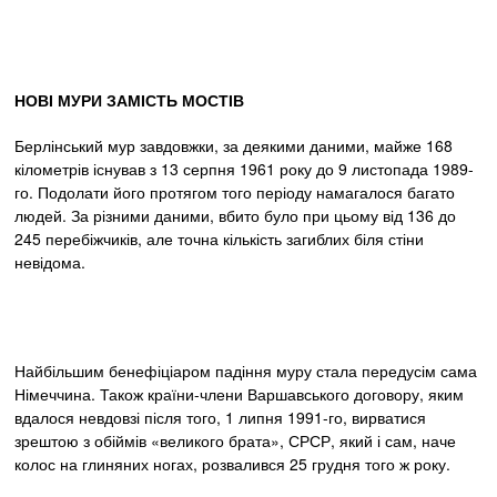
НОВІ МУРИ ЗАМІСТЬ МОСТІВ
Берлінський мур завдовжки, за деякими даними, майже 168
кілометрів існував з 13 серпня 1961 року до 9 листопада 1989-
го. Подолати його протягом того періоду намагалося багато
людей. За різними даними, вбито було при цьому від 136 до
245 перебіжчиків, але точна кількість загиблих біля стіни
невідома.
Найбільшим бенефіціаром падіння муру стала передусім сама
Німеччина. Також країни-члени Варшавського договору, яким
вдалося невдовзі після того, 1 липня 1991-го, вирватися
зрештою з обіймів «великого брата», СРСР, який і сам, наче
колос на глиняних ногах, розвалився 25 грудня того ж року.