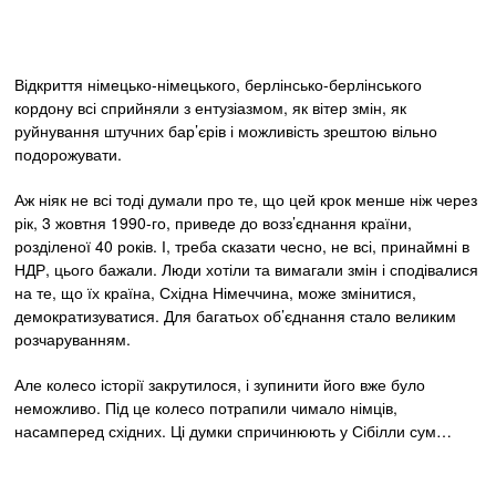
Відкриття німецько-німецького, берлінсько-берлінського
кордону всі сприйняли з ентузіазмом, як вітер змін, як
руйнування штучних бар’єрів і можливість зрештою вільно
подорожувати.
Аж ніяк не всі тоді думали про те, що цей крок менше ніж через
рік, 3 жовтня 1990-го, приведе до возз’єднання країни,
розділеної 40 років. І, треба сказати чесно, не всі, принаймні в
НДР, цього бажали. Люди хотіли та вимагали змін і сподівалися
на те, що їх країна, Східна Німеччина, може змінитися,
демократизуватися. Для багатьох об’єднання стало великим
розчаруванням.
Але колесо історії закрутилося, і зупинити його вже було
неможливо. Під це колесо потрапили чимало німців,
насамперед східних. Ці думки спричинюють у Сібілли сум…