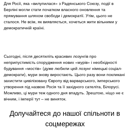
Для Росії, яка «вилупилася» з Радянського Союзу, події в
Берліні могли стати початком власного оновлення та
прямування шляхом свободи і демократії. Утім, цього не
сталося. Не всім, як виявляється, хочеться жити вільними у
демократичній країні.
Сьогодні, після десятиліть красивих лозунгів про
неприпустимість спорудження нових «мурів» і необхідності
будування «мостів» (дуже любили цей лозунг німецькі соціал-
демократи), мури знову виростають. Цього разу вони покликані
захистити цивілізовану Європу від варварського, імперського
утворення під назвою Росія та її західного сателіта, Білорусі.
Можливо, ці мури теж одного дня впадуть. Зрештою, ніщо не є
вічним, і імперії тут – не виняток.
Долучайтеся до нашої спільноти в
соцмережах