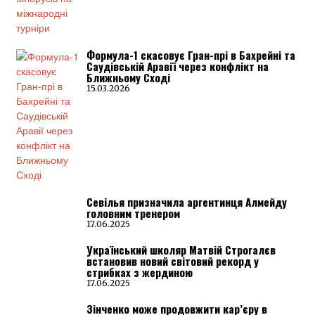
Формула-1 скасовує Гран-прі в Бахрейні та
Саудівській Аравії через конфлікт на
Ближньому Сході
15.03.2026
Севілья призначила аргентинця Алмейду
головним тренером
17.06.2025
Український школяр Матвій Строгалєв
встановив новий світовий рекорд у
стрибках з жердиною
17.06.2025
Зінченко може продовжити кар’єру в