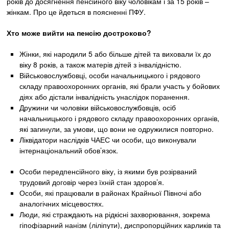
років до досягнення пенсійного віку чоловікам і за 15 років –
жінкам. Про це йдеться в поясненні ПФУ.
Хто може вийти на пенсію достроково?
Жінки, які народили 5 або більше дітей та виховали їх до
віку 8 років, а також матерів дітей з інвалідністю.
Військовослужбовці, особи начальницького і рядового
складу правоохоронних органів, які брали участь у бойових
діях або дістали інвалідність унаслідок поранення.
Дружини чи чоловіки військовослужбовців, осіб
начальницького і рядового складу правоохоронних органів,
які загинули, за умови, що вони не одружилися повторно.
Ліквідатори наслідків ЧАЕС чи особи, що виконували
інтернаціональний обов’язок.
Особи передпенсійного віку, із якими був розірваний
трудовий договір через їхній стан здоров’я.
Особи, які працювали в районах Крайньої Півночі або
аналогічних місцевостях.
Люди, які страждають на рідкісні захворювання, зокрема
гіпофізарний нанізм (ліліпути), диспропорційних карликів та