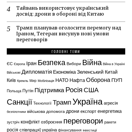
Тайвань використовує український
досвід: дрони в обороні від Китаю
Трамп планував оголосити перемогу над
Іраном, Тегеран висунув нові умови
переговорів
ГОЛОВНІ ТЕМИ
Безпека
Війна
Іран
ЄС
Вибори
Європа
Війна в Україні
Дипломатія
Економіка
Зеленський
Китай
Військові
Оборона
НАТО
ПУП
Нафта
Київ
Кремль
Мир
Мобілізація
Росія
США
Підтримка
Путін
Польща
Україна
Санкції
Трамп
агресія
Технології
енергетика
дрони
експорт
військова допомога
безпілотники
переговори
конфлікт
озброєння
зустріч
ракети
росія
україна
співпраця]
фінансування
інвестиції