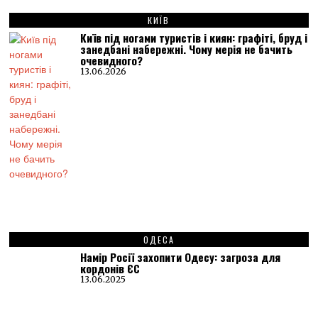
КИЇВ
Київ під ногами туристів і киян: графіті, бруд і
занедбані набережні. Чому мерія не бачить
очевидного?
13.06.2026
ОДЕСА
Намір Росії захопити Одесу: загроза для
кордонів ЄС
13.06.2025