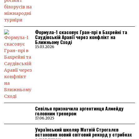
Формула-1 скасовує Гран-прі в Бахрейні та
Саудівській Аравії через конфлікт на
Ближньому Сході
15.03.2026
Севілья призначила аргентинця Алмейду
головним тренером
17.06.2025
Український школяр Матвій Строгалєв
встановив новий світовий рекорд у стрибках