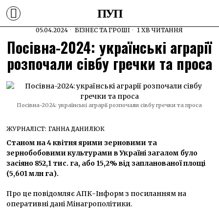
ПУП
05.04.2024
БІЗНЕС ТА ГРОШІ
1 ХВ ЧИТАННЯ
Посівна-2024: українські аграрії
розпочали сівбу гречки та проса
Посівна-2024: українські аграрії розпочали сівбу гречки та проса
ЖУРНАЛІСТ:
ГАННА ДАНИЛЮК
Станом на 4 квітня ярими зерновими та
зернобобовими культурами в Україні загалом було
засіяно 852,1 тис. га, або 15,2% від запланованої площі
(5,601 млн га).
Про це повідомляє АПК-Інформ з посиланням на
оперативні дані Мінагрополітики.