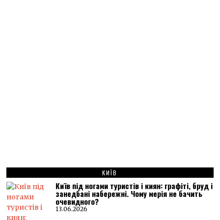
КИЇВ
Київ під ногами туристів і киян: графіті, бруд і
занедбані набережні. Чому мерія не бачить
очевидного?
13.06.2026