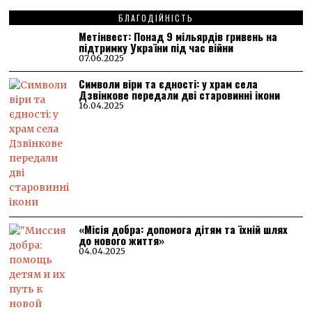
БЛАГОДІЙНІСТЬ
Метінвест: Понад 9 мільярдів гривень на
підтримку України під час війни
07.06.2025
Символи віри та єдності: у храм села
Дзвінкове передали дві старовинні ікони
16.04.2025
«Місія добра: допомога дітям та їхній шлях
до нового життя»
04.04.2025