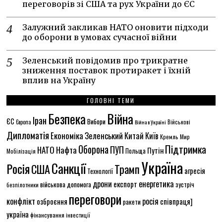
переговорів зі США та рух України до ЄС
Залужний закликав НАТО оновити підходи
до оборони в умовах сучасної війни
Зеленський повідомив про трикратне
зниження поставок протиракет і їхній
вплив на Україну
ГОЛОВНІ ТЕМИ
Безпека
Війна
Іран
ЄС
Вибори
Європа
Війна в Україні
Військові
Дипломатія
Економіка
Зеленський
Китай
Київ
Кремль
Мир
Підтримка
Оборона
ПУП
НАТО
Нафта
Путін
Польща
Мобілізація
Україна
Санкції
Росія
США
Трамп
агресія
Технології
енергетика
дрони
експорт
військова допомога
зустріч
безпілотники
переговори
конфлікт
росія
співпраця]
озброєння
ракети
україна
фінансування
інвестиції