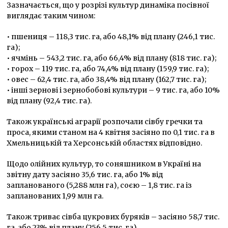
Зазначається, що у розрізі культур динаміка посівної
виглядає таким чином:
• пшениця – 118,3 тис. га, або 48,1% від плану (246,1 тис.
га);
• ячмінь – 543,2 тис. га, або 66,4% від плану (818 тис. га);
• горох – 119 тис. га, або 74,4% від плану (159,9 тис. га);
• овес – 62,4 тис. га, або 38,4% від плану (162,7 тис. га);
• інші зернові і зернобобові культури – 9 тис. га, або 10%
від плану (92,4 тис. га).
Також українські аграрії розпочали сівбу гречки та
проса, якими станом на 4 квітня засіяно по 0,1 тис. га в
Хмельницькій та Херсонській областях відповідно.
Щодо олійних культур, то соняшником в Україні на
звітну дату засіяно 35,6 тис. га, або 1% від
запланованого (5,288 млн га), соєю – 1,8 тис. га із
запланованих 1,99 млн га.
Також триває сівба цукрових буряків – засіяно 58,7 тис.
га, або 23% від плану (256,5 тис. га).