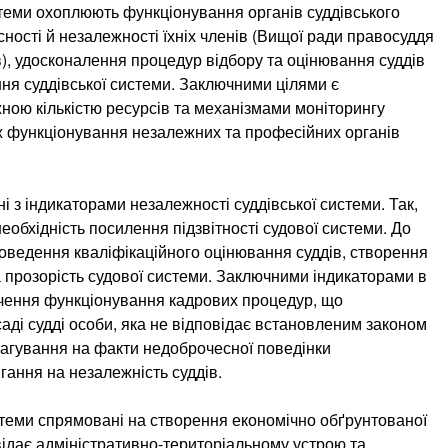
теми охоплюють функціонування органів суддівського
ості й незалежності їхніх членів (Вищої ради правосуддя
ів), удосконалення процедур відбору та оцінювання суддів
ня суддівської системи. Заключними цілями є
ною кількістю ресурсів та механізмами моніторингу
ож функціонування незалежних та професійних органів
ні з індикаторами незалежності суддівської системи. Так,
еобхідність посилення підзвітності судової системи. До
роведення кваліфікаційного оцінювання суддів, створення
 прозорість судової системи. Заключними індикаторами в
ечення функціонування кадрових процедур, що
і судді особи, яка не відповідає встановленим законом
агування на факти недоброчесної поведінки
гання на незалежність суддів.
теми спрямовані на створення економічно обґрунтованої
відає адміністративно-територіальному устрою та