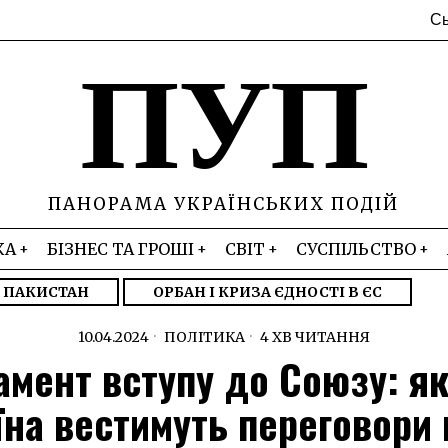
Сь
ПУП
ПАНОРАМА УКРАЇНСЬКИХ ПОДІЙ
КА
БІЗНЕС ТА ГРОШІ
СВІТ
СУСПІЛЬСТВО
– ПАКИСТАН
ОРБАН І КРИЗА ЄДНОСТІ В ЄС
10.04.2024
ПОЛІТИКА
4 ХВ ЧИТАННЯ
мент вступу до Союзу: як
їна вестимуть переговори