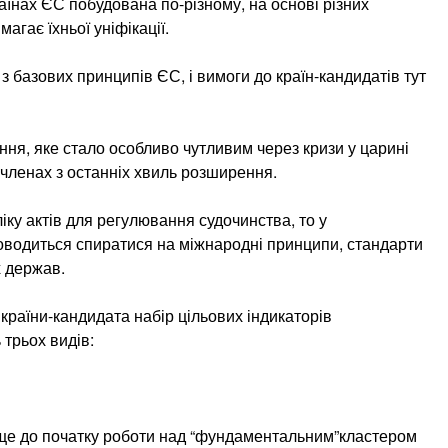
аїнах ЄС побудована по-різному, на основі різних
гає їхньої уніфікації.
 базових принципів ЄС, і вимоги до країн-кандидатів тут
ня, яке стало особливо чутливим через кризи у царині
членах з останніх хвиль розширення.
іку актів для регулювання судочинства, то у
водиться спиратися на міжнародні принципи, стандарти
х держав.
країни-кандидата набір цільових індикаторів
ь трьох видів:
 ще до початку роботи над “фундаментальним”кластером