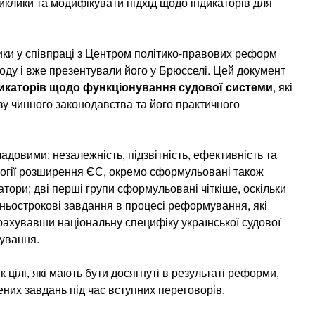
виклики та модифікувати підхід щодо індикаторів для
ики у співпраці з Центром політико-правових реформ
оду і вже презентували його у Брюсселі. Цей документ
дикаторів щодо функціонування судової системи
, які
зу чинного законодавства та його практичного
адовими: незалежність, підзвітність, ефективність та
логії розширення ЄС, окремо сформульовані також
атори; дві перші групи сформульовані чіткіше, оскільки
дньострокові завдання в процесі реформування, які
ахувавши національну специфіку української судової
мування.
цілі, які мають бути досягнуті в результаті реформи,
ених завдань під час вступних переговорів.