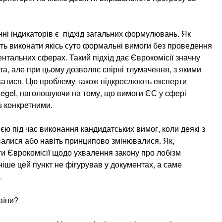
.
ні індикаторів є підхід загальних формулювань. Як
ть виконати якісь суто формальні вимоги без проведення
тальних сферах. Такий підхід дає Єврокомісії значну
та, але при цьому дозволяє спірні тлумачення, з якими
ватися. Цю проблему також підкреслюють експерти
uegel, наголошуючи на тому, що вимоги ЄС у сфері
 конкретними.
єю під час виконання кандидатських вимог, коли деякі з
алися або навіть принципово змінювалися. Як,
ги Єврокомісії щодо ухвалення закону про лобізм
ніше цей пункт не фігурував у документах, а саме
.
аїни?