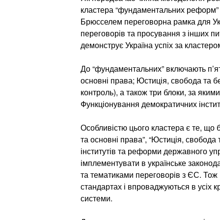
кластера “фундаментальних реформ” і
Брюсселем переговорна рамка для Ук
переговорів та просування з інших пит
демонструє Україна успіх за кластер
До “фундаментальних” включають п’ять
основні права; Юстиція, свобода та бе
контроль), а також три блоки, за яким
Функціонування демократичних інсти
Особливістю цього кластера є те, що 
та основні права”, “Юстиція, свобода
інститутів та реформи державного упр
імплементувати в українське законода
та тематиками переговорів з ЄС. Тож
стандартах і впроваджуються в усіх к
системи.