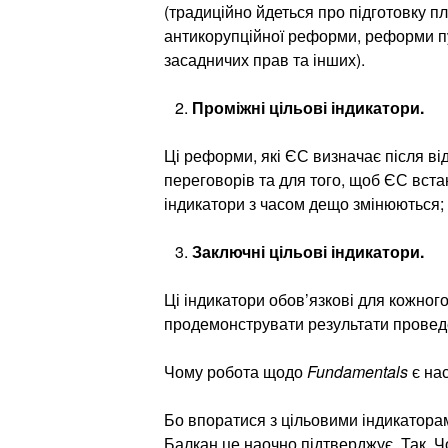
(традиційно йдеться про підготовку п
антикорупційної реформи, реформи пуб
засадничих прав та інших).
Проміжні цільові індикатори.
Ці реформи, які ЄС визначає після ві
переговорів та для того, щоб ЄС вста
індикатори з часом дещо змінюються; 
Заключні цільові індикатори.
Ці індикатори обов’язкові для кожного
продемонструвати результати провед
Чому робота щодо
Fundamentals
є на
Бо впоратися з цільовими індикатора
Балкан це наочно підтверджує. Так, Ч