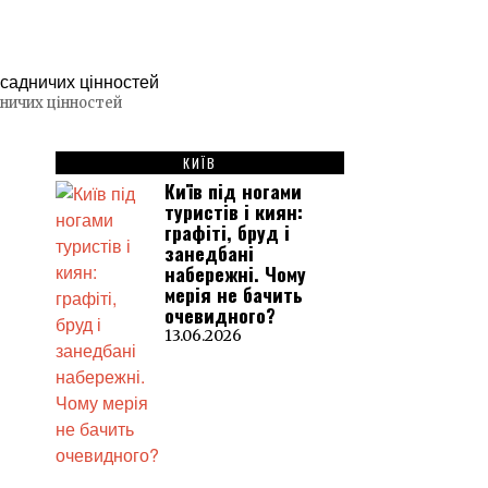
ничих цінностей
КИЇВ
Київ під ногами
туристів і киян:
графіті, бруд і
занедбані
набережні. Чому
мерія не бачить
очевидного?
13.06.2026