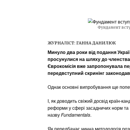
Фундамент вступ
ЖУРНАЛІСТ:
ГАННА ДАНИЛЮК
Минуло два роки від подання Украї
просунулися на шляху до членства:
Єврокомісія вже запропонувала пе
передвступний скринінг законодав
Однак основні випробування ще поп
І, як доводить свіжий досвід країн-ка
реформи у сфері засадничих норм та 
назву
Fundamentals
.
Як передбачає чинна методологія роз