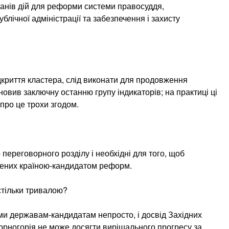
ланів дій для реформи системи правосуддя,
лічної адміністрації та забезпечення і захисту
дкриття кластера, слід виконати для продовження
новив заключну останню групу індикаторів; на практиці ці
про це трохи згодом.
 переговорного розділу і необхідні для того, щоб
ених країною-кандидатом реформ.
стільки тривалою?
ми державам-кандидатам непросто, і досвід Західних
орногорія не може досягти вирішального прогресу за