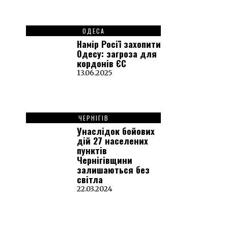
ОДЕСА
Намір Росії захопити
Одесу: загроза для
кордонів ЄС
13.06.2025
ЧЕРНІГІВ
Унаслідок бойових
дій 27 населених
пунктів
Чернігівщини
залишаються без
світла
22.03.2024