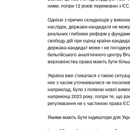
ними, попри 12 років перемовин з ЄС
Однією з причин складнощів у виконан
наслідок, держави-кандидати не можу
реальних глибоких реформ у фундамен
свободу дій при оцінці країни-кандида
держава-кандидат може і не погоджу
бельгійського аналітичного центру Br
верховенства права мають бути більш
Україна вже стикалася з такою ситуаці
них з часом уточнювалися чи посилюв
наприклад, було з появою нової вимо
наприкінці 2023 року, попри те, що ра
регулювання не є частиною права ЄС
Якими мають бути індикатори для Укр