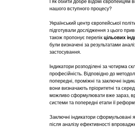
І як обійти добре відомі європейцям 
нашого вступного процесу?
Український центр європейської політ
підготували дослідження з цього прив
також пропонує перелік
цільових ін
були визначені за результатами аналі
застосування.
Індикатори розподілені за чотирма скл
професійність. Відповідно до методо
попередні, проміжні та заключні індик
вони визначають пріоритетні та сере
можливо сформулювати вже зараз, вр
системи та попередні етапи її рефор
Заключні індикатори сформульовані як 
після аналізу ефективності впровадж