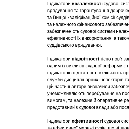
Індикатори
незалежності
судової сис
врядування та гарантування доброчесн
та Вищої кваліфікаційної комісії судд
та належного фінансового забезпечен
забезпеченість судової системи належ
ефективності їх використання, а так
суддівського врядування.
Індикатори
підзвітності
тісно пов’яза
одним із викликів судової реформи є н
індикаторів підзвітності включають п
служби дисциплінарних інспекторів та
цій частині автори визначили забезп
унеможливлюють перебування на посад
вимогам, та належне й оперативне ре
представників судової влади або пося
Індикатори
ефективності
судової сис
та ефективної мережі судів, що відпо