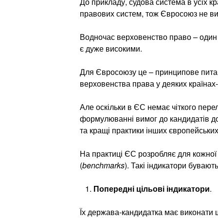
До прикладу, судова система в усіх кр
правових систем, тож Євросоюз не вима
Водночас верховенство право – один з
є дуже високими.
Для Євросоюзу це – принципове питан
верховенства права у деяких країнах-
Але оскільки в ЄС немає чіткого перел
формулюванні вимог до кандидатів до
та кращі практики інших європейськи
На практиці ЄС розробляє для кожної 
(
benchmarks
). Такі індикатори бувают
Попередні цільові індикатори
.
Їх держава-кандидатка має виконати