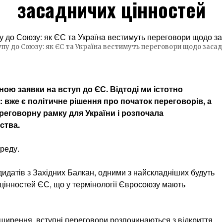
засадничих цінностей
у до Союзу: як ЄС та Україна вестимуть переговори щодо засад
ною заявки на вступ до ЄС. Відтоді ми істотно
 вже є політичне рішення про початок переговорів, а
реговорну рамку для України і розпочала
ства.
ереду.
ндидатів з Західних Балкан, одними з найскладніших будуть
цінностей ЄС, що у термінології Євросоюзу мають
ширення, вступні переговори розпочинаються з відкриття