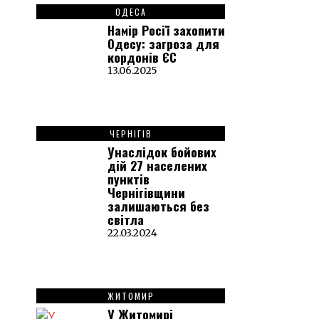
ОДЕСА
Намір Росії захопити
Одесу: загроза для
кордонів ЄС
13.06.2025
ЧЕРНІГІВ
Унаслідок бойових
дій 27 населених
пунктів
Чернігівщини
залишаються без
світла
22.03.2024
ЖИТОМИР
У Житомирі