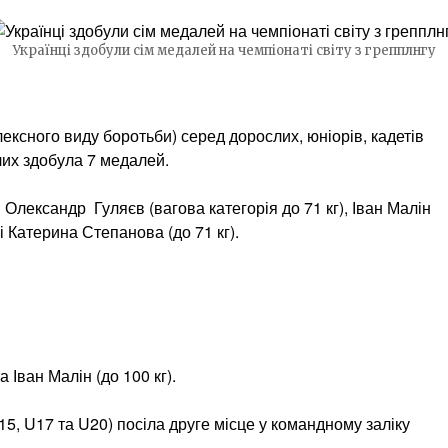
Українці здобули сім медалей на чемпіонаті світу з грепплнгу
лексного виду боротьби) серед дорослих, юніорів, кадетів
лих здобула 7 медалей.
и Олександр Гуляєв (вагова категорія до 71 кг), Іван Малін
 і Катерина Степанова (до 71 кг).
 Іван Малін (до 100 кг).
15, U17 та U20) посіла друге місце у командному заліку