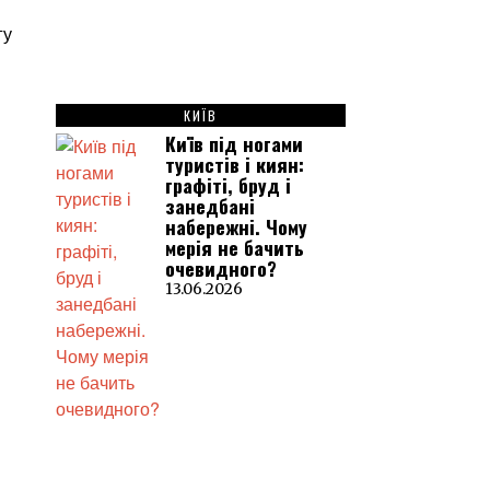
КИЇВ
Київ під ногами
туристів і киян:
графіті, бруд і
занедбані
набережні. Чому
мерія не бачить
очевидного?
13.06.2026