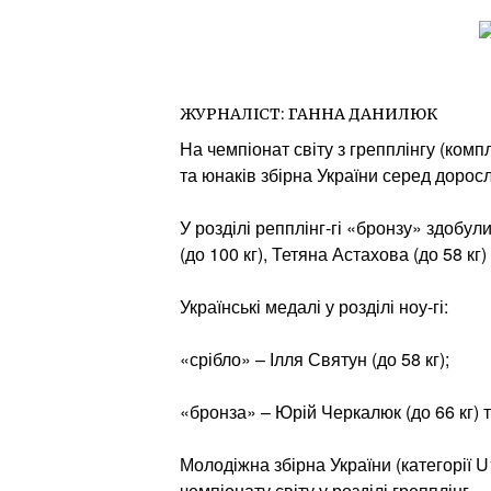
ЖУРНАЛІСТ:
ГАННА ДАНИЛЮК
На чемпіонат світу з грепплінгу (комп
та юнаків збірна України серед дорос
У розділі репплінг-гі «бронзу» здобул
(до 100 кг), Тетяна Астахова (до 58 кг)
Українські медалі у розділі ноу-гі:
«срібло» – Ілля Святун (до 58 кг);
«бронза» – Юрій Черкалюк (до 66 кг) та
Молодіжна збірна України (категорії U
чемпіонату світу у розділі грепплінг.