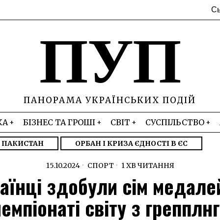
Сь
ПУП
ПАНОРАМА УКРАЇНСЬКИХ ПОДІЙ
КА
БІЗНЕС ТА ГРОШІ
СВІТ
СУСПІЛЬСТВО
– ПАКИСТАН
ОРБАН І КРИЗА ЄДНОСТІ В ЄС
15.10.2024
СПОРТ
1 ХВ ЧИТАННЯ
аїнці здобули сім медале
чемпіонаті світу з грепплнг