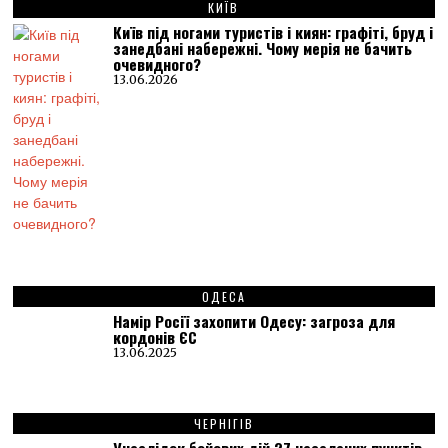
КИЇВ
Київ під ногами туристів і киян: графіті, бруд і
занедбані набережні. Чому мерія не бачить
очевидного?
13.06.2026
ОДЕСА
Намір Росії захопити Одесу: загроза для
кордонів ЄС
13.06.2025
ЧЕРНІГІВ