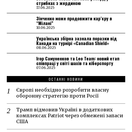
стрибках з жердиною
17.06.2025
Зінченко може продовжити кар’єру в
“Мілані”
10.06.2025
Українська збірна зазнала поразки від
Канади на турнірі «Canadian Shield»
08.06.2025
Ігор Самуненков та Leo Team: новий етап
співпраці у світі шахів та кіберспорту
07.06.2025
ОСТАННІ НОВИНИ
Європі необхідно розробити власну
оборонну стратегію проти Росії
Трамп відмовив Україні в додаткових
комплексах Patriot через обмежені запаси
США