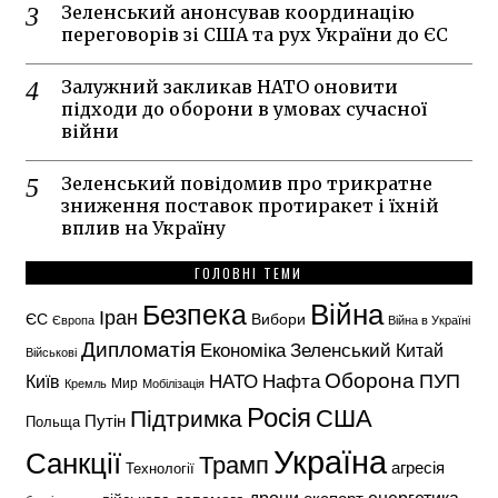
Зеленський анонсував координацію
переговорів зі США та рух України до ЄС
Залужний закликав НАТО оновити
підходи до оборони в умовах сучасної
війни
Зеленський повідомив про трикратне
зниження поставок протиракет і їхній
вплив на Україну
ГОЛОВНІ ТЕМИ
Безпека
Війна
Іран
ЄС
Вибори
Європа
Війна в Україні
Дипломатія
Економіка
Зеленський
Китай
Військові
Оборона
НАТО
ПУП
Нафта
Київ
Кремль
Мир
Мобілізація
Росія
США
Підтримка
Путін
Польща
Україна
Санкції
Трамп
агресія
Технології
енергетика
дрони
експорт