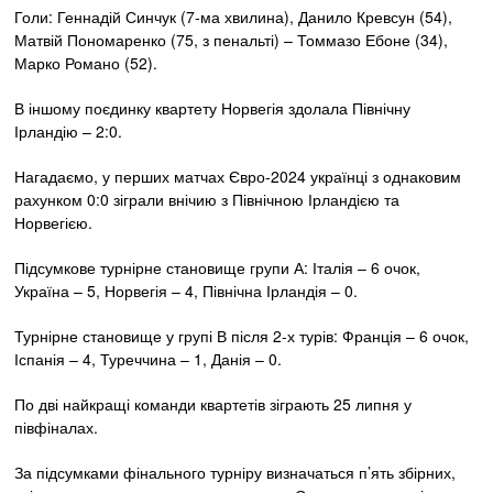
Голи: Геннадій Синчук (7-ма хвилина), Данило Кревсун (54),
Матвій Пономаренко (75, з пенальті) – Томмазо Ебоне (34),
Марко Романо (52).
В іншому поєдинку квартету Норвегія здолала Північну
Ірландію – 2:0.
Нагадаємо, у перших матчах Євро-2024 українці з однаковим
рахунком 0:0 зіграли внічию з Північною Ірландією та
Норвегією.
Підсумкове турнірне становище групи А: Італія – 6 очок,
Україна – 5, Норвегія – 4, Північна Ірландія – 0.
Турнірне становище у групі В після 2-х турів: Франція – 6 очок,
Іспанія – 4, Туреччина – 1, Данія – 0.
По дві найкращі команди квартетів зіграють 25 липня у
півфіналах.
За підсумками фінального турніру визначаться п’ять збірних,