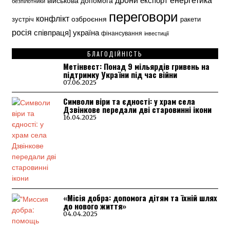
військова допомога
безпілотники
переговори
конфлікт
озброєння
зустріч
ракети
росія
україна
співпраця]
фінансування
інвестиції
БЛАГОДІЙНІСТЬ
Метінвест: Понад 9 мільярдів гривень на
підтримку України під час війни
07.06.2025
Символи віри та єдності: у храм села
Дзвінкове передали дві старовинні ікони
16.04.2025
«Місія добра: допомога дітям та їхній шлях
до нового життя»
04.04.2025