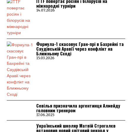
ITTF повертає росіян і білорусів на
міжнародні турніри
14.07.2026
Формула-1 скасовує Гран-прі в Бахрейні та
Саудівській Аравії через конфлікт на
Ближньому Сході
15.03.2026
Севілья призначила аргентинця Алмейду
головним тренером
17.06.2025
Український школяр Матвій Строгалєв
встановив новий світовий рекорд у