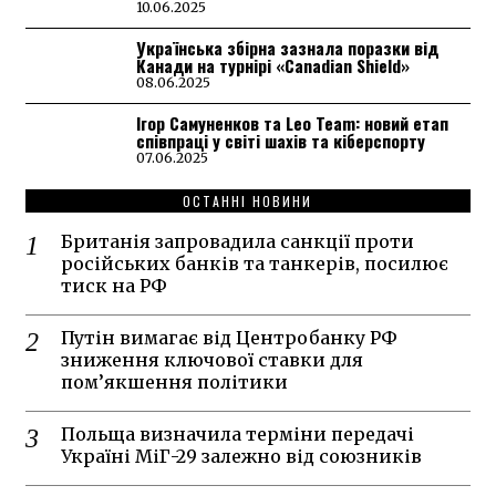
10.06.2025
Українська збірна зазнала поразки від
Канади на турнірі «Canadian Shield»
08.06.2025
Ігор Самуненков та Leo Team: новий етап
співпраці у світі шахів та кіберспорту
07.06.2025
ОСТАННІ НОВИНИ
Британія запровадила санкції проти
російських банків та танкерів, посилює
тиск на РФ
Путін вимагає від Центробанку РФ
зниження ключової ставки для
пом’якшення політики
Польща визначила терміни передачі
Україні МіГ-29 залежно від союзників