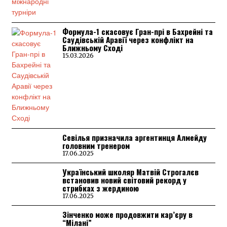
Формула-1 скасовує Гран-прі в Бахрейні та
Саудівській Аравії через конфлікт на
Ближньому Сході
15.03.2026
Севілья призначила аргентинця Алмейду
головним тренером
17.06.2025
Український школяр Матвій Строгалєв
встановив новий світовий рекорд у
стрибках з жердиною
17.06.2025
Зінченко може продовжити кар’єру в
“Мілані”