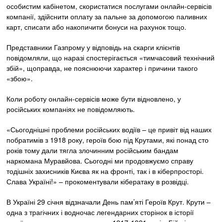
особистим кабінетом, скористатися послугами онлайн-сервісів
компанії, здійснити оплату за пальне за допомогою паливних
карт, списати або накопичити бонуси на рахунок тощо.
Представники Газпрому у відповідь на скарги клієнтів
повідомляли, що наразі спостерігається «тимчасовий технічний
збій», щоправда, не пояснюючи характер і причини такого
«збою».
Коли роботу онлайн-сервісів може бути відновлено, у
російських компаніях не повідомляють.
«Сьогоднішні проблеми російських водіїв – це привіт від наших
побратимів з 1918 року, героїв бою під Крутами, які понад сто
років тому дали тягла злочинним російським бандам
наркомана Муравйова. Сьогодні ми продовжуємо справу
тодішніх захисників Києва як на фронті, так і в кіберпросторі.
Слава Україні!» – прокоментували кібератаку в розвідці.
В Україні 29 січня відзначали День пам’яті Героїв Крут. Крути –
одна з трагічних і водночас легендарних сторінок в історії