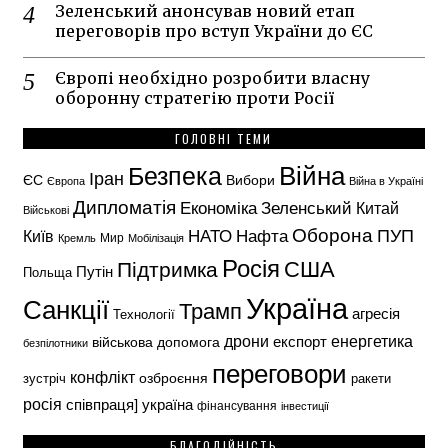
Зеленський анонсував новий етап
переговорів про вступ України до ЄС
Європі необхідно розробити власну
оборонну стратегію проти Росії
ГОЛОВНІ ТЕМИ
Безпека
Війна
Іран
ЄС
Вибори
Європа
Війна в Україні
Дипломатія
Економіка
Зеленський
Китай
Військові
Оборона
НАТО
ПУП
Нафта
Київ
Кремль
Мир
Мобілізація
Росія
США
Підтримка
Путін
Польща
Україна
Санкції
Трамп
агресія
Технології
енергетика
дрони
експорт
військова допомога
безпілотники
переговори
конфлікт
озброєння
зустріч
ракети
росія
україна
співпраця]
фінансування
інвестиції
БЛАГОДІЙНІСТЬ