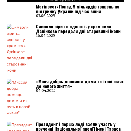
Метінвест: Понад 9 мільярдів гривень на
підтримку України під час війни
07.06.2025
Символи віри та єдності: у храм села
Дзвінкове передали дві старовинні ікони
16.04.2025
«Місія добра: допомога дітям та їхній шлях
до нового життя»
04.04.2025
Президент і перша леді взяли участь у
врученні Національної премії імені Тараса