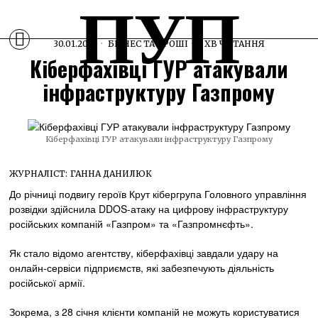
ПУП
30.01.2025
БІЗНЕС ТА ГРОШІ
1 ХВ ЧИТАННЯ
Кіберфахівці ГУР атакували
інфраструктуру Газпрому
Кіберфахівці ГУР атакували інфраструктуру Газпрому
ЖУРНАЛІСТ:
ГАННА ДАНИЛЮК
До річниці подвигу героїв Крут кібергрупа Головного управління
розвідки здійснила DDOS-атаку на цифрову інфраструктуру
російських компаній «Газпром» та «Газпромнєфть».
Як стало відомо агентству, кіберфахівці завдали удару на
онлайн-сервіси підприємств, які забезпечують діяльність
російської армії.
Зокрема, з 28 січня клієнти компаній не можуть користуватися