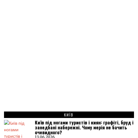
КИЇВ
Київ під ногами туристів і киян: графіті, бруд і
занедбані набережні. Чому мерія не бачить
очевидного?
13.06.2026