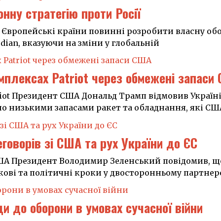
нну стратегію проти Росії
 Європейські країни повинні розробити власну обо
rdian, вказуючи на зміни у глобальній
мплексах Patriot через обмежені запаси
iot Президент США Дональд Трамп відмовив Україні
но низькими запасами ракет та обладнання, які С
оворів зі США та рух України до ЄС
ША Президент Володимир Зеленський повідомив, що
ві та політичні кроки у двосторонньому партнерс
 до оборони в умовах сучасної війни