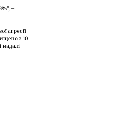
3%”, –
ої агресії
ищено з 10
і надалі