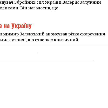
ндувач Збройних сил України Валерій Залужний
икликами. Він наголосив, що
в на Україну
лодимир Зеленський анонсував різке скорочення
шилися утричі, що створює критичний