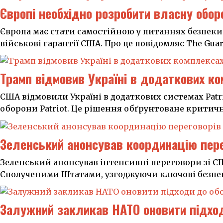
Європі необхідно розробити власну оборо
Європа має стати самостійною у питаннях безпеки
військові гарантії США. Про це повідомляє The Gua
Трамп відмовив Україні в додаткових ко
США відмовили Україні в додаткових системах Patr
оборони Patriot. Це рішення обґрунтоване критич
Зеленський анонсував координацію перег
Зеленський анонсував інтенсивні переговори зі С
Сполученими Штатами, узгоджуючи ключові безпеко
Залужний закликав НАТО оновити підходи