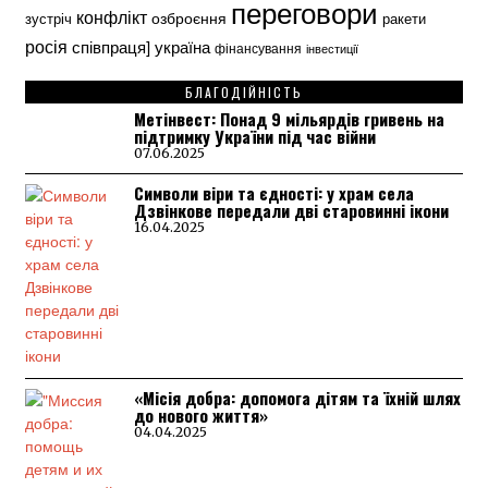
переговори
конфлікт
озброєння
зустріч
ракети
росія
україна
співпраця]
фінансування
інвестиції
БЛАГОДІЙНІСТЬ
Метінвест: Понад 9 мільярдів гривень на
підтримку України під час війни
07.06.2025
Символи віри та єдності: у храм села
Дзвінкове передали дві старовинні ікони
16.04.2025
«Місія добра: допомога дітям та їхній шлях
до нового життя»
04.04.2025