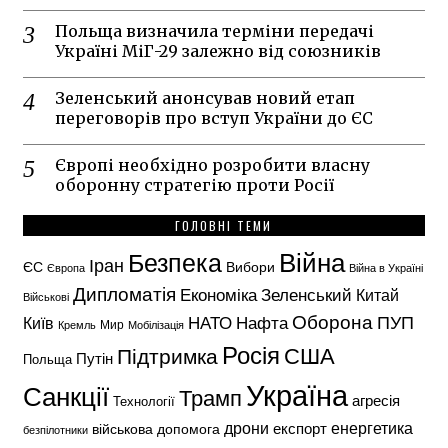
Польща визначила терміни передачі
Україні МіГ-29 залежно від союзників
Зеленський анонсував новий етап
переговорів про вступ України до ЄС
Європі необхідно розробити власну
оборонну стратегію проти Росії
ГОЛОВНІ ТЕМИ
Безпека
Війна
Іран
ЄС
Вибори
Європа
Війна в Україні
Дипломатія
Економіка
Зеленський
Китай
Військові
Оборона
НАТО
ПУП
Нафта
Київ
Кремль
Мир
Мобілізація
Росія
США
Підтримка
Путін
Польща
Україна
Санкції
Трамп
агресія
Технології
енергетика
дрони
експорт
військова допомога
безпілотники