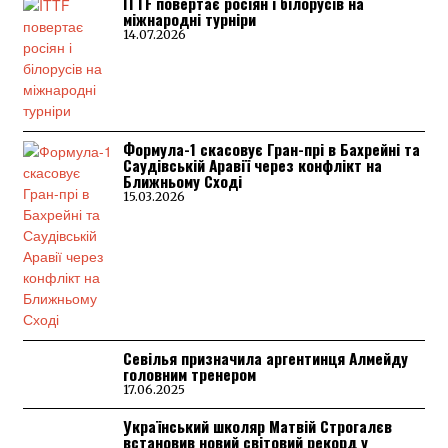
ITTF повертає росіян і білорусів на
міжнародні турніри
14.07.2026
Формула-1 скасовує Гран-прі в Бахрейні та
Саудівській Аравії через конфлікт на
Ближньому Сході
15.03.2026
Севілья призначила аргентинця Алмейду
головним тренером
17.06.2025
Український школяр Матвій Строгалєв
встановив новий світовий рекорд у