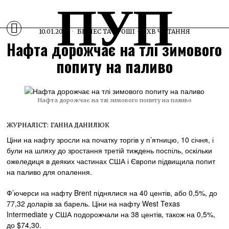
ПУП
10.01.2025
БІЗНЕС ТА ГРОШІ
1 ХВ ЧИТАННЯ
Нафта дорожчає на тлі зимового
попиту на паливо
Нафта дорожчає на тлі зимового попиту на паливо
ЖУРНАЛІСТ:
ГАННА ДАНИЛЮК
Ціни на нафту зросли на початку торгів у п’ятницю, 10 січня, і
були на шляху до зростання третій тиждень поспіль, оскільки
ожеледиця в деяких частинах США і Європи підвищила попит
на паливо для опалення.
Ф’ючерси на нафту Brent піднялися на 40 центів, або 0,5%, до
77,32 доларів за барель. Ціни на нафту West Texas
Intermediate у США подорожчали на 38 центів, також на 0,5%,
до $74,30.