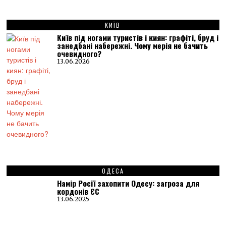
КИЇВ
Київ під ногами туристів і киян: графіті, бруд і
занедбані набережні. Чому мерія не бачить
очевидного?
13.06.2026
ОДЕСА
Намір Росії захопити Одесу: загроза для
кордонів ЄС
13.06.2025