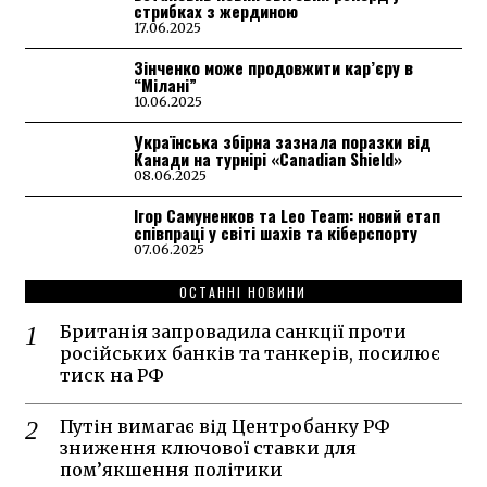
стрибках з жердиною
17.06.2025
Зінченко може продовжити кар’єру в
“Мілані”
10.06.2025
Українська збірна зазнала поразки від
Канади на турнірі «Canadian Shield»
08.06.2025
Ігор Самуненков та Leo Team: новий етап
співпраці у світі шахів та кіберспорту
07.06.2025
ОСТАННІ НОВИНИ
Британія запровадила санкції проти
російських банків та танкерів, посилює
тиск на РФ
Путін вимагає від Центробанку РФ
зниження ключової ставки для
пом’якшення політики