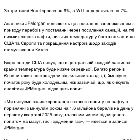
За три тижні Brent зросла на 6%, а WTI подорожчала на 7%.
Аналітики JPMorgan пояснюють це зростання занепокоєнням з
приводу перебоїв у постачанні через посилення санкцій, на тлі
низьких запасів нафти, низьких температур у багатьох частинах
США та Європи та покращення настроїв щодо заходів
стимулювання Китаю.
Бюро погоди США очікує, що в центральній і східній частинах
країни температура буде нижче середньої. Багато регіонів
Європи також постраждали від сильних холодів, і, ймовірно,
початок року буде холоднішим, ніж зазвичай, що, як очікують
аналітики JPMorgan, підвищить попит.
«Ми очікуємо значне зростання світового попиту на нафту в
порівнянні з минулим роком на 1,6 мільйона барелів на день у
першому кварталі 2025 року, головним чином підвищеного…
попитом на мазут, гас і зріджений газ», — йдеться в записці
JPMorgan.