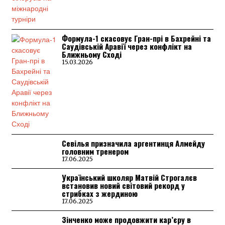
Формула-1 скасовує Гран-прі в Бахрейні та
Саудівській Аравії через конфлікт на
Ближньому Сході
15.03.2026
Севілья призначила аргентинця Алмейду
головним тренером
17.06.2025
Український школяр Матвій Строгалєв
встановив новий світовий рекорд у
стрибках з жердиною
17.06.2025
Зінченко може продовжити кар’єру в