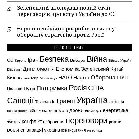
Зеленський анонсував новий етап
переговорів про вступ України до ЄС
Європі необхідно розробити власну
оборонну стратегію проти Росії
ГОЛОВНІ ТЕМИ
Безпека
Війна
Іран
ЄС
Вибори
Європа
Війна в Україні
Дипломатія
Економіка
Зеленський
Китай
Військові
Оборона
НАТО
ПУП
Нафта
Київ
Кремль
Мир
Мобілізація
Росія
США
Підтримка
Путін
Польща
Україна
Санкції
Трамп
агресія
Технології
енергетика
дрони
експорт
військова допомога
безпілотники
переговори
конфлікт
озброєння
зустріч
ракети
росія
україна
співпраця]
фінансування
інвестиції