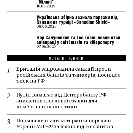
“Мілані”
10.06.2025
Українська збірна зазнала поразки від
Канади на турнірі «Canadian Shield»
08.06.2025
Ігор Самуненков та Leo Team: новий етап
співпраці у світі шахів та кіберспорту
07.06.2025
ОСТАННІ НОВИНИ
Британія запровадила санкції проти
російських банків та танкерів, посилює
тиск на РФ
Путін вимагає від Центробанку РФ
зниження ключової ставки для
пом’якшення політики
Польща визначила терміни передачі
Україні МіГ-29 залежно від союзників