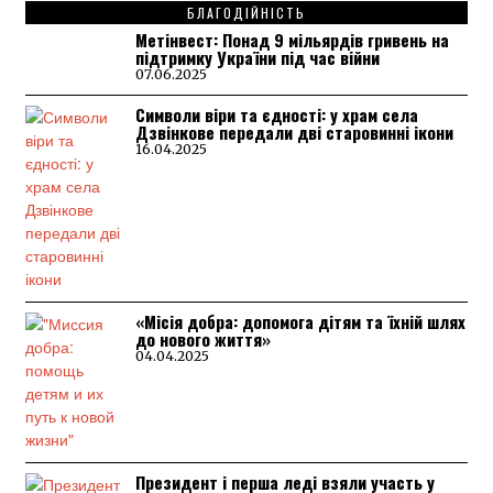
БЛАГОДІЙНІСТЬ
Метінвест: Понад 9 мільярдів гривень на
підтримку України під час війни
07.06.2025
Символи віри та єдності: у храм села
Дзвінкове передали дві старовинні ікони
16.04.2025
«Місія добра: допомога дітям та їхній шлях
до нового життя»
04.04.2025
Президент і перша леді взяли участь у