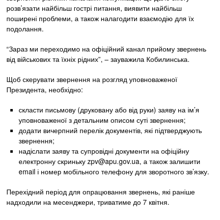
розв’язати найбільш гострі питання, виявити найбільш
поширені проблеми, а також налагодити взаємодію для їх
подолання.
“Зараз ми переходимо на офіційний канал прийому звернень
від військових та їхніх рідних”, – зауважила Кобилинська.
Щоб скерувати звернення на розгляд уповноваженої
Президента, необхідно:
скласти письмову (друковану або від руки) заяву на ім’я
уповноваженої з детальним описом суті звернення;
додати вичерпний перелік документів, які підтверджують
звернення;
надіслати заяву та супровідні документи на офіційну
електронну скриньку zpv@apu.gov.ua, а також залишити
email і номер мобільного телефону для зворотного зв’язку.
Перехідний період для опрацювання звернень, які раніше
надходили на месенджери, триватиме до 7 квітня.