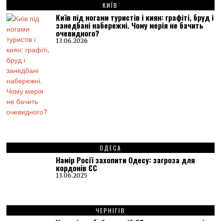
КИЇВ
Київ під ногами туристів і киян: графіті, бруд і
занедбані набережні. Чому мерія не бачить
очевидного?
13.06.2026
ОДЕСА
Намір Росії захопити Одесу: загроза для
кордонів ЄС
13.06.2025
ЧЕРНІГІВ