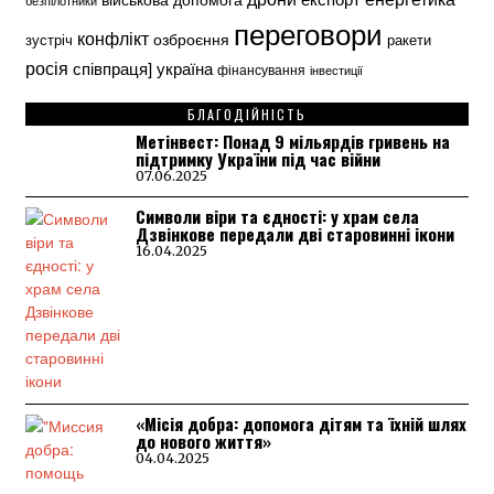
безпілотники
переговори
конфлікт
озброєння
зустріч
ракети
росія
україна
співпраця]
фінансування
інвестиції
БЛАГОДІЙНІСТЬ
Метінвест: Понад 9 мільярдів гривень на
підтримку України під час війни
07.06.2025
Символи віри та єдності: у храм села
Дзвінкове передали дві старовинні ікони
16.04.2025
«Місія добра: допомога дітям та їхній шлях
до нового життя»
04.04.2025