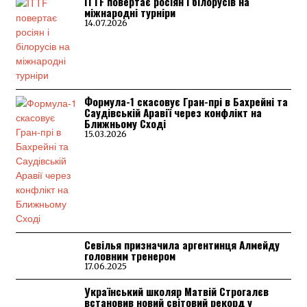
ITTF повертає росіян і білорусів на
міжнародні турніри
14.07.2026
Формула-1 скасовує Гран-прі в Бахрейні та
Саудівській Аравії через конфлікт на
Ближньому Сході
15.03.2026
Севілья призначила аргентинця Алмейду
головним тренером
17.06.2025
Український школяр Матвій Строгалєв
встановив новий світовий рекорд у