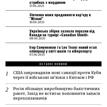
стрибках з жердиною
17.06.2025
Зінченко може продовжити кар’єру в
“Мілані”
10.06.2025
Українська збірна зазнала поразки від
Канади на турнірі «Canadian Shield»
08.06.2025
Ігор Самуненков та Leo Team: новий етап
співпраці у світі шахів та кіберспорту
07.06.2025
ОСТАННІ НОВИНИ
США запровадили нові санкції проти Куби
через її військові зв’язки з Китаєм і РФ
Росія збільшує виробництво балістичних
ракет, Захід не встигає поповнити запаси
перехоплювачів