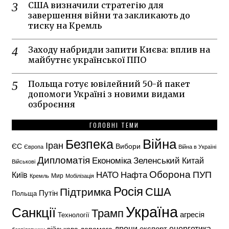
США визначили стратегію для
завершення війни та закликають до
тиску на Кремль
Заходу набридли запити Києва: вплив на
майбутнє української ППО
Польща готує ювілейний 50-й пакет
допомоги Україні з новими видами
озброєння
ГОЛОВНІ ТЕМИ
Безпека
Війна
Іран
ЄС
Вибори
Європа
Війна в Україні
Дипломатія
Економіка
Зеленський
Китай
Військові
Оборона
НАТО
ПУП
Нафта
Київ
Кремль
Мир
Мобілізація
Росія
США
Підтримка
Путін
Польща
Україна
Санкції
Трамп
агресія
Технології
енергетика
дрони
експорт
військова допомога