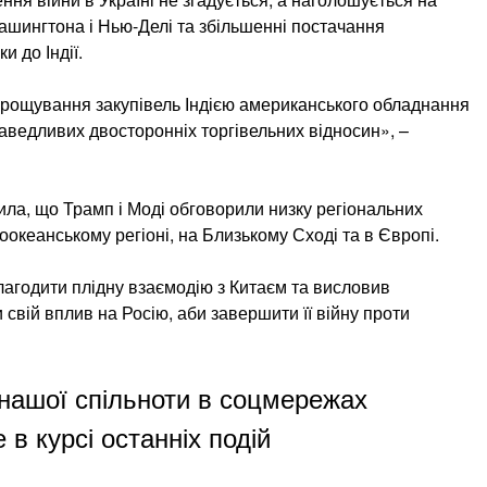
ашингтона і Нью-Делі та збільшенні постачання
и до Індії.
арощування закупівель Індією американського обладнання
аведливих двосторонніх торгівельних відносин», –
ла, що Трамп і Моді обговорили низку регіональних
оокеанському регіоні, на Близькому Сході та в Європі.
агодити плідну взаємодію з Китаєм та висловив
свій вплив на Росію, аби завершити її війну проти
нашої спільноти в соцмережах
 в курсі останніх подій