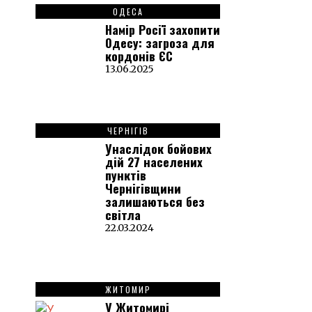
ОДЕСА
Намір Росії захопити
Одесу: загроза для
кордонів ЄС
13.06.2025
ЧЕРНІГІВ
Унаслідок бойових
дій 27 населених
пунктів
Чернігівщини
залишаються без
світла
22.03.2024
ЖИТОМИР
У Житомирі