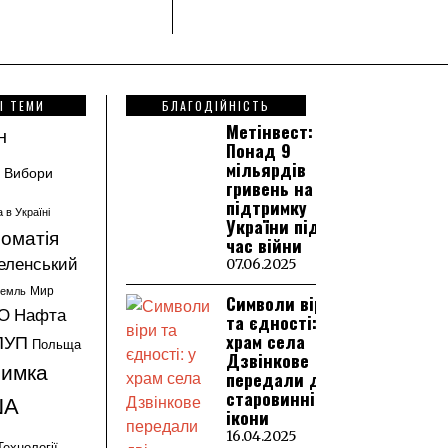
І ТЕМИ
БЛАГОДІЙНІСТЬ
Метінвест:
н
Понад 9
мільярдів
Вибори
гривень на
підтримку
а в Україні
України під
оматія
час війни
еленський
07.06.2025
ремль
Мир
Символи віри
О
Нафта
та єдності: у
храм села
ПУП
Польща
Дзвінкове
римка
передали дві
старовинні
ША
ікони
16.04.2025
Технології