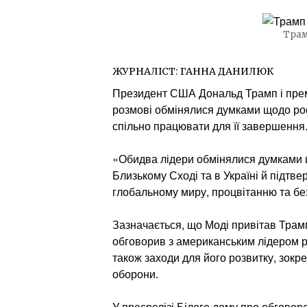
Трам
ЖУРНАЛІСТ:
ГАННА ДАНИЛЮК
Президент США Дональд Трамп і прем’
розмові обмінялися думками щодо росі
спільно працювати для її завершення
«Обидва лідери обмінялися думками 
Близькому Сході та в Україні й підт
глобальному миру, процвітанню та без
Зазначається, що Моді привітав Трам
обговорив з американським лідером рі
також заходи для його розвитку, зокре
оборони.
У пресрелізі Білого дому про обговоре