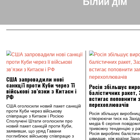
Білий дім
США запровадили нові
санкції проти Куби через її
Росія збільшує вир
військові зв’язки з Китаєм і
балістичних ракет, 
РФ
встигає поповнити 
перехоплювачів
США оголосили новий пакет санкцій
проти Куби через військову
Росія збільшує виробниц
співпрацю з Китаєм і Росією
створюючи тиск на Захід 
Сполучені Штати оголосили про
медіа 6 серпня повідом
новий пакет санкцій проти Куби,
тривожну тенденцію у рак
заявивши, що уряд Гавани
Росія виробляє балістичн
поглиблює військову співпрацю з
швидше, ніж країни Захо