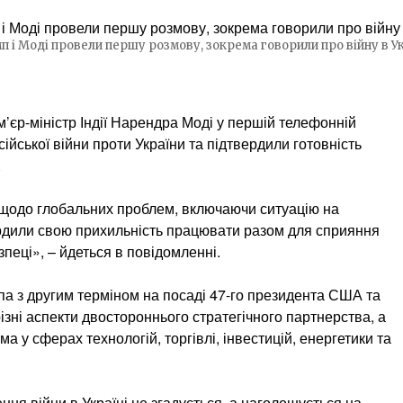
п і Моді провели першу розмову, зокрема говорили про війну в Ук
єр-міністр Індії Нарендра Моді у першій телефонній
йської війни проти України та підтвердили готовність
.
щодо глобальних проблем, включаючи ситуацію на
вердили свою прихильність працювати разом для сприяння
пеці», – йдеться в повідомленні.
па з другим терміном на посаді 47-го президента США та
зні аспекти двостороннього стратегічного партнерства, а
ма у сферах технологій, торгівлі, інвестицій, енергетики та
ння війни в Україні не згадується, а наголошується на