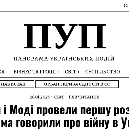
Сь
ПУП
ПАНОРАМА УКРАЇНСЬКИХ ПОДІЙ
КА
БІЗНЕС ТА ГРОШІ
СВІТ
СУСПІЛЬСТВО
– ПАКИСТАН
ОРБАН І КРИЗА ЄДНОСТІ В ЄС
28.01.2025
СВІТ
1 ХВ ЧИТАННЯ
 і Моді провели першу ро
ма говорили про війну в У