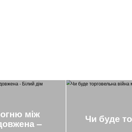
вогню між
Чи буде т
довжена –