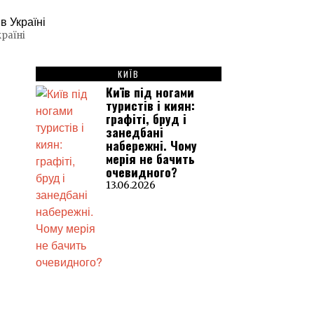
раїні
КИЇВ
Київ під ногами
туристів і киян:
графіті, бруд і
занедбані
набережні. Чому
мерія не бачить
очевидного?
13.06.2026