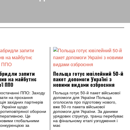
абридли запити
Польща готує ювілейний 50-й
лив на майбутнє
пакет допомоги Україні з
ої ППО
новими видами озброєння
постачанні ППО: Заходу
Польща готує 50-й пакет військової
вати на прохання
допомоги для України Польща
ція західних партнерів
оголосила про підготовку нового,
 України щодо
вже 50-го пакета військової
ротиповітряної оборони
допомоги для України. За даними
оперативною. Це
урядових структур, транш перебуває
 новими глобальними
на фінальному етапі узгодження і
конкуренцією за
має