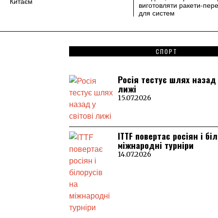
Китаєм
виготовляти ракети-пер
для систем
СПОРТ
Росія тестує шлях назад 
лижі
15.07.2026
ITTF повертає росіян і бі
міжнародні турніри
14.07.2026