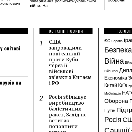
завершення російсько-української
ехоплювачі
війни. На
ОСТАННІ НОВИНИ
ГОЛОВН
Іра
ЄС
Європа
США
Безпека
у світові
запровадили
нові санкції
Війна
проти Куби
Війн
через її
Дипл
військові
Військові
Економіка
З
зв’язки з Китаєм
лорусів на
і РФ
Китай
Київ
К
НАТ
Мобілізація
Росія збільшує
Оборона
виробництво
Підт
балістичних
Путін
ракет, Захід не
Росія
С
встигає
поповнити
Санкції