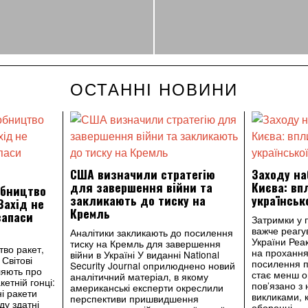
ОСТАННІ НОВИНИ
США визначили стратегію
Заходу н
для завершення війни та
Києва: вп
обництво
закликають до тиску на
українськ
Захід не
Кремль
запаси
Затримки у 
важче реагу
Аналітики закликають до посилення
України Реак
тиску на Кремль для завершення
тво ракет,
на прохання
війни в Україні У виданні National
Світові
посилення п
Security Journal оприлюднено новий
ляють про
стає менш 
аналітичний матеріал, в якому
етній гонці:
пов’язано з
американські експерти окреслили
і ракети
викликами, 
перспективи пришвидшення
ду здатні
оборонні