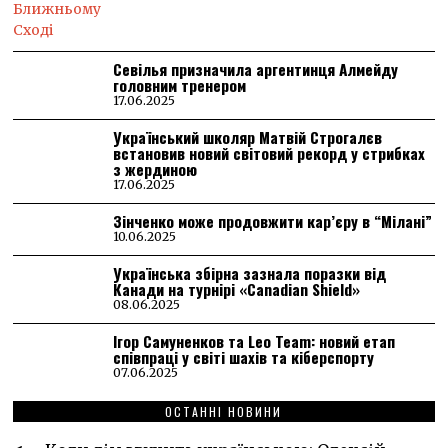
Севілья призначила аргентинця Алмейду
головним тренером
17.06.2025
Український школяр Матвій Строгалєв
встановив новий світовий рекорд у стрибках
з жердиною
17.06.2025
Зінченко може продовжити кар’єру в “Мілані”
10.06.2025
Українська збірна зазнала поразки від
Канади на турнірі «Canadian Shield»
08.06.2025
Ігор Самуненков та Leo Team: новий етап
співпраці у світі шахів та кіберспорту
07.06.2025
ОСТАННІ НОВИНИ