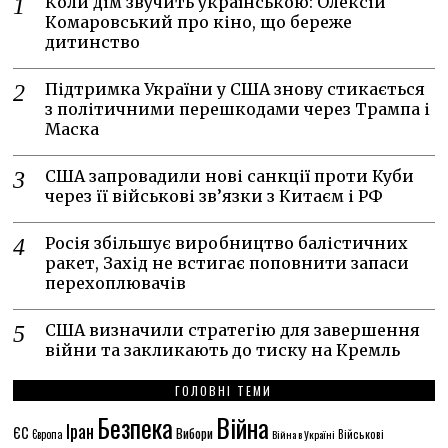
Коли дім звучить українською: Олексій
Комаровський про кіно, що береже
дитинство
Підтримка України у США знову стикається
з політичними перешкодами через Трампа і
Маска
США запровадили нові санкції проти Куби
через її військові зв’язки з Китаєм і РФ
Росія збільшує виробництво балістичних
ракет, Захід не встигає поповнити запаси
перехоплювачів
США визначили стратегію для завершення
війни та закликають до тиску на Кремль
ГОЛОВНІ ТЕМИ
Безпека
Війна
Іран
ЄС
Вибори
Європа
Війна в Україні
Військові