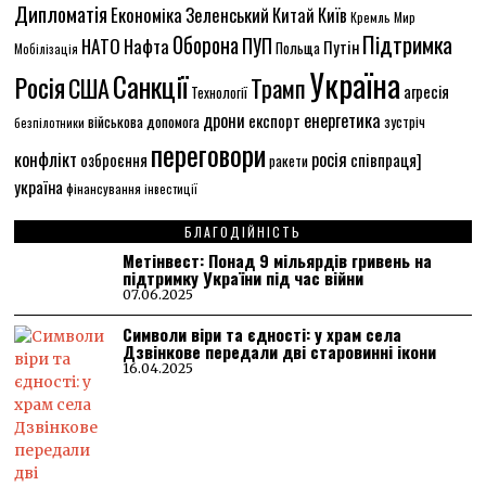
Дипломатія
Економіка
Зеленський
Китай
Київ
Кремль
Мир
Підтримка
Оборона
НАТО
ПУП
Нафта
Путін
Польща
Мобілізація
Україна
Санкції
Росія
США
Трамп
агресія
Технології
енергетика
дрони
експорт
військова допомога
зустріч
безпілотники
переговори
конфлікт
росія
співпраця]
озброєння
ракети
україна
фінансування
інвестиції
БЛАГОДІЙНІСТЬ
Метінвест: Понад 9 мільярдів гривень на
підтримку України під час війни
07.06.2025
Символи віри та єдності: у храм села
Дзвінкове передали дві старовинні ікони
16.04.2025