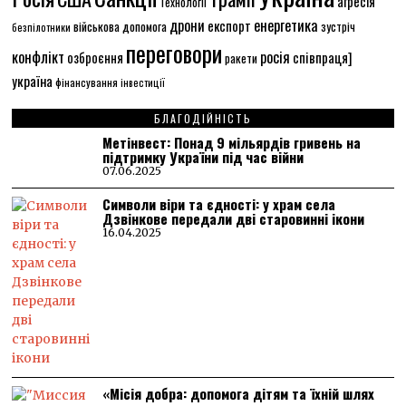
агресія
Технології
енергетика
дрони
експорт
військова допомога
зустріч
безпілотники
переговори
конфлікт
росія
співпраця]
озброєння
ракети
україна
фінансування
інвестиції
БЛАГОДІЙНІСТЬ
Метінвест: Понад 9 мільярдів гривень на
підтримку України під час війни
07.06.2025
Символи віри та єдності: у храм села
Дзвінкове передали дві старовинні ікони
16.04.2025
«Місія добра: допомога дітям та їхній шлях