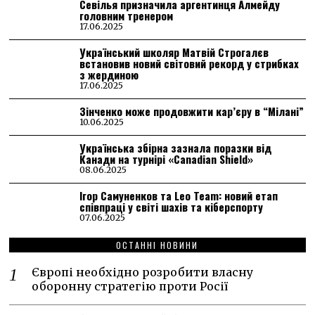
Севілья призначила аргентинця Алмейду
головним тренером
17.06.2025
Український школяр Матвій Строгалєв
встановив новий світовий рекорд у стрибках
з жердиною
17.06.2025
Зінченко може продовжити кар’єру в “Мілані”
10.06.2025
Українська збірна зазнала поразки від
Канади на турнірі «Canadian Shield»
08.06.2025
Ігор Самуненков та Leo Team: новий етап
співпраці у світі шахів та кіберспорту
07.06.2025
ОСТАННІ НОВИНИ
Європі необхідно розробити власну
оборонну стратегію проти Росії