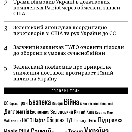
Трамп відмовив Україні в додаткових
комплексах Patriot через обмежені запаси
США
Зеленський анонсував координацію
переговорів зі США та рух України до ЄС
Залужний закликав НАТО оновити підходи
до оборони в умовах сучасної війни
Зеленський повідомив про трикратне
зниження поставок протиракет і їхній
вплив на Україну
ГОЛОВНІ ТЕМИ
Безпека
Війна
Іран
ЄС
Вибори
Європа
Війна в Україні
Військові
Дипломатія
Економіка
Зеленський
Китай
Київ
Кремль
Мир
Підтримка
Оборона
ПУП
НАТО
Нафта
Путін
Польща
Мобілізація
Україна
Санкції
Росія
США
Трамп