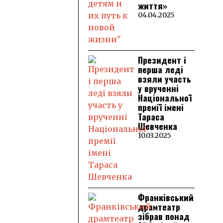
життя»
04.04.2025
Президент і
перша леді
взяли участь
у врученні
Національної
премії імені
Тараса
Шевченка
10.03.2025
Франківський
драмтеатр
зібрав понад