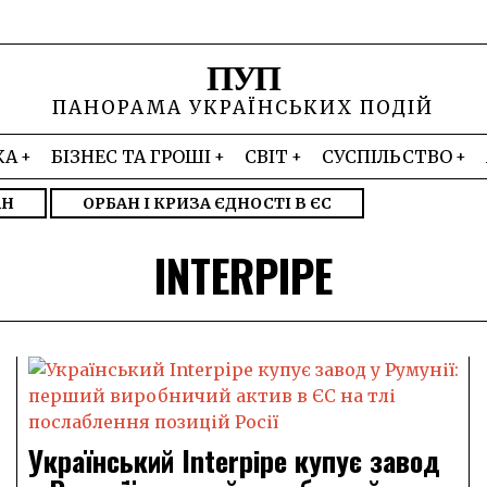
ПУП
ПАНОРАМА УКРАЇНСЬКИХ ПОДІЙ
КА
БІЗНЕС ТА ГРОШІ
СВІТ
СУСПІЛЬСТВО
АН
ОРБАН І КРИЗА ЄДНОСТІ В ЄС
INTERPIPE
Український Interpipe купує завод