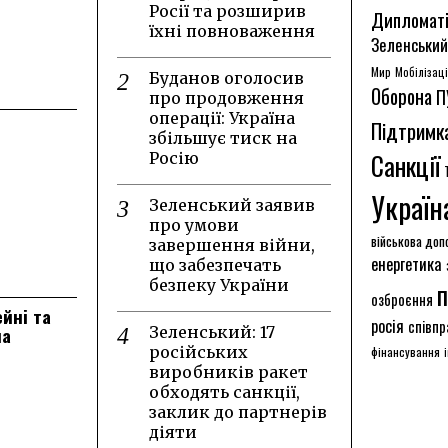
Росії та розширив
Дипломат
їхні повноваження
Зеленський
Мир
Мобілізац
Буданов оголосив
Оборона
П
про продовження
операції: Україна
Підтримк
збільшує тиск на
Санкції
Росію
Україн
Зеленський заявив
про умови
військова доп
завершення війни,
енергетика
що забезпечать
безпеку України
п
озброєння
ейні та
росія
співпр
на
Зеленський: 17
російських
фінансування
виробників ракет
обходять санкції,
заклик до партнерів
діяти