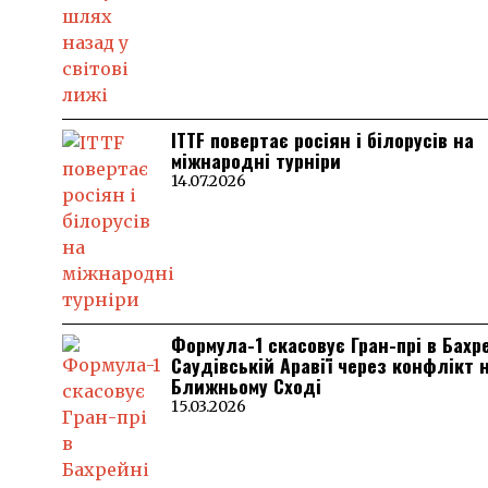
ITTF повертає росіян і білорусів на
міжнародні турніри
14.07.2026
Формула-1 скасовує Гран-прі в Бахр
Саудівській Аравії через конфлікт 
Ближньому Сході
15.03.2026