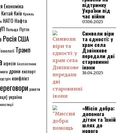
підтримку
ія
Економіка
України під
Китай
Київ
Кремль
час війни
НАТО
Нафта
ія
07.06.2025
УП
Путін
Польща
Символи віри
Росія
США
а
та єдності: у
храм села
Трамп
Дзвінкове
Технології
передали дві
а
старовинні
агресія
безпілотники
ікони
дрони
експорт
омога
16.04.2025
конфлікт
зустріч
ереговори
ракети
аця]
україна
інвестиції
«Місія добра:
допомога
дітям та їхній
шлях до
нового