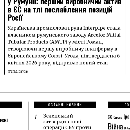
у Румунії: перший виробничий актив
в ЄС на тлі послаблення позицій
Росії
Українська промислова група Interpipe стала
власником румунського заводу Arcelor Mittal
0
Tubular Products (AMTP) у місті Роман,
створюючи першу виробничу платформу в
Європейському Союзі. Угода, підтверджена 6
квітня 2026 року, відкриває новий етап
07.04.2026
ОСТАННІ НОВИНИ
ГО
Іра
Зеленський
ЄС
Європа
лижі
затвердив нові
Війна
операції СБУ проти
Війн