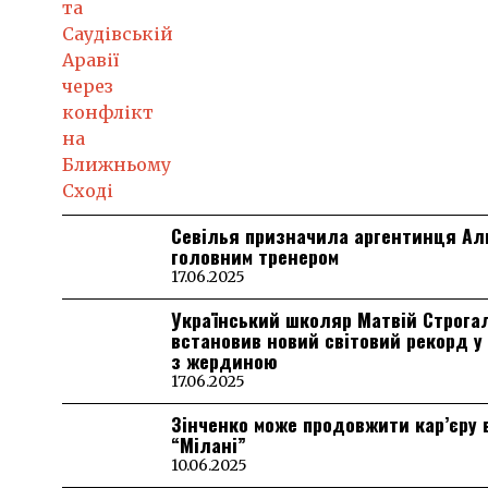
Севілья призначила аргентинця А
головним тренером
17.06.2025
Український школяр Матвій Строга
встановив новий світовий рекорд у
з жердиною
17.06.2025
Зінченко може продовжити кар’єру 
“Мілані”
10.06.2025