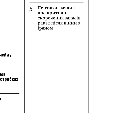
Пентагон заявив
про критичне
скорочення запасів
ракет після війни з
Іраном
лмейду
лєв
 стрибках
в