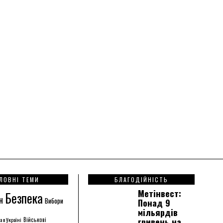
ЛОВНІ ТЕМИ
БЛАГОДІЙНІСТЬ
Метінвест:
Безпека
н
Вибори
Понад 9
мільярдів
гривень на
а в Україні
Військові