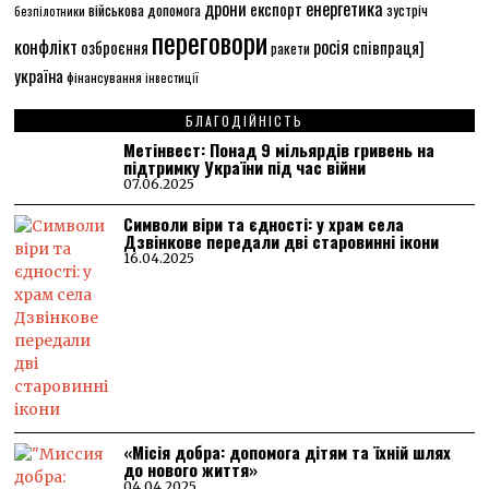
енергетика
дрони
експорт
військова допомога
зустріч
безпілотники
переговори
конфлікт
росія
співпраця]
озброєння
ракети
україна
фінансування
інвестиції
БЛАГОДІЙНІСТЬ
Метінвест: Понад 9 мільярдів гривень на
підтримку України під час війни
07.06.2025
Символи віри та єдності: у храм села
Дзвінкове передали дві старовинні ікони
16.04.2025
«Місія добра: допомога дітям та їхній шлях
до нового життя»
04.04.2025