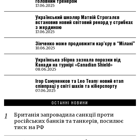
головним тренером
17.06.2025
Український школяр Матвій Строгалєв
встановив новий світовий рекорд у стрибках
з жердиною
17.06.2025
Зінченко може продовжити кар’єру в “Мілані”
10.06.2025
Українська збірна зазнала поразки від
Канади на турнірі «Canadian Shield»
08.06.2025
Ігор Самуненков та Leo Team: новий етап
співпраці у світі шахів та кіберспорту
07.06.2025
ОСТАННІ НОВИНИ
Британія запровадила санкції проти
російських банків та танкерів, посилює
тиск на РФ