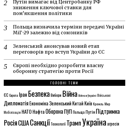
Путін вимагає від Центробанку РФ
зниження ключової ставки для
пом’якшення політики
Польща визначила терміни передачі Україні
МіГ-29 залежно від союзників
Зеленський анонсував новий етап
переговорів про вступ України до ЄС
Європі необхідно розробити власну
оборонну стратегію проти Росії
ГОЛОВНІ ТЕМИ
Безпека
Війна
Іран
ЄС
Вибори
Європа
Війна в Україні
Військові
Дипломатія
Економіка
Зеленський
Китай
Київ
Кремль
Мир
Підтримка
Оборона
ПУП
НАТО
Нафта
Путін
Польща
Мобілізація
Україна
Санкції
Росія
США
Трамп
агресія
Технології