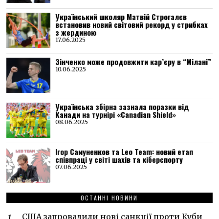
Український школяр Матвій Строгалєв
встановив новий світовий рекорд у стрибках
з жердиною
17.06.2025
Зінченко може продовжити кар’єру в “Мілані”
10.06.2025
Українська збірна зазнала поразки від
Канади на турнірі «Canadian Shield»
08.06.2025
Ігор Самуненков та Leo Team: новий етап
співпраці у світі шахів та кіберспорту
07.06.2025
ОСТАННІ НОВИНИ
США запровадили нові санкції проти Куби