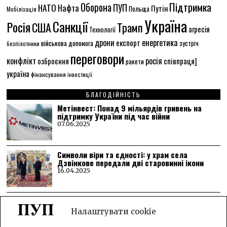
Підтримка
Оборона
НАТО
ПУП
Нафта
Путін
Польща
Мобілізація
Україна
Санкції
Росія
США
Трамп
агресія
Технології
енергетика
дрони
експорт
військова допомога
зустріч
безпілотники
переговори
конфлікт
росія
співпраця]
озброєння
ракети
україна
фінансування
інвестиції
БЛАГОДІЙНІСТЬ
Метінвест: Понад 9 мільярдів гривень на
підтримку України під час війни
07.06.2025
Символи віри та єдності: у храм села
Дзвінкове передали дві старовинні ікони
16.04.2025
«Місія добра: допомога дітям та їхній шлях
до нового життя»
Налаштувати cookie
04.04.2025