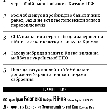
через її військові зв’язки з Китаєм і РФ
Росія збільшує виробництво балістичних
ракет, Захід не встигає поповнити запаси
перехоплювачів
США визначили стратегію для завершення
війни та закликають до тиску на Кремль
Заходу набридли запити Києва: вплив на
майбутнє української ППО
Польща готує ювілейний 50-й пакет
допомоги Україні з новими видами
озброєння
ГОЛОВНІ ТЕМИ
Безпека
Війна
Іран
ЄС
Вибори
Європа
Війна в Україні
Військові
Дипломатія
Економіка
Зеленський
Китай
Київ
Кремль
Мир