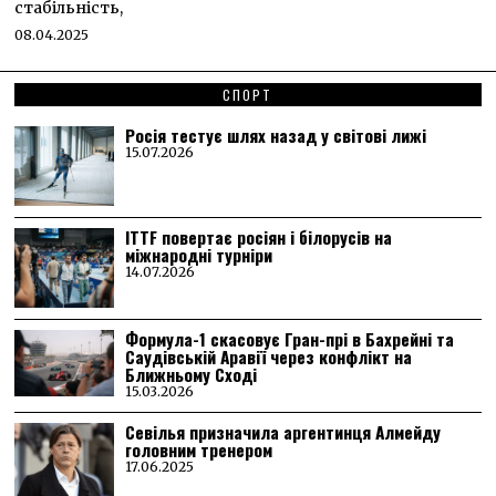
стабільність,
08.04.2025
СПОРТ
Росія тестує шлях назад у світові лижі
15.07.2026
ITTF повертає росіян і білорусів на
міжнародні турніри
14.07.2026
Формула-1 скасовує Гран-прі в Бахрейні та
Саудівській Аравії через конфлікт на
Ближньому Сході
15.03.2026
Севілья призначила аргентинця Алмейду
головним тренером
17.06.2025