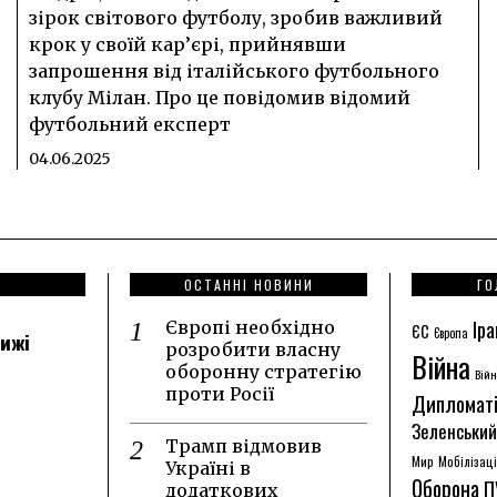
зірок світового футболу, зробив важливий
крок у своїй кар’єрі, прийнявши
запрошення від італійського футбольного
клубу Мілан. Про це повідомив відомий
футбольний експерт
04.06.2025
ОСТАННІ НОВИНИ
ГО
Іра
Європі необхідно
ЄС
Європа
лижі
розробити власну
Війна
оборонну стратегію
Війн
проти Росії
Дипломат
Зеленський
Трамп відмовив
Мир
Мобілізац
Україні в
Оборона
П
додаткових