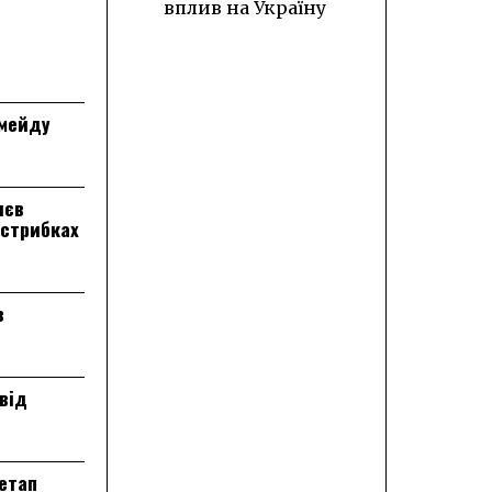
вплив на Україну
лмейду
лєв
 стрибках
в
від
 етап