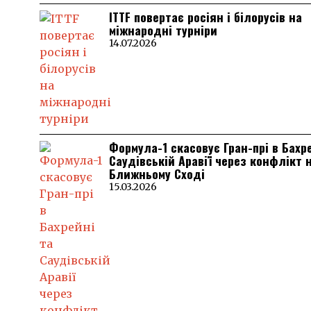
ITTF повертає росіян і білорусів на
міжнародні турніри
14.07.2026
Формула-1 скасовує Гран-прі в Бахр
Саудівській Аравії через конфлікт 
Ближньому Сході
15.03.2026