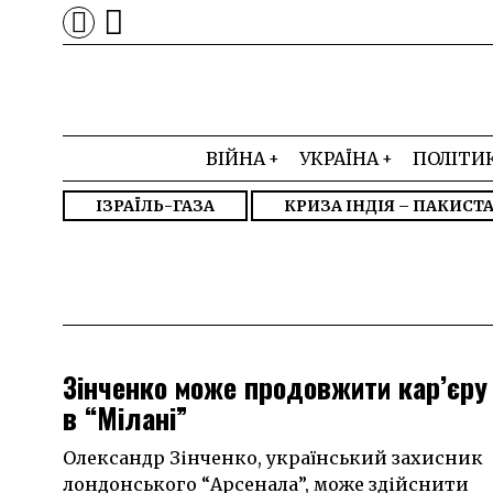
ВІЙНА
УКРАЇНА
ПОЛІТИ
ІЗРАЇЛЬ-ГАЗА
КРИЗА ІНДІЯ – ПАКИСТ
Зінченко може продовжити кар’єру
в “Мілані”
Олександр Зінченко, український захисник
лондонського “Арсенала”, може здійснити