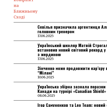
Севілья призначила аргентинця А
головним тренером
17.06.2025
Український школяр Матвій Строга
встановив новий світовий рекорд у
з жердиною
17.06.2025
Зінченко може продовжити кар’єру 
“Мілані”
10.06.2025
Українська збірна зазнала поразки 
Канади на турнірі «Canadian Shield»
08.06.2025
Ігор Самуненков та Leo Team: новий