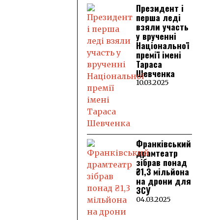
Президент і
перша леді
взяли участь
у врученні
Національної
премії імені
Тараса
Шевченка
10.03.2025
Франківський
драмтеатр
зібрав понад
₴1,3 мільйона
на дрони для
ЗСУ
04.03.2025