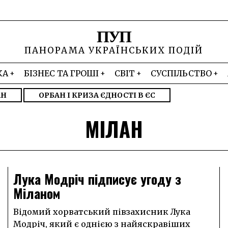
ПУП
ПАНОРАМА УКРАЇНСЬКИХ ПОДІЙ
КА
БІЗНЕС ТА ГРОШІ
СВІТ
СУСПІЛЬСТВО
АН
ОРБАН І КРИЗА ЄДНОСТІ В ЄС
МІЛАН
Лука Модріч підписує угоду з
Міланом
Відомий хорватський півзахисник Лука
Модріч, який є однією з найяскравіших