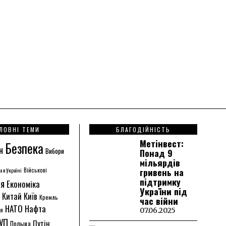
ЛОВНІ ТЕМИ
БЛАГОДІЙНІСТЬ
Метінвест:
Безпека
н
Вибори
Понад 9
мільярдів
гривень на
а в Україні
Військові
підтримку
ія
Економіка
України під
Китай
Київ
Кремль
час війни
НАТО
Нафта
ія
07.06.2025
УП
Путін
Польща