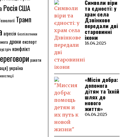
Символи віри
Росія
США
а
та єдності: у
храм села
Трамп
Дзвінкове
Технології
передали дві
а
старовинні
агресія
безпілотники
ікони
дрони
експорт
омога
16.04.2025
конфлікт
зустріч
ереговори
ракети
аця]
україна
інвестиції
«Місія добра:
допомога
дітям та їхній
шлях до
нового
життя»
04.04.2025