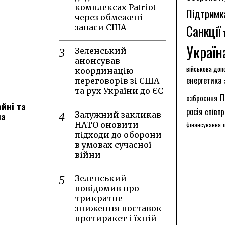
комплексах Patriot
Підтримк
через обмежені
Санкції
запаси США
Україн
Зеленський
анонсував
військова доп
координацію
енергетика
переговорів зі США
та рух України до ЄС
п
озброєння
ейні та
росія
співпр
на
Залужний закликав
НАТО оновити
фінансування
підходи до оборони
в умовах сучасної
війни
Зеленський
повідомив про
трикратне
зниження поставок
протиракет і їхній