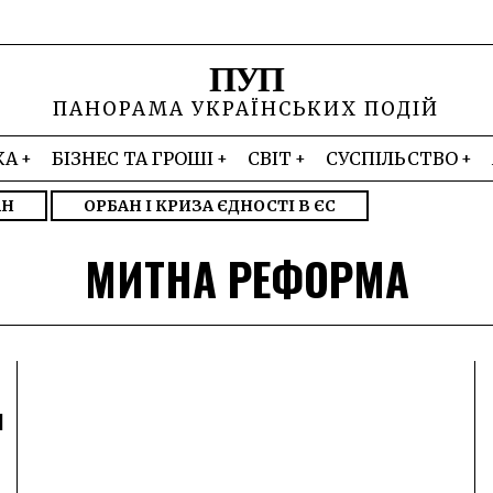
ПУП
ПАНОРАМА УКРАЇНСЬКИХ ПОДІЙ
КА
БІЗНЕС ТА ГРОШІ
СВІТ
СУСПІЛЬСТВО
АН
ОРБАН І КРИЗА ЄДНОСТІ В ЄС
МИТНА РЕФОРМА
я