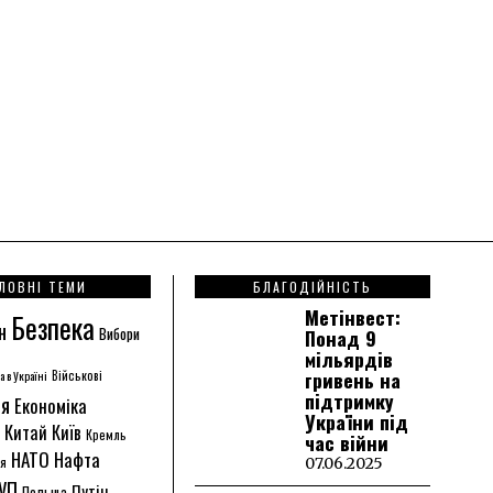
ЛОВНІ ТЕМИ
БЛАГОДІЙНІСТЬ
Метінвест:
Безпека
н
Вибори
Понад 9
мільярдів
гривень на
а в Україні
Військові
підтримку
ія
Економіка
України під
Китай
Київ
Кремль
час війни
НАТО
Нафта
ія
07.06.2025
УП
Путін
Польща