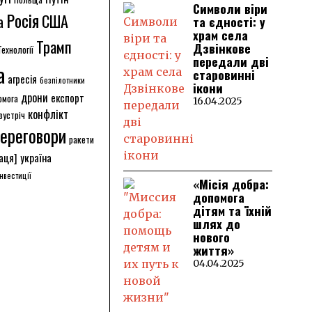
Символи віри
Росія
США
а
та єдності: у
храм села
Трамп
Дзвінкове
Технології
передали дві
а
старовинні
агресія
безпілотники
ікони
дрони
експорт
омога
16.04.2025
конфлікт
зустріч
ереговори
ракети
аця]
україна
інвестиції
«Місія добра:
допомога
дітям та їхній
шлях до
нового
життя»
04.04.2025