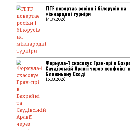
ITTF повертає росіян і білорусів на
міжнародні турніри
14.07.2026
Формула-1 скасовує Гран-прі в Бахр
Саудівській Аравії через конфлікт 
Ближньому Сході
15.03.2026