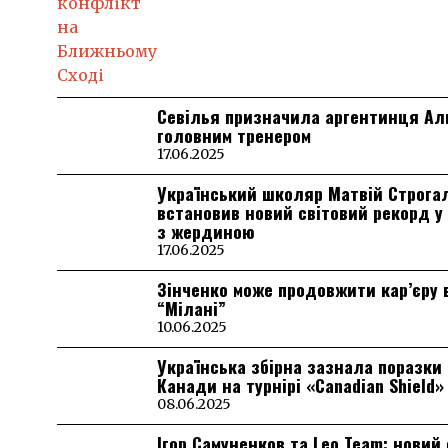
Севілья призначила аргентинця А
головним тренером
17.06.2025
Український школяр Матвій Строга
встановив новий світовий рекорд у
з жердиною
17.06.2025
Зінченко може продовжити кар’єру 
“Мілані”
10.06.2025
Українська збірна зазнала поразки 
Канади на турнірі «Canadian Shield»
08.06.2025
Ігор Самуненков та Leo Team: новий