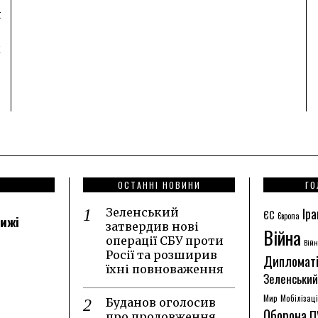
я
д
ОСТАННІ НОВИНИ
ГО
Іра
Зеленський
ЄС
Європа
лижі
затвердив нові
Війна
операції СБУ проти
Війн
Росії та розширив
Дипломат
їхні повноваження
Зеленський
Мир
Мобілізац
Буданов оголосив
Оборона
П
про продовження