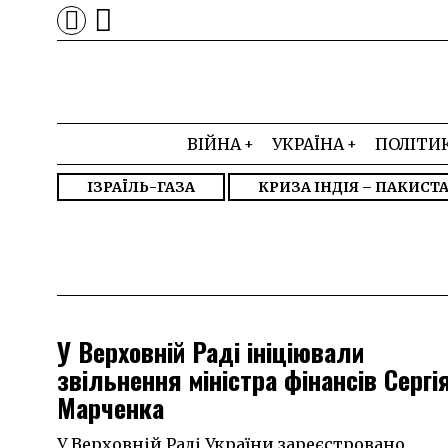
ВІЙНА
УКРАЇНА
ПОЛІТИ
ІЗРАЇЛЬ-ГАЗА
КРИЗА ІНДІЯ – ПАКИСТ
У Верховній Раді ініціювали
звільнення міністра фінансів Сергі
Марченка
У Верховній Раді України зареєстровано