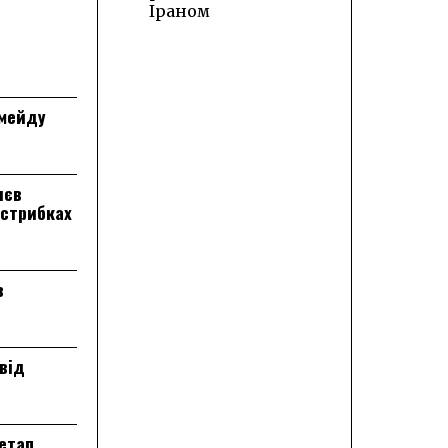
Іраном
лмейду
лєв
 стрибках
в
від
 етап