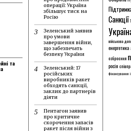
операції: Україна
Підтримк
збільшує тиск на
Санкції
Росію
Україн
Зеленський заявив
про умови
військова доп
завершення війни,
енергетика
що забезпечать
безпеку України
п
озброєння
ейні та
росія
співпр
на
Зеленський: 17
російських
фінансування
виробників ракет
обходять санкції,
заклик до партнерів
діяти
Пентагон заявив
про критичне
скорочення запасів
ракет після війни з