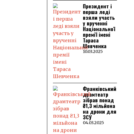
Президент і
перша леді
взяли участь
у врученні
Національної
премії імені
Тараса
Шевченка
10.03.2025
Франківський
драмтеатр
зібрав понад
₴1,3 мільйона
на дрони для
ЗСУ
04.03.2025