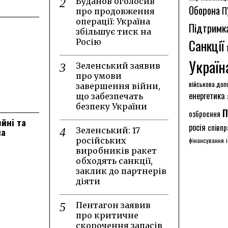
Буданов оголосив
Оборона
П
про продовження
операції: Україна
Підтримк
збільшує тиск на
Санкції
Росію
Україн
Зеленський заявив
про умови
військова доп
завершення війни,
енергетика
що забезпечать
безпеку України
п
озброєння
ейні та
росія
співпр
на
Зеленський: 17
російських
фінансування
виробників ракет
обходять санкції,
заклик до партнерів
діяти
Пентагон заявив
про критичне
скорочення запасів