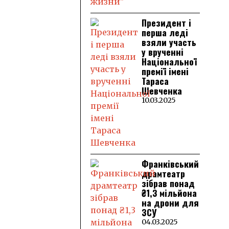
Президент і
перша леді
взяли участь
у врученні
Національної
премії імені
Тараса
Шевченка
10.03.2025
Франківський
драмтеатр
зібрав понад
₴1,3 мільйона
на дрони для
ЗСУ
04.03.2025