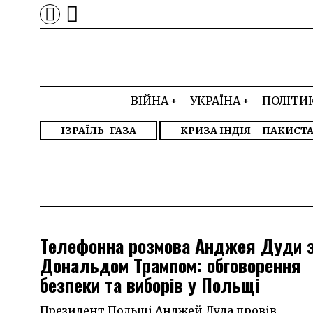
ВІЙНА
УКРАЇНА
ПОЛІТИ
ІЗРАЇЛЬ-ГАЗА
КРИЗА ІНДІЯ – ПАКИСТ
Телефонна розмова Анджея Дуди 
Дональдом Трампом: обговорення
безпеки та виборів у Польщі
Президент Польщі Анджей Дуда провів