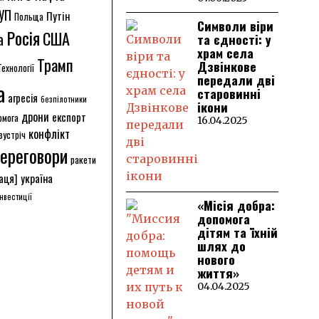
УП
Путін
Польща
Символи віри
Росія
США
а
та єдності: у
храм села
Трамп
Дзвінкове
Технології
передали дві
а
старовинні
агресія
безпілотники
ікони
дрони
експорт
омога
16.04.2025
конфлікт
зустріч
ереговори
ракети
аця]
україна
інвестиції
«Місія добра:
допомога
дітям та їхній
шлях до
нового
життя»
04.04.2025