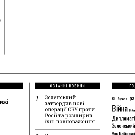
в
ОСТАННІ НОВИНИ
ГО
Іра
Зеленський
ЄС
Європа
лижі
затвердив нові
Війна
операції СБУ проти
Війн
Росії та розширив
Дипломат
їхні повноваження
Зеленський
Мир
Мобілізац