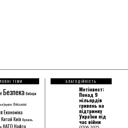
ЛОВНІ ТЕМИ
БЛАГОДІЙНІСТЬ
Метінвест:
Безпека
н
Вибори
Понад 9
мільярдів
гривень на
а в Україні
Військові
підтримку
ія
Економіка
України під
Китай
Київ
Кремль
час війни
НАТО
Нафта
ія
07.06.2025