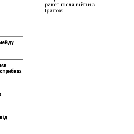
ракет після війни з
Іраном
лмейду
лєв
 стрибках
в
від