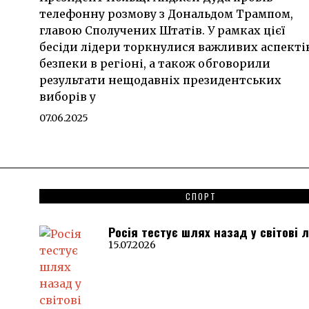
телефонну розмову з Дональдом Трампом,
главою Сполучених Штатів. У рамках цієї
бесіди лідери торкнулися важливих аспекті
безпеки в регіоні, а також обговорили
результати нещодавніх президентських
виборів у
07.06.2025
СПОРТ
Росія тестує шлях назад у світові 
15.07.2026