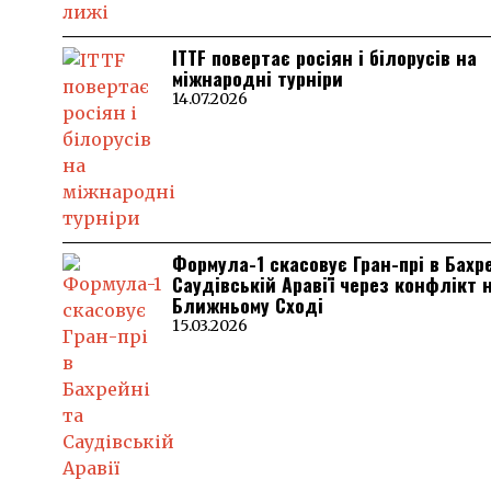
ITTF повертає росіян і білорусів на
міжнародні турніри
14.07.2026
Формула-1 скасовує Гран-прі в Бахр
Саудівській Аравії через конфлікт 
Ближньому Сході
15.03.2026