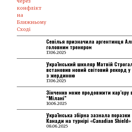
Севілья призначила аргентинця А
головним тренером
17.06.2025
Український школяр Матвій Строга
встановив новий світовий рекорд у
з жердиною
17.06.2025
Зінченко може продовжити кар’єру 
“Мілані”
10.06.2025
Українська збірна зазнала поразки 
Канади на турнірі «Canadian Shield»
08.06.2025