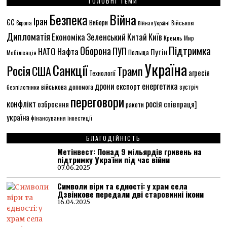
ГОЛОВНІ ТЕМИ
Безпека
Війна
Іран
ЄС
Вибори
Європа
Війна в Україні
Військові
Дипломатія
Економіка
Зеленський
Китай
Київ
Кремль
Мир
Підтримка
Оборона
ПУП
НАТО
Нафта
Путін
Польща
Мобілізація
Україна
Санкції
Росія
США
Трамп
агресія
Технології
енергетика
дрони
експорт
військова допомога
зустріч
безпілотники
переговори
конфлікт
росія
співпраця]
озброєння
ракети
україна
фінансування
інвестиції
БЛАГОДІЙНІСТЬ
Метінвест: Понад 9 мільярдів гривень на
підтримку України під час війни
07.06.2025
Символи віри та єдності: у храм села
Дзвінкове передали дві старовинні ікони
16.04.2025