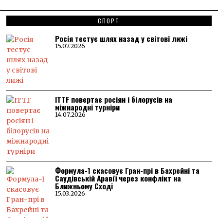
СПОРТ
Росія тестує шлях назад у світові лижі
15.07.2026
ITTF повертає росіян і білорусів на
міжнародні турніри
14.07.2026
Формула-1 скасовує Гран-прі в Бахрейні та
Саудівській Аравії через конфлікт на
Ближньому Сході
15.03.2026