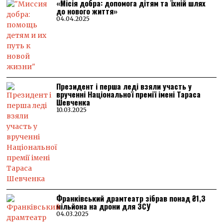
«Місія добра: допомога дітям та їхній шлях
до нового життя»
04.04.2025
Президент і перша леді взяли участь у
врученні Національної премії імені Тараса
Шевченка
10.03.2025
Франківський драмтеатр зібрав понад ₴1,3
мільйона на дрони для ЗСУ
04.03.2025