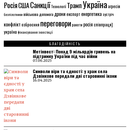
Україна
Санкції
Росія
США
Трамп
агресія
Технології
енергетика
дрони
експорт
військова допомога
зустріч
безпілотники
переговори
конфлікт
росія
співпраця]
озброєння
ракети
україна
фінансування
інвестиції
БЛАГОДІЙНІСТЬ
Метінвест: Понад 9 мільярдів гривень на
підтримку України під час війни
07.06.2025
Символи віри та єдності: у храм села
Дзвінкове передали дві старовинні ікони
16.04.2025