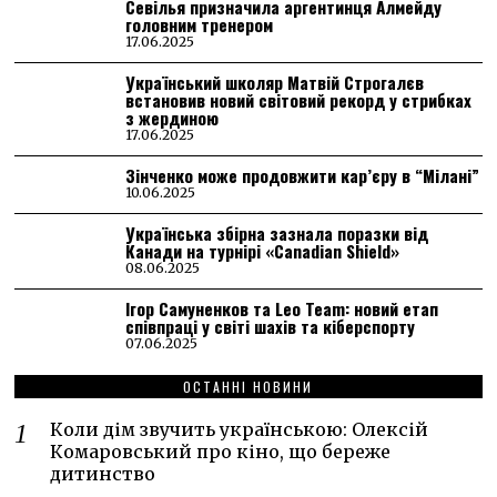
Севілья призначила аргентинця Алмейду
головним тренером
17.06.2025
Український школяр Матвій Строгалєв
встановив новий світовий рекорд у стрибках
з жердиною
17.06.2025
Зінченко може продовжити кар’єру в “Мілані”
10.06.2025
Українська збірна зазнала поразки від
Канади на турнірі «Canadian Shield»
08.06.2025
Ігор Самуненков та Leo Team: новий етап
співпраці у світі шахів та кіберспорту
07.06.2025
ОСТАННІ НОВИНИ
Коли дім звучить українською: Олексій
Комаровський про кіно, що береже
дитинство