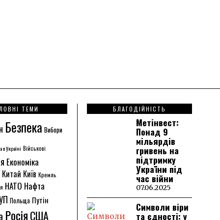
ЛОВНІ ТЕМИ
БЛАГОДІЙНІСТЬ
Метінвест:
Безпека
н
Вибори
Понад 9
мільярдів
гривень на
а в Україні
Військові
підтримку
ія
Економіка
України під
Китай
Київ
Кремль
час війни
НАТО
Нафта
ія
07.06.2025
УП
Путін
Польща
Символи віри
Росія
США
а
та єдності: у