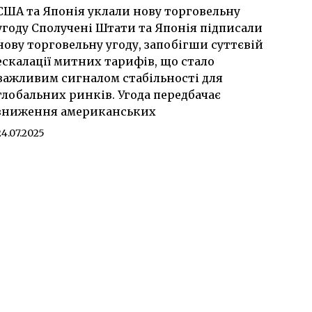
США та Японія уклали нову торговельну
угоду Сполучені Штати та Японія підписали
нову торговельну угоду, запобігши суттєвій
ескалації митних тарифів, що стало
важливим сигналом стабільності для
глобальних ринків. Угода передбачає
зниження американських
24.07.2025