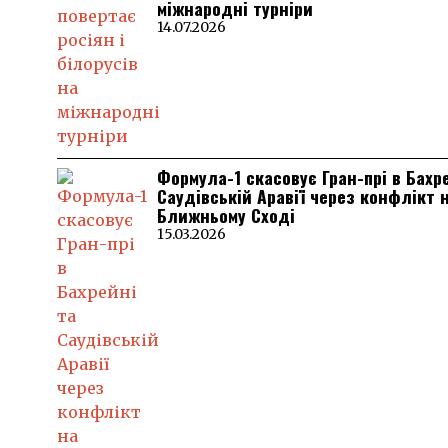
міжнародні турніри
14.07.2026
Формула-1 скасовує Гран-прі в Бахр
Саудівській Аравії через конфлікт 
Ближньому Сході
15.03.2026