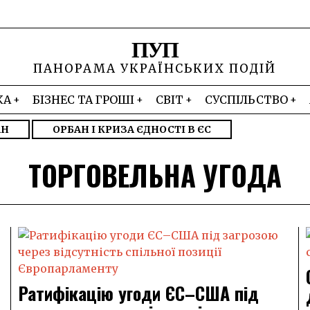
ПУП
ПАНОРАМА УКРАЇНСЬКИХ ПОДІЙ
КА
БІЗНЕС ТА ГРОШІ
СВІТ
СУСПІЛЬСТВО
АН
ОРБАН І КРИЗА ЄДНОСТІ В ЄС
ТОРГОВЕЛЬНА УГОДА
Ратифікацію угоди ЄС–США під