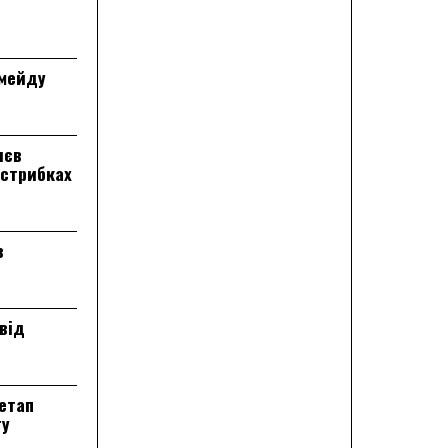
лмейду
лєв
 стрибках
в
від
 етап
ту