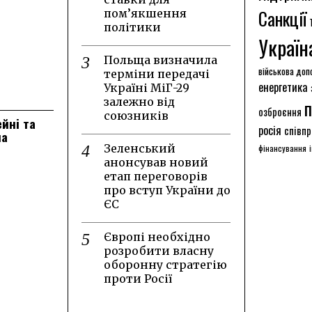
Санкції
пом’якшення
політики
Україн
Польща визначила
військова доп
терміни передачі
енергетика
Україні МіГ-29
залежно від
п
озброєння
союзників
ейні та
росія
співпр
на
Зеленський
фінансування
анонсував новий
етап переговорів
про вступ України до
ЄС
Європі необхідно
розробити власну
оборонну стратегію
проти Росії