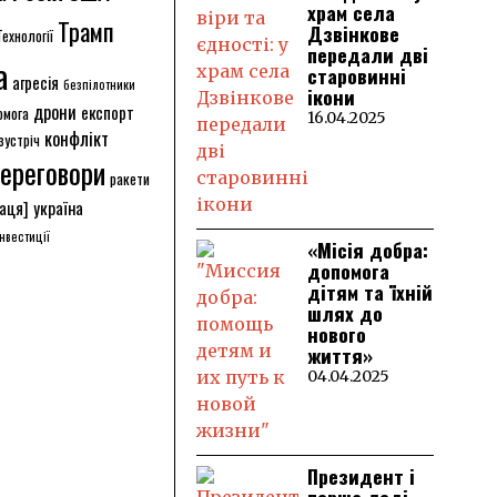
храм села
Трамп
Дзвінкове
Технології
передали дві
а
старовинні
агресія
безпілотники
ікони
дрони
експорт
омога
16.04.2025
конфлікт
зустріч
ереговори
ракети
аця]
україна
інвестиції
«Місія добра:
допомога
дітям та їхній
шлях до
нового
життя»
04.04.2025
Президент і