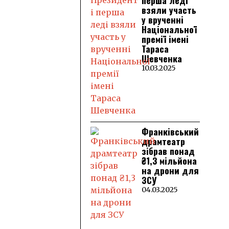
перша леді
взяли участь
у врученні
Національної
премії імені
Тараса
Шевченка
10.03.2025
Франківський
драмтеатр
зібрав понад
₴1,3 мільйона
на дрони для
ЗСУ
04.03.2025