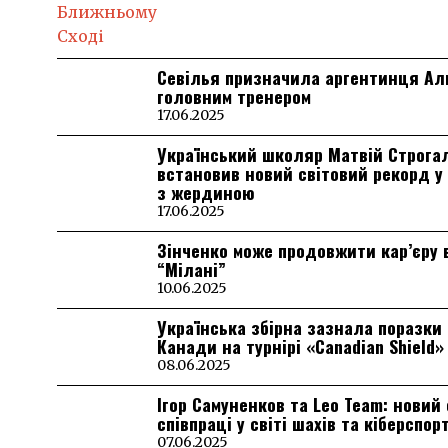
Севілья призначила аргентинця А
головним тренером
17.06.2025
Український школяр Матвій Строга
встановив новий світовий рекорд у
з жердиною
17.06.2025
Зінченко може продовжити кар’єру 
“Мілані”
10.06.2025
Українська збірна зазнала поразки 
Канади на турнірі «Canadian Shield»
08.06.2025
Ігор Самуненков та Leo Team: новий
співпраці у світі шахів та кіберспор
07.06.2025