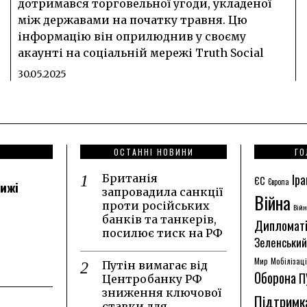
дотримався торговельної угоди, укладеної
між державами на початку травня. Цю
інформацію він оприлюднив у своєму
акаунті на соціальній мережі Truth Social
30.05.2025
ОСТАННІ НОВИНИ
ГО
Іра
Британія
ЄС
Європа
лижі
запровадила санкції
Війна
проти російських
Війн
банків та танкерів,
Дипломат
посилює тиск на РФ
Зеленський
Мир
Мобілізац
Путін вимагає від
Оборона
П
Центробанку РФ
зниження ключової
Підтримк
ставки для