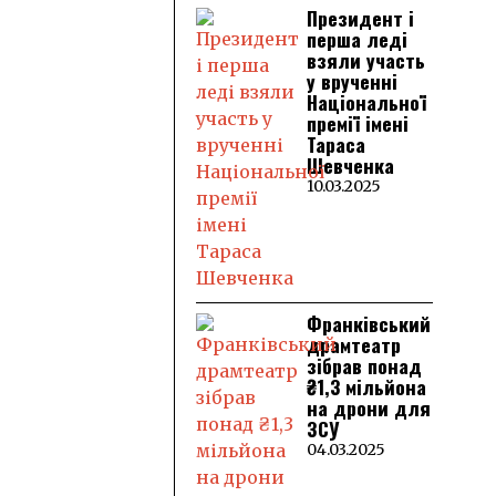
Президент і
перша леді
взяли участь
у врученні
Національної
премії імені
Тараса
Шевченка
10.03.2025
Франківський
драмтеатр
зібрав понад
₴1,3 мільйона
на дрони для
ЗСУ
04.03.2025