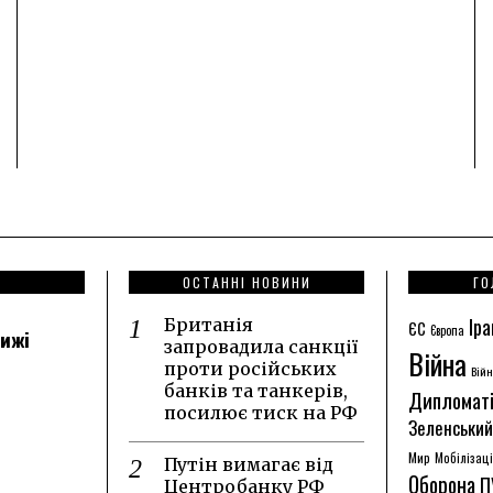
ОСТАННІ НОВИНИ
ГО
Іра
Британія
ЄС
Європа
лижі
запровадила санкції
Війна
проти російських
Війн
банків та танкерів,
Дипломат
посилює тиск на РФ
Зеленський
Мир
Мобілізац
Путін вимагає від
Оборона
П
Центробанку РФ