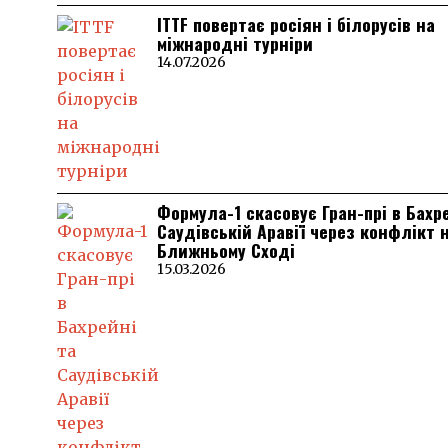
ITTF повертає росіян і білорусів на
міжнародні турніри
14.07.2026
Формула-1 скасовує Гран-прі в Бахр
Саудівській Аравії через конфлікт 
Ближньому Сході
15.03.2026