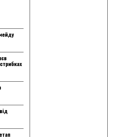
лмейду
лєв
 стрибках
в
від
 етап