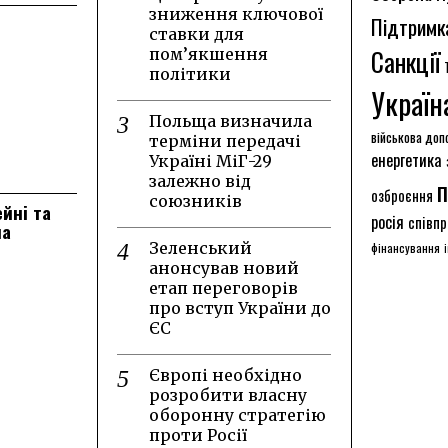
зниження ключової
Підтримк
ставки для
Санкції
пом’якшення
політики
Україн
Польща визначила
військова доп
терміни передачі
енергетика
Україні МіГ-29
залежно від
п
озброєння
союзників
ейні та
росія
співпр
на
Зеленський
фінансування
анонсував новий
етап переговорів
про вступ України до
ЄС
Європі необхідно
розробити власну
оборонну стратегію
проти Росії