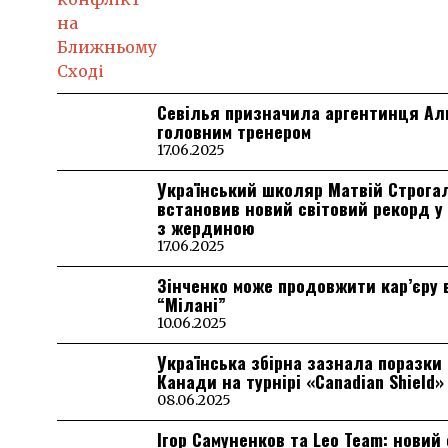
Севілья призначила аргентинця А
головним тренером
17.06.2025
Український школяр Матвій Строга
встановив новий світовий рекорд у
з жердиною
17.06.2025
Зінченко може продовжити кар’єру 
“Мілані”
10.06.2025
Українська збірна зазнала поразки 
Канади на турнірі «Canadian Shield»
08.06.2025
Ігор Самуненков та Leo Team: новий