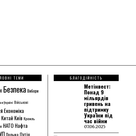
ЛОВНІ ТЕМИ
БЛАГОДІЙНІСТЬ
Метінвест:
Безпека
н
Вибори
Понад 9
мільярдів
гривень на
а в Україні
Військові
підтримку
ія
Економіка
України під
Китай
Київ
Кремль
час війни
НАТО
Нафта
ія
07.06.2025
УП
Путін
Польща