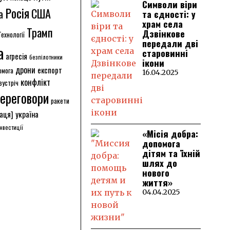
Символи віри
Росія
США
а
та єдності: у
храм села
Трамп
Дзвінкове
Технології
передали дві
а
старовинні
агресія
безпілотники
ікони
дрони
експорт
омога
16.04.2025
конфлікт
зустріч
ереговори
ракети
аця]
україна
інвестиції
«Місія добра:
допомога
дітям та їхній
шлях до
нового
життя»
04.04.2025