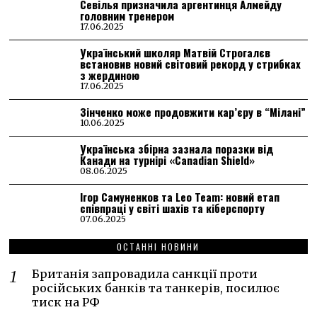
Севілья призначила аргентинця Алмейду
головним тренером
17.06.2025
Український школяр Матвій Строгалєв
встановив новий світовий рекорд у стрибках
з жердиною
17.06.2025
Зінченко може продовжити кар’єру в “Мілані”
10.06.2025
Українська збірна зазнала поразки від
Канади на турнірі «Canadian Shield»
08.06.2025
Ігор Самуненков та Leo Team: новий етап
співпраці у світі шахів та кіберспорту
07.06.2025
ОСТАННІ НОВИНИ
Британія запровадила санкції проти
російських банків та танкерів, посилює
тиск на РФ