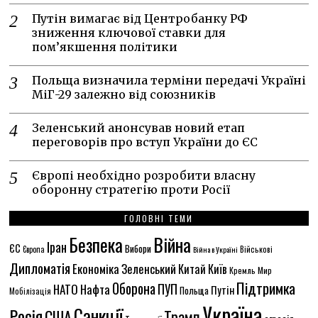
Путін вимагає від Центробанку РФ
зниження ключової ставки для
пом’якшення політики
Польща визначила терміни передачі Україні
МіГ-29 залежно від союзників
Зеленський анонсував новий етап
переговорів про вступ України до ЄС
Європі необхідно розробити власну
оборонну стратегію проти Росії
ГОЛОВНІ ТЕМИ
Безпека
Війна
Іран
ЄС
Вибори
Європа
Війна в Україні
Військові
Дипломатія
Економіка
Зеленський
Китай
Київ
Кремль
Мир
Підтримка
Оборона
ПУП
НАТО
Нафта
Путін
Польща
Мобілізація
Україна
Санкції
Росія
США
Трамп