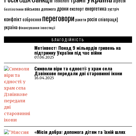
агресія
Технології
енергетика
дрони
експорт
військова допомога
зустріч
безпілотники
переговори
конфлікт
росія
співпраця]
озброєння
ракети
україна
фінансування
інвестиції
БЛАГОДІЙНІСТЬ
Метінвест: Понад 9 мільярдів гривень на
підтримку України під час війни
07.06.2025
Символи віри та єдності: у храм села
Дзвінкове передали дві старовинні ікони
16.04.2025
«Місія добра: допомога дітям та їхній шлях