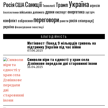
Україна
Санкції
Росія
США
Трамп
агресія
Технології
енергетика
дрони
експорт
військова допомога
зустріч
безпілотники
переговори
конфлікт
росія
співпраця]
озброєння
ракети
україна
фінансування
інвестиції
БЛАГОДІЙНІСТЬ
Метінвест: Понад 9 мільярдів гривень на
підтримку України під час війни
07.06.2025
Символи віри та єдності: у храм села
Дзвінкове передали дві старовинні ікони
16.04.2025