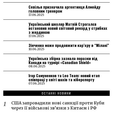
Севілья призначила аргентинця Алмейду
головним тренером
17.06.2025
Український школяр Матвій Строгалєв
встановив новий світовий рекорд у стрибках
з жердиною
17.06.2025
Зінченко може продовжити кар’єру в “Мілані”
10.06.2025
Українська збірна зазнала поразки від
Канади на турнірі «Canadian Shield»
08.06.2025
Ігор Самуненков та Leo Team: новий етап
співпраці у світі шахів та кіберспорту
07.06.2025
ОСТАННІ НОВИНИ
США запровадили нові санкції проти Куби
через її військові зв’язки з Китаєм і РФ