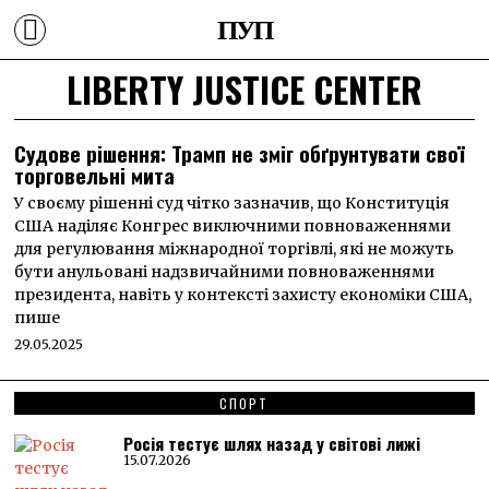
ПУП
LIBERTY JUSTICE CENTER
Судове рішення: Трамп не зміг обґрунтувати свої
торговельні мита
У своєму рішенні суд чітко зазначив, що Конституція
США наділяє Конгрес виключними повноваженнями
для регулювання міжнародної торгівлі, які не можуть
бути анульовані надзвичайними повноваженнями
президента, навіть у контексті захисту економіки США,
пише
29.05.2025
СПОРТ
Росія тестує шлях назад у світові лижі
15.07.2026