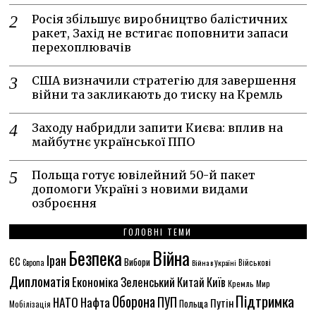
Росія збільшує виробництво балістичних
ракет, Захід не встигає поповнити запаси
перехоплювачів
США визначили стратегію для завершення
війни та закликають до тиску на Кремль
Заходу набридли запити Києва: вплив на
майбутнє української ППО
Польща готує ювілейний 50-й пакет
допомоги Україні з новими видами
озброєння
ГОЛОВНІ ТЕМИ
Безпека
Війна
Іран
ЄС
Вибори
Європа
Війна в Україні
Військові
Дипломатія
Економіка
Зеленський
Китай
Київ
Кремль
Мир
Підтримка
Оборона
НАТО
ПУП
Нафта
Путін
Польща
Мобілізація