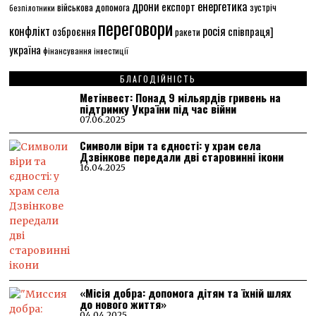
енергетика
дрони
експорт
військова допомога
зустріч
безпілотники
переговори
конфлікт
росія
співпраця]
озброєння
ракети
україна
фінансування
інвестиції
БЛАГОДІЙНІСТЬ
Метінвест: Понад 9 мільярдів гривень на
підтримку України під час війни
07.06.2025
Символи віри та єдності: у храм села
Дзвінкове передали дві старовинні ікони
16.04.2025
«Місія добра: допомога дітям та їхній шлях
до нового життя»
04.04.2025