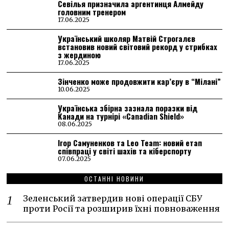
Севілья призначила аргентинця Алмейду
головним тренером
17.06.2025
Український школяр Матвій Строгалєв
встановив новий світовий рекорд у стрибках
з жердиною
17.06.2025
Зінченко може продовжити кар’єру в “Мілані”
10.06.2025
Українська збірна зазнала поразки від
Канади на турнірі «Canadian Shield»
08.06.2025
Ігор Самуненков та Leo Team: новий етап
співпраці у світі шахів та кіберспорту
07.06.2025
ОСТАННІ НОВИНИ
Зеленський затвердив нові операції СБУ
проти Росії та розширив їхні повноваження