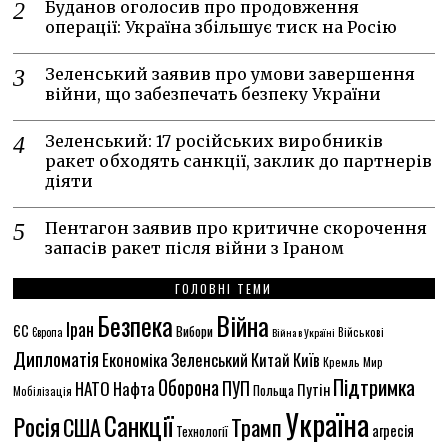
Буданов оголосив про продовження
операції: Україна збільшує тиск на Росію
Зеленський заявив про умови завершення
війни, що забезпечать безпеку України
Зеленський: 17 російських виробників
ракет обходять санкції, заклик до партнерів
діяти
Пентагон заявив про критичне скорочення
запасів ракет після війни з Іраном
ГОЛОВНІ ТЕМИ
Безпека
Війна
Іран
ЄС
Вибори
Європа
Війна в Україні
Військові
Дипломатія
Економіка
Зеленський
Китай
Київ
Кремль
Мир
Підтримка
Оборона
ПУП
НАТО
Нафта
Путін
Польща
Мобілізація
Україна
Санкції
Росія
США
Трамп
агресія
Технології