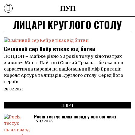
ПУП
ЛИЦАРІ КРУГЛОГО СТОЛУ
Сміливий сер Кейр втікає від битви
ЛОНДОН – Майже рівно 50 років тому у кінотеатрах
з’явився Монті Пайтон і Святий Грааль – безжально
саркастична пародія на національний міф Британії:
короля Артура та лицарів Круглого столу. Серед його
героїв
28.02.2025
СПОРТ
Росія тестує шлях назад у світові лижі
15.07.2026