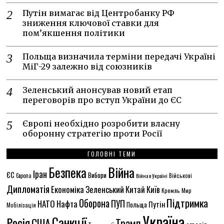
Путін вимагає від Центробанку РФ
зниження ключової ставки для
пом’якшення політики
Польща визначила терміни передачі Україні
МіГ-29 залежно від союзників
Зеленський анонсував новий етап
переговорів про вступ України до ЄС
Європі необхідно розробити власну
оборонну стратегію проти Росії
ГОЛОВНІ ТЕМИ
Безпека
Війна
Іран
ЄС
Вибори
Європа
Війна в Україні
Військові
Дипломатія
Економіка
Зеленський
Китай
Київ
Кремль
Мир
Підтримка
Оборона
ПУП
НАТО
Нафта
Путін
Польща
Мобілізація
Україна
Санкції
Росія
США
Трамп