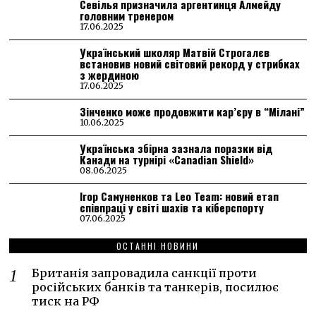
Севілья призначила аргентинця Алмейду
головним тренером
17.06.2025
Український школяр Матвій Строгалєв
встановив новий світовий рекорд у стрибках
з жердиною
17.06.2025
Зінченко може продовжити кар’єру в “Мілані”
10.06.2025
Українська збірна зазнала поразки від
Канади на турнірі «Canadian Shield»
08.06.2025
Ігор Самуненков та Leo Team: новий етап
співпраці у світі шахів та кіберспорту
07.06.2025
ОСТАННІ НОВИНИ
Британія запровадила санкції проти
російських банків та танкерів, посилює
тиск на РФ