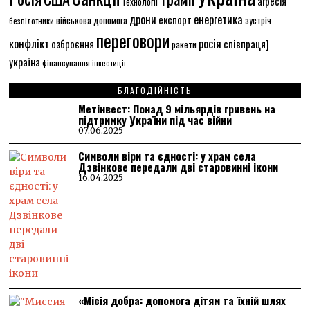
агресія
Технології
енергетика
дрони
експорт
військова допомога
зустріч
безпілотники
переговори
конфлікт
росія
співпраця]
озброєння
ракети
україна
фінансування
інвестиції
БЛАГОДІЙНІСТЬ
Метінвест: Понад 9 мільярдів гривень на
підтримку України під час війни
07.06.2025
Символи віри та єдності: у храм села
Дзвінкове передали дві старовинні ікони
16.04.2025
«Місія добра: допомога дітям та їхній шлях