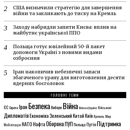
США визначили стратегію для завершення
війни та закликають до тиску на Кремль
Заходу набридли запити Києва: вплив на
майбутнє української ППО
Польща готує ювілейний 50-й пакет
допомоги Україні з новими видами
озброєння
Іран накопичив небезпечні запаси
збагаченого урану для виготовлення десяти
ядерних боєголовок
ГОЛОВНІ ТЕМИ
Безпека
Війна
Іран
ЄС
Вибори
Європа
Війна в Україні
Військові
Дипломатія
Економіка
Зеленський
Китай
Київ
Кремль
Мир
Підтримка
Оборона
НАТО
ПУП
Нафта
Путін
Польща
Мобілізація