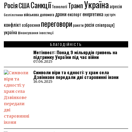
Україна
Санкції
Росія
США
Трамп
агресія
Технології
енергетика
дрони
експорт
військова допомога
зустріч
безпілотники
переговори
конфлікт
росія
співпраця]
озброєння
ракети
україна
фінансування
інвестиції
БЛАГОДІЙНІСТЬ
Метінвест: Понад 9 мільярдів гривень на
підтримку України під час війни
07.06.2025
Символи віри та єдності: у храм села
Дзвінкове передали дві старовинні ікони
16.04.2025