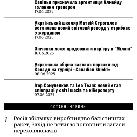
Севілья призначила аргентинця Алмейду
головним тренером
17.06.2025
Український школяр Матвій Строгалєв
встановив новий світовий рекорд у стрибках
з жердиною
17.06.2025
Зінченко може продовжити кар’єру в “Мілані”
10.06.2025
Українська збірна зазнала поразки від
Канади на турнірі «Canadian Shield»
08.06.2025
Ігор Самуненков та Leo Team: новий етап
співпраці у світі шахів та кіберспорту
07.06.2025
ОСТАННІ НОВИНИ
Росія збільшує виробництво балістичних
ракет, Захід не встигає поповнити запаси
перехоплювачів