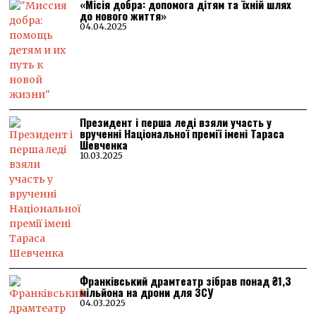
«Місія добра: допомога дітям та їхній шлях
до нового життя»
04.04.2025
Президент і перша леді взяли участь у
врученні Національної премії імені Тараса
Шевченка
10.03.2025
Франківський драмтеатр зібрав понад ₴1,3
мільйона на дрони для ЗСУ
04.03.2025