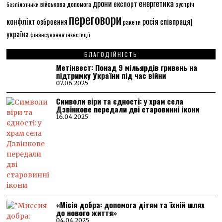
енергетика
дрони
експорт
військова допомога
зустріч
безпілотники
переговори
конфлікт
росія
співпраця]
озброєння
ракети
україна
фінансування
інвестиції
БЛАГОДІЙНІСТЬ
Метінвест: Понад 9 мільярдів гривень на
підтримку України під час війни
07.06.2025
Символи віри та єдності: у храм села
Дзвінкове передали дві старовинні ікони
16.04.2025
«Місія добра: допомога дітям та їхній шлях
до нового життя»
04.04.2025