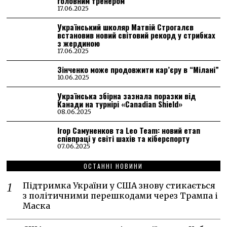
головним тренером
17.06.2025
Український школяр Матвій Строгалєв
встановив новий світовий рекорд у стрибках
з жердиною
17.06.2025
Зінченко може продовжити кар’єру в “Мілані”
10.06.2025
Українська збірна зазнала поразки від
Канади на турнірі «Canadian Shield»
08.06.2025
Ігор Самуненков та Leo Team: новий етап
співпраці у світі шахів та кіберспорту
07.06.2025
ОСТАННІ НОВИНИ
Підтримка України у США знову стикається
з політичними перешкодами через Трампа і
Маска