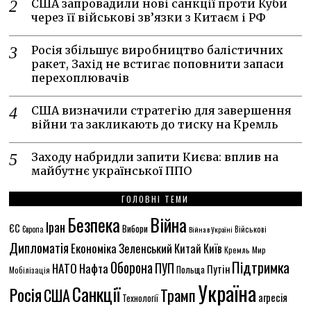
США запровадили нові санкції проти Куби
через її військові зв’язки з Китаєм і РФ
Росія збільшує виробництво балістичних
ракет, Захід не встигає поповнити запаси
перехоплювачів
США визначили стратегію для завершення
війни та закликають до тиску на Кремль
Заходу набридли запити Києва: вплив на
майбутнє української ППО
ГОЛОВНІ ТЕМИ
Безпека
Війна
Іран
ЄС
Вибори
Європа
Війна в Україні
Військові
Дипломатія
Економіка
Зеленський
Китай
Київ
Кремль
Мир
Підтримка
Оборона
НАТО
ПУП
Нафта
Путін
Польща
Мобілізація
Україна
Санкції
Росія
США
Трамп
агресія
Технології