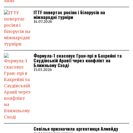
ITTF повертає росіян і білорусів на
міжнародні турніри
14.07.2026
Формула-1 скасовує Гран-прі в Бахрейні та
Саудівській Аравії через конфлікт на
Ближньому Сході
15.03.2026
Севілья призначила аргентинця Алмейду