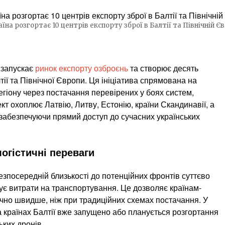
аїна розгортає 10 центрів експорту зброї в Балтії та Північній Єв
 запускає
ринок експорту озброєнь
та створює десять
тії та Північної Європи. Ця ініціатива спрямована на
іону через постачання перевірених у боях систем,
кт охоплює Латвію, Литву, Естонію, країни Скандинавії, а
 забезпечуючи прямий доступ до сучасних українських
огістичні переваги
зпосередній близькості до потенційних фронтів суттєво
ує витрати на транспортування. Це дозволяє країнам-
но швидше, ніж при традиційних схемах постачання. У
та країнах Балтії вже запущено або планується розгортання
ьких дронів.