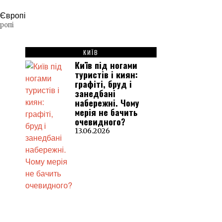
ропі
КИЇВ
Київ під ногами
туристів і киян:
графіті, бруд і
занедбані
набережні. Чому
мерія не бачить
очевидного?
13.06.2026