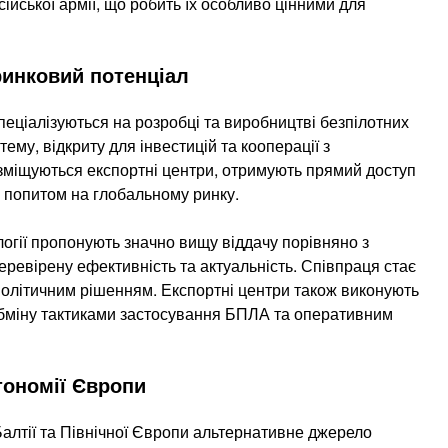
ійської армії, що робить їх особливо цінними для
ринковий потенціал
пеціалізуються на розробці та виробництві безпілотних
му, відкриту для інвестицій та кооперації з
озміщуються експортні центри, отримують прямий доступ
м попитом на глобальному ринку.
ології пропонують значно вищу віддачу порівняно з
ревірену ефективність та актуальність. Співпраця стає
олітичним рішенням. Експортні центри також виконують
обміну тактиками застосування БПЛА та оперативним
тономії Європи
Балтії та Північної Європи альтернативне джерело