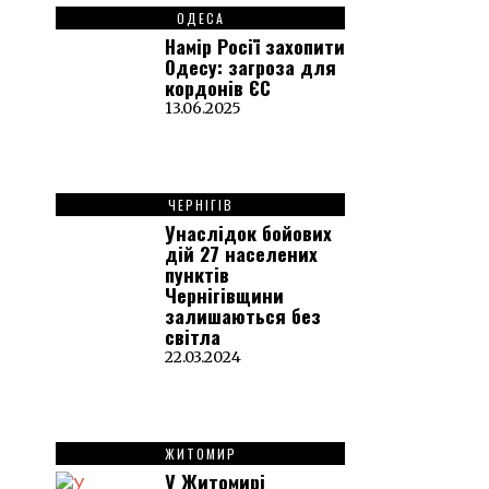
ОДЕСА
Намір Росії захопити
Одесу: загроза для
кордонів ЄС
13.06.2025
ЧЕРНІГІВ
Унаслідок бойових
дій 27 населених
пунктів
Чернігівщини
залишаються без
світла
22.03.2024
ЖИТОМИР
У Житомирі