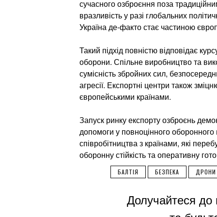
сучасного озброєння поза традиційни
вразливість у разі глобальних політи
Україна де-факто стає частиною євро
Такий підхід повністю відповідає курс
оборони. Спільне виробництво та вик
сумісність збройних сил, безпосеред
агресії. Експортні центри також зміцн
європейськими країнами.
Запуск ринку експорту озброєнь демо
допомоги у повноцінного оборонного 
співробітництва з країнами, які пере
оборонну стійкість та оперативну гот
БАЛТІЯ
БЕЗПЕКА
ДРОНИ
Долучайтеся до 
та будьте