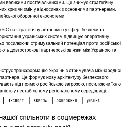
ми великими постачальниками. Це знижує стратегічну
чних криз чи змін у відносинах з основними партнерами.
пейської оборонної екосистеми.
у ЄС на стратегічну автономію у сфері безпеки та
ористання українських систем підвищує оперативну
ньо посилюючи стримувальний потенціал проти російської
юють довгострокові партнерські зв’язки між Україною та
нструє трансформацію України з отримувача міжнародної
партнера. Це формує нову архітектуру безпекового
бувають під прямою російською загрозою, посилюючи їхню
овність у нестабільному регіональному середовищі.
ЕКСПОРТ
ЄВРОПА
ОЗБРОЄННЯ
УКРАЇНА
нашої спільноти в соцмережах
 в курсі останніх подій