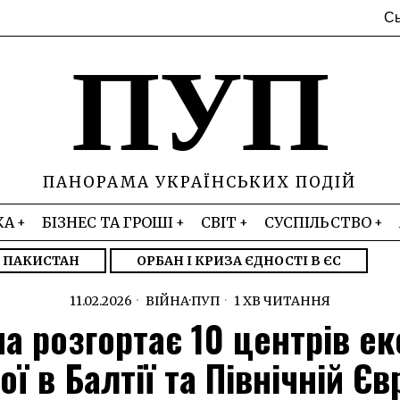
Сь
ПУП
ПАНОРАМА УКРАЇНСЬКИХ ПОДІЙ
КА
БІЗНЕС ТА ГРОШІ
СВІТ
СУСПІЛЬСТВО
– ПАКИСТАН
ОРБАН І КРИЗА ЄДНОСТІ В ЄС
11.02.2026
ВІЙНА
·
ПУП
1 ХВ ЧИТАННЯ
на розгортає 10 центрів ек
ої в Балтії та Північній Єв