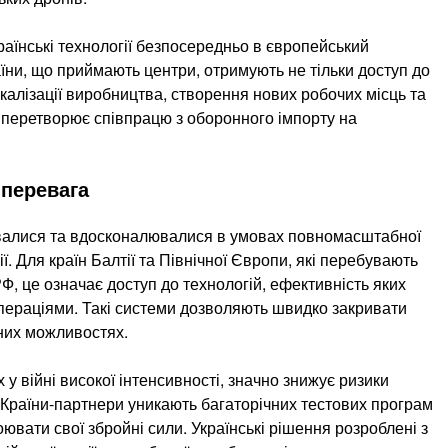
аїнські технології безпосередньо в європейський
ни, що приймають центри, отримують не тільки доступ до
окалізації виробництва, створення нових робочих місць та
 перетворює співпрацю з оборонного імпорту на
 перевага
ювалися та вдосконалювалися в умовах повномасштабної
ї. Для країн Балтії та Північної Європи, які перебувають
Ф, це означає доступ до технологій, ефективність яких
ераціями. Такі системи дозволяють швидко закривати
них можливостях.
у війні високої інтенсивності, значно знижує ризики
 Країни-партнери уникають багаторічних тестових програм
вати свої збройні сили. Українські рішення розроблені з