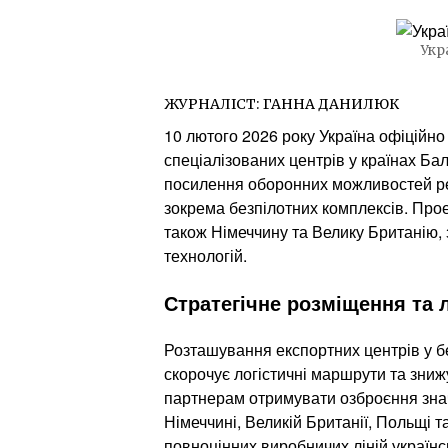
Укр
ЖУРНАЛІСТ:
ГАННА ДАНИЛЮК
10 лютого 2026 року Україна офіційно
спеціалізованих центрів у країнах Бал
посилення оборонних можливостей рег
зокрема безпілотних комплексів. Прое
також Німеччину та Велику Британію,
технологій.
Стратегічне розміщення та л
Розташування експортних центрів у бе
скорочує логістичні маршрути та зниж
партнерам отримувати озброєння знач
Німеччині, Великій Британії, Польщі 
повноцінних виробничих ліній українс