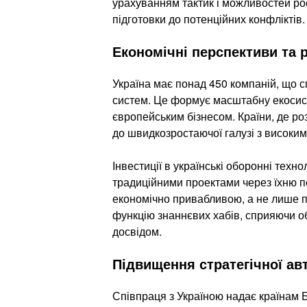
урахуванням тактик і можливостей рос
підготовки до потенційних конфліктів.
Економічні перспективи та 
Україна має понад 450 компаній, що с
систем. Це формує масштабну екосисте
європейським бізнесом. Країни, де р
до швидкозростаючої галузі з високи
Інвестиції в українські оборонні техн
традиційними проектами через їхню пе
економічно привабливою, а не лише п
функцію знаннєвих хабів, сприяючи 
досвідом.
Підвищення стратегічної ав
Співпраця з Україною надає країнам 