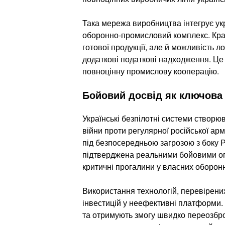
Така мережа виробництва інтегрує укр
оборонно-промисловий комплекс. Краї
готової продукції, але й можливість л
додаткові податкові надходження. Це
повноцінну промислову кооперацію.
Бойовий досвід як ключова
Українські безпілотні системи створ
війни проти регулярної російської армі
під безпосередньою загрозою з боку Р
підтверджена реальними бойовими оп
критичні прогалини у власних оборон
Використання технологій, перевірених 
інвестицій у неефективні платформи.
та отримують змогу швидко переозброю