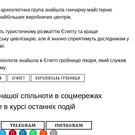
іт, археологічна група знайшла гончарну майстерню
 найбільших виробничих центрів.
уть туристичному розмаїттю Єгипту та краще
ьку цивілізацію, але й значно сприятимуть дослідникам у
ві.
ологів знайшла в Єгипті гробницю лікаря, який служив
му.
А
ЄГИПЕТ
КОРОЛІВСЬКА ГРОБНИЦЯ
нашої спільноти в соцмережах
 в курсі останніх подій
TELEGRAM
INSTAGRAM