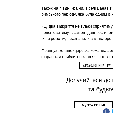
Також на півдні країни, в селі Банав
римського періоду, яка була одним із
«Ці два відкриття не тільки сприятим
пояснюватимуть світові давньоєгипетс
їхній роботі», – зазначили в міністерст
Французько-швейцарська команда архе
фараонам приблизно 4 тисячі років то
АРХЕОЛОГІЧНА ГРУП
Долучайтеся до 
та будьте
X / TWITTER