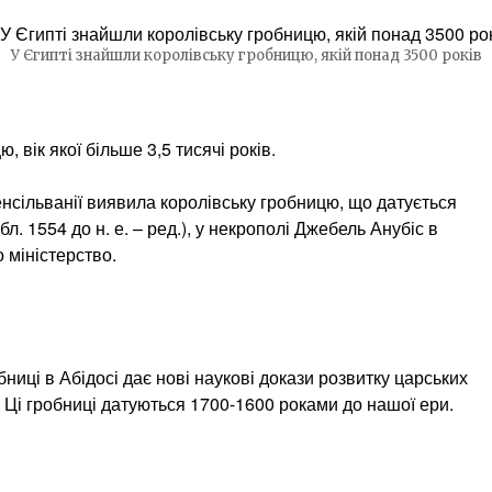
У Єгипті знайшли королівську гробницю, якій понад 3500 років
 вік якої більше 3,5 тисячі років.
енсільванії виявила королівську гробницю, що датується
. 1554 до н. е. – ред.), у некрополі Джебель Анубіс в
о міністерство.
бниці в Абідосі дає нові наукові докази розвитку царських
 Ці гробниці датуються 1700-1600 роками до нашої ери.