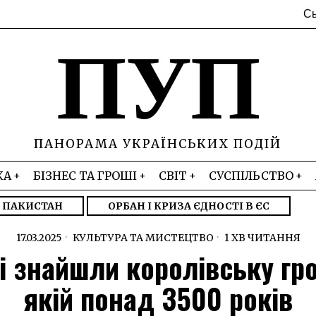
Сь
ПУП
ПАНОРАМА УКРАЇНСЬКИХ ПОДІЙ
КА
БІЗНЕС ТА ГРОШІ
СВІТ
СУСПІЛЬСТВО
– ПАКИСТАН
ОРБАН І КРИЗА ЄДНОСТІ В ЄС
17.03.2025
КУЛЬТУРА ТА МИСТЕЦТВО
1 ХВ ЧИТАННЯ
ті знайшли королівську гр
якій понад 3500 років