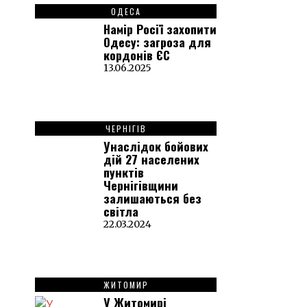
ОДЕСА
Намір Росії захопити
Одесу: загроза для
кордонів ЄС
13.06.2025
ЧЕРНІГІВ
Унаслідок бойових
дій 27 населених
пунктів
Чернігівщини
залишаються без
світла
22.03.2024
ЖИТОМИР
У Житомирі