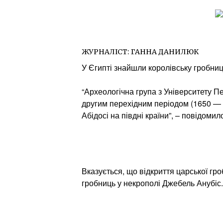
ЖУРНАЛІСТ:
ГАННА ДАНИЛЮК
У Єгипті знайшли королівську гробницю,
“Археологічна група з Університету П
другим перехідним періодом (1650 — бл
Абідосі на півдні країни”, – повідомил
Вказується, що відкриття царської гро
гробниць у некрополі Джебель Анубіс.