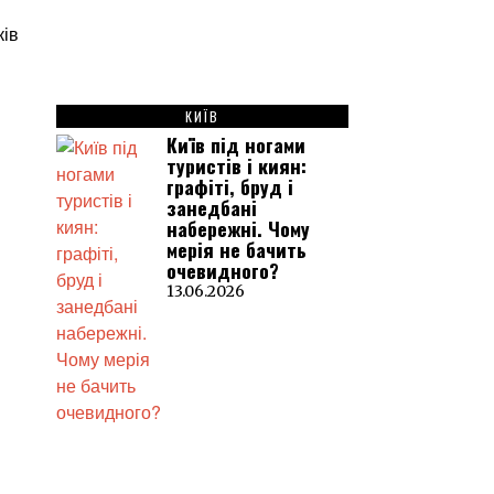
КИЇВ
Київ під ногами
туристів і киян:
графіті, бруд і
занедбані
набережні. Чому
мерія не бачить
очевидного?
13.06.2026