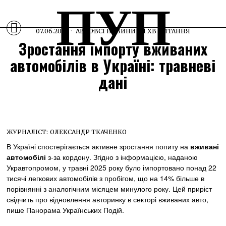
ПУП
07.06.2025
АВТО
·
ВСІ НОВИНИ
1 ХВ ЧИТАННЯ
Зростання імпорту вживаних
автомобілів в Україні: травневі
дані
ЖУРНАЛІСТ:
ОЛЕКСАНДР ТКАЧЕНКО
В Україні спостерігається активне зростання попиту на
вживані
автомобілі
з-за кордону. Згідно з інформацією, наданою
Укравтопромом, у травні 2025 року було імпортовано понад 22
тисячі легкових автомобілів з пробігом, що на 14% більше в
порівнянні з аналогічним місяцем минулого року. Цей приріст
свідчить про відновлення авторинку в секторі вживаних авто,
пише Панорама Українських Подій.