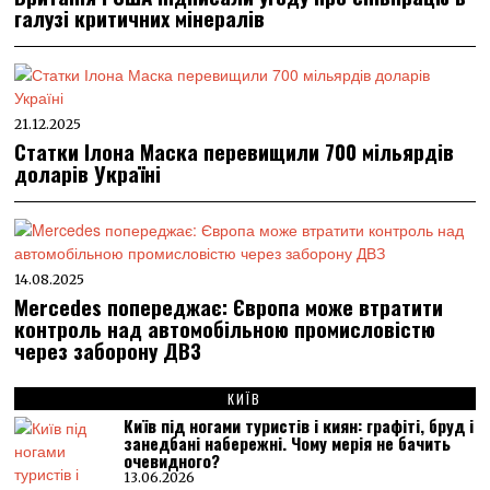
галузі критичних мінералів
21.12.2025
Статки Ілона Маска перевищили 700 мільярдів
доларів Україні
14.08.2025
Mercedes попереджає: Європа може втратити
контроль над автомобільною промисловістю
через заборону ДВЗ
КИЇВ
Київ під ногами туристів і киян: графіті, бруд і
занедбані набережні. Чому мерія не бачить
очевидного?
13.06.2026