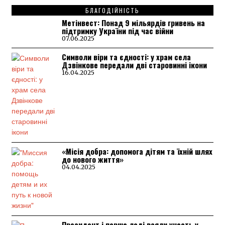
БЛАГОДІЙНІСТЬ
Метінвест: Понад 9 мільярдів гривень на
підтримку України під час війни
07.06.2025
Символи віри та єдності: у храм села
Дзвінкове передали дві старовинні ікони
16.04.2025
«Місія добра: допомога дітям та їхній шлях
до нового життя»
04.04.2025
Президент і перша леді взяли участь у