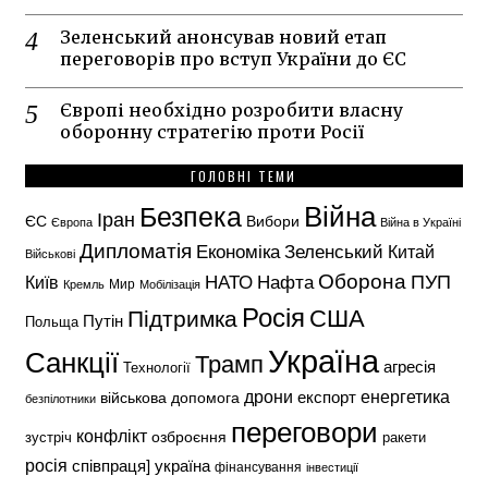
Зеленський анонсував новий етап
переговорів про вступ України до ЄС
Європі необхідно розробити власну
оборонну стратегію проти Росії
ГОЛОВНІ ТЕМИ
Безпека
Війна
Іран
ЄС
Вибори
Європа
Війна в Україні
Дипломатія
Економіка
Зеленський
Китай
Військові
Оборона
НАТО
ПУП
Нафта
Київ
Кремль
Мир
Мобілізація
Росія
США
Підтримка
Путін
Польща
Україна
Санкції
Трамп
агресія
Технології
енергетика
дрони
експорт
військова допомога
безпілотники
переговори
конфлікт
озброєння
зустріч
ракети
росія
україна
співпраця]
фінансування
інвестиції