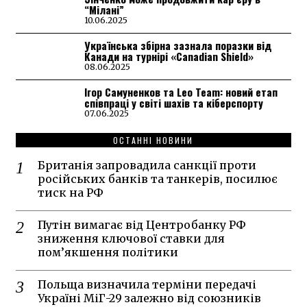
“Мілані”
10.06.2025
Українська збірна зазнала поразки від
Канади на турнірі «Canadian Shield»
08.06.2025
Ігор Самуненков та Leo Team: новий етап
співпраці у світі шахів та кіберспорту
07.06.2025
ОСТАННІ НОВИНИ
Британія запровадила санкції проти
російських банків та танкерів, посилює
тиск на РФ
Путін вимагає від Центробанку РФ
зниження ключової ставки для
пом’якшення політики
Польща визначила терміни передачі
Україні МіГ-29 залежно від союзників