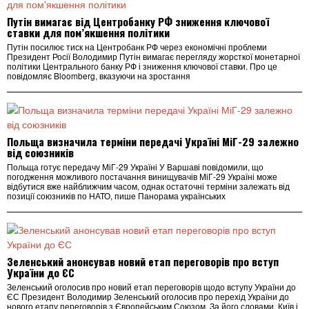
Путін вимагає від Центробанку РФ зниження ключової
ставки для пом’якшення політики
Путін посилює тиск на Центробанк РФ через економічні проблеми
Президент Росії Володимир Путін вимагає перегляду жорсткої монетарної
політики Центрального банку РФ і зниження ключової ставки. Про це
повідомляє Bloomberg, вказуючи на зростання
Польща визначила терміни передачі Україні МіГ-29 залежно
від союзників
Польща готує передачу МіГ-29 Україні У Варшаві повідомили, що
погодження можливого постачання винищувачів МіГ-29 Україні може
відбутися вже найближчим часом, однак остаточні терміни залежать від
позиції союзників по НАТО, пише Панорама українських
Зеленський анонсував новий етап переговорів про вступ
України до ЄС
Зеленський оголосив про новий етап переговорів щодо вступу України до
ЄС Президент Володимир Зеленський оголосив про перехід України до
нового етапу переговорів з Європейським Союзом. За його словами, Київ і