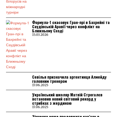
Формула-1 скасовує Гран-прі в Бахрейні та
Саудівській Аравії через конфлікт на
Ближньому Сході
15.03.2026
Севілья призначила аргентинця Алмейду
головним тренером
17.06.2025
Український школяр Матвій Строгалєв
встановив новий світовий рекорд у
стрибках з жердиною
17.06.2025
Зінченко може продовжити кар’єру в