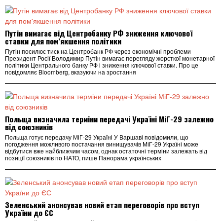
Путін вимагає від Центробанку РФ зниження ключової
ставки для пом’якшення політики
Путін посилює тиск на Центробанк РФ через економічні проблеми
Президент Росії Володимир Путін вимагає перегляду жорсткої монетарної
політики Центрального банку РФ і зниження ключової ставки. Про це
повідомляє Bloomberg, вказуючи на зростання
Польща визначила терміни передачі Україні МіГ-29 залежно
від союзників
Польща готує передачу МіГ-29 Україні У Варшаві повідомили, що
погодження можливого постачання винищувачів МіГ-29 Україні може
відбутися вже найближчим часом, однак остаточні терміни залежать від
позиції союзників по НАТО, пише Панорама українських
Зеленський анонсував новий етап переговорів про вступ
України до ЄС