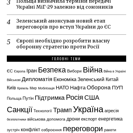
Польща визначила терміни передачі
Україні МіГ-29 залежно від союзників
Зеленський анонсував новий етап
переговорів про вступ України до ЄС
Європі необхідно розробити власну
оборонну стратегію проти Росії
ГОЛОВНІ ТЕМИ
Безпека
Війна
Іран
ЄС
Вибори
Європа
Війна в Україні
Дипломатія
Економіка
Зеленський
Китай
Військові
Оборона
НАТО
ПУП
Нафта
Київ
Кремль
Мир
Мобілізація
Росія
США
Підтримка
Путін
Польща
Україна
Санкції
Трамп
агресія
Технології
енергетика
дрони
експорт
військова допомога
безпілотники
переговори
конфлікт
озброєння
зустріч
ракети