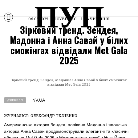
ПУП
06.05.2025
ШОУБІЗНЕС
1 ХВ ЧИТАННЯ
Зірковий тренд. Зендея,
Мадонна і Анна Савай у білих
смокінгах відвідали Met Gala
2025
Зірковий тренд. Зендея, Мадонна і Анна Савай у білих смокінгах
відвідали Met Gala 2025
NV.UA
ДЖЕРЕЛО
ЖУРНАЛІСТ:
ОЛЕКСАНДР ТКАЧЕНКО
Американська акторка Зендея, попікона Мадонна і японська
акторка Анна Савай продемонстрували елегантні та класичні
образи на Met Gala 2025 у Метрополітен-музеї у Нью-Йорку.