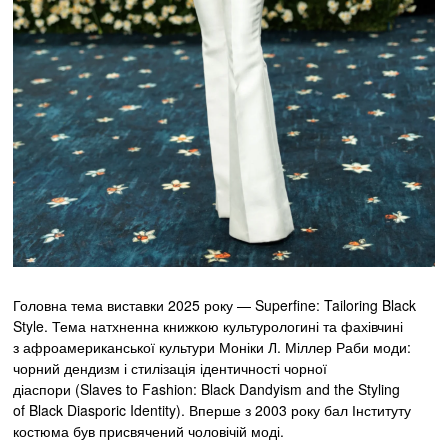
Головна тема виставки 2025 року — Superfine: Tailoring Black
Style. Тема натхненна книжкою культурологині та фахівчині
з афроамериканської культури Моніки Л. Міллер Раби моди:
чорний дендизм і стилізація ідентичності чорної
діаспори (Slaves to Fashion: Black Dandyism and the Styling
of Black Diasporic Identity). Вперше з 2003 року бал Інституту
костюма був присвячений чоловічій моді.