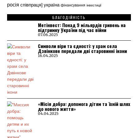
росія
україна
співпраця]
фінансування
інвестиції
БЛАГОДІЙНІСТЬ
Метінвест: Понад 9 мільярдів гривень на
підтримку України під час війни
07.06.2025
Символи віри та єдності: у храм села
Дзвінкове передали дві старовинні ікони
16.04.2025
«Місія добра: допомога дітям та їхній шлях
до нового життя»
04.04.2025