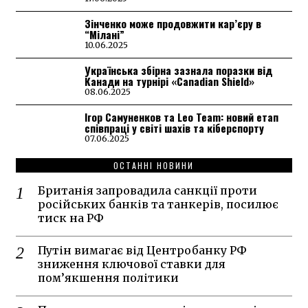
Зінченко може продовжити кар’єру в
“Мілані”
10.06.2025
Українська збірна зазнала поразки від
Канади на турнірі «Canadian Shield»
08.06.2025
Ігор Самуненков та Leo Team: новий етап
співпраці у світі шахів та кіберспорту
07.06.2025
ОСТАННІ НОВИНИ
Британія запровадила санкції проти
російських банків та танкерів, посилює
тиск на РФ
Путін вимагає від Центробанку РФ
зниження ключової ставки для
пом’якшення політики