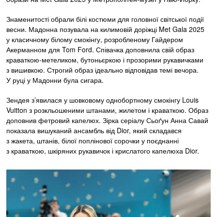
Знаменитості обрали білі костюми для головної світської події
весни. Мадонна позувала на килимовій доріжці Met Gala 2025
у класичному білому смокінгу, розробленому Гайдером
Акерманном для Tom Ford. Співачка доповнила свій образ
краваткою-метеликом, бутоньєркою і прозорими рукавичками
з вишивкою. Строгий образ ідеально відповідав темі вечора.
У руці у Мадонни була сигара.
Зендея з’явилася у шовковому однобортному смокінгу Louis
Vuitton з розкльошеними штанами, жилетом і краваткою. Образ
доповнив фетровий капелюх. Зірка серіалу Сьоґун Анна Савай
показала вишуканий ансамбль від Dior, який складався
з жакета, штанів, білої поплінової сорочки у поєднанні
з краваткою, шкіряних рукавичок і крислатого капелюха Dior.