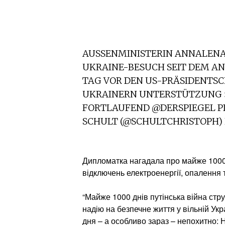
AUSSENMINISTERIN ANNALENA 
KRAINE-BESUCH SEIT DEM ANGR
AG VOR DEN US-PRÄSIDENTSCH
KRAINERN UNTERSTÜTZUNG »SO
ORTLAUFEND @DERSPIEGEL PI
CHULT (@SCHULTCHRISTOPH) N
Дипломатка нагадала про майже 1000 д
відключень електроенергії, опалення т
“Майже 1000 днів путінська війна стру
надію на безпечне життя у вільній Укр
дня – а особливо зараз – непохитно: 