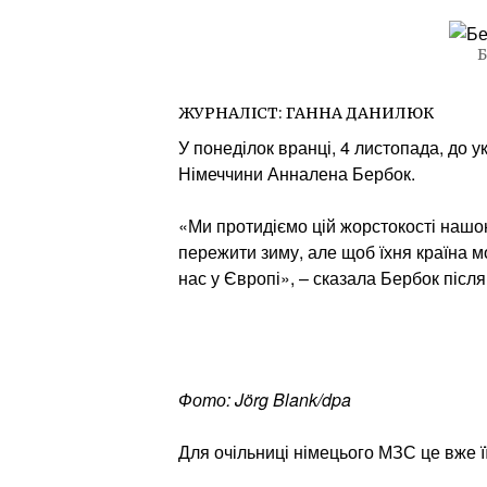
Б
ЖУРНАЛІСТ:
ГАННА ДАНИЛЮК
У понеділок вранці, 4 листопада, до у
Німеччини Анналена Бербок.
«Ми протидіємо цій жорстокості нашою
пережити зиму, але щоб їхня країна 
нас у Європі», – сказала Бербок після
Фото: Jörg Blank/dpa
Для очільниці німецього МЗС це вже її