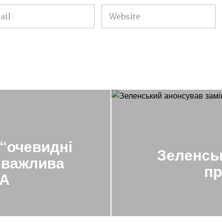
 “очевидні
Зеленськ
а важлива
пр
ША