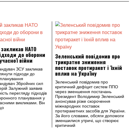
 закликав НАТО
ідходи до оборони
Зеленський повідомив про
сучасної війни
трикратне зниження
поставок протиракет і їхній
андувач ЗСУ закликав
вплив на Україну
янути підходи до
 планування
Зеленський повідомив про
андувач Збройних сил
критичний дефіцит систем ППО
ерій Залужний заявив
через зменшення постачань
ість перегляду підходів
Президент Володимир Зеленський
оронного планування у
анонсував різке скорочення
учасними викликами. Він
міжнародних поставок
що
протиракетних засобів для України.
За його словами, обсяги допомоги
зменшилися утричі, що створює
критичний