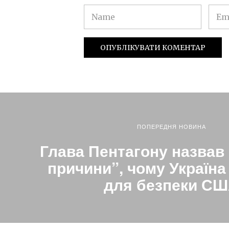
ПОПЕРЕДНЯ НОВИНА
Глава Пентагону назвав
причини”, чому Україн
для безпеки С