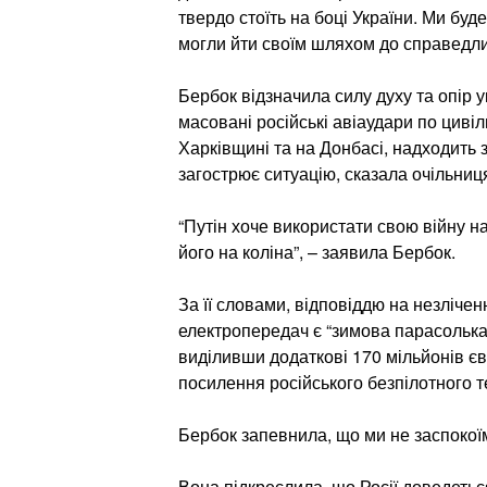
твердо стоїть на боці України. Ми буд
могли йти своїм шляхом до справедли
Бербок відзначила силу духу та опір у
масовані російські авіаудари по циві
Харківщині та на Донбасі, надходить 
загострює ситуацію, сказала очільни
“Путін хоче використати свою війну н
його на коліна”, – заявила Бербок.
За її словами, відповіддю на незлічен
електропередач є “зимова парасольк
виділивши додаткові 170 мільйонів єв
посилення російського безпілотного т
Бербок запевнила, що ми не заспокої
Вона підкреслила, що Росії доведеться