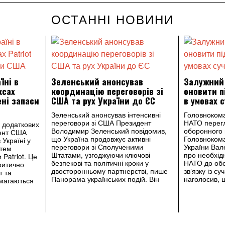
ОСТАННІ НОВИНИ
їні в
Зеленський анонсував
Залужний
ксах
координацію переговорів зі
оновити п
ені запаси
США та рух України до ЄС
в умовах 
Зеленський анонсував інтенсивні
Головноком
переговори зі США Президент
НАТО перегл
 додаткових
Володимир Зеленський повідомив,
оборонного
дент США
що Україна продовжує активні
Головноком
Україні у
переговори зі Сполученими
України Вал
стем
Штатами, узгоджуючи ключові
про необхідн
Patriot. Це
безпекові та політичні кроки у
НАТО до об
ритично
двосторонньому партнерстві, пише
зв’язку із с
т та
Панорама українських подій. Він
наголосив, 
амагаються