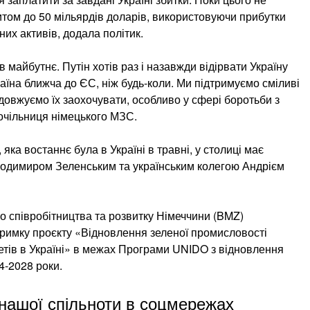
итом до 50 мільярдів доларів, використовуючи прибутки
их активів, додала політик.
 майбутнє. Путін хотів раз і назавжди відірвати Україну
аїна ближча до ЄС, ніж будь-коли. Ми підтримуємо сміливі
довжуємо їх заохочувати, особливо у сфері боротьби з
 очільниця німецького МЗС.
яка востаннє була в Україні в травні, у столиці має
лодимиром Зеленським та українським колегою Андрієм
о співробітництва та розвитку Німеччини (BMZ)
тримку проєкту «Відновлення зеленої промисловості
етів в Україні» в межах Програми UNIDO з відновлення
4-2028 роки.
нашої спільноти в соцмережах