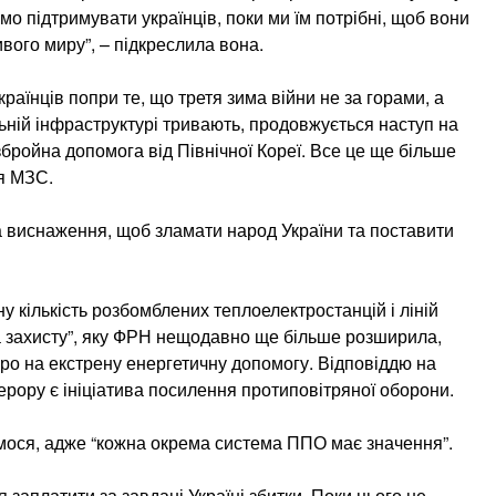
емо підтримувати українців, поки ми їм потрібні, щоб вони
вого миру”, – підкреслила вона.
країнців попри те, що третя зима війни не за горами, а
льній інфраструктурі тривають, продовжується наступ на
збройна допомога від Північної Кореї. Все це ще більше
ця МЗС.
а виснаження, щоб зламати народ України та поставити
ну кількість розбомблених теплоелектростанцій і ліній
а захисту”, яку ФРН нещодавно ще більше розширила,
ро на екстрену енергетичну допомогу. Відповіддю на
ерору є ініціатива посилення протиповітряної оборони.
мося, адже “кожна окрема система ППО має значення”.
 заплатити за завдані Україні збитки. Поки цього не