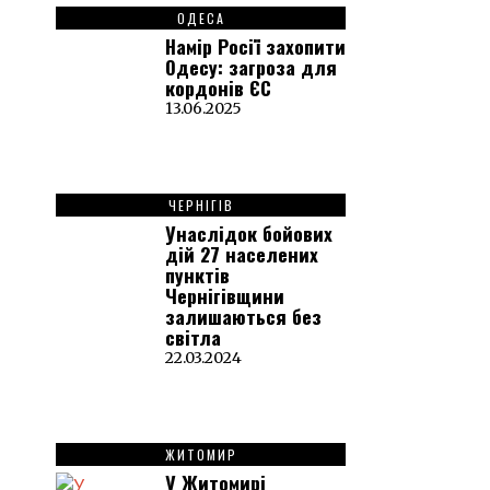
ОДЕСА
Намір Росії захопити
Одесу: загроза для
кордонів ЄС
13.06.2025
ЧЕРНІГІВ
Унаслідок бойових
дій 27 населених
пунктів
Чернігівщини
залишаються без
світла
22.03.2024
ЖИТОМИР
У Житомирі