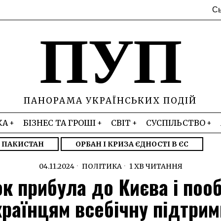
Сь
ПУП
ПАНОРАМА УКРАЇНСЬКИХ ПОДІЙ
КА
БІЗНЕС ТА ГРОШІ
СВІТ
СУСПІЛЬСТВО
– ПАКИСТАН
ОРБАН І КРИЗА ЄДНОСТІ В ЄС
04.11.2024
ПОЛІТИКА
1 ХВ ЧИТАННЯ
к прибула до Києва і поо
країнцям всебічну підтрим