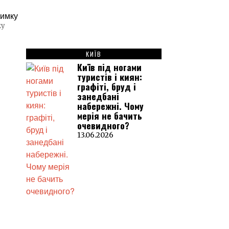
ку
КИЇВ
Київ під ногами
туристів і киян:
графіті, бруд і
занедбані
набережні. Чому
мерія не бачить
очевидного?
13.06.2026