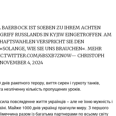
BAERBOCK IST SOEBEN ZU IHREM ACHTEN U
IFF RUSSLANDS IN KYJIW EINGETROFFEN. AM T
AFTSWAHLEN VERSPRICHT SIE DEN U
LANGE, WIE SIE UNS BRAUCHEN«. MEHR F
C.TWITTER.COM/6BSXB7ZN0W— CHRISTOPH S
OVEMBER 4, 2024
нів ракетного терору, виття сирен і гуркоту танків,
а незліченну кількість пропущених уроків.
сила повсякденне життя українців – але не їхню мужність і
аїні. Майже 1000 днів українці прагнули миру. З першого
Німеччина разом із багатьма партнерами по всьому світу