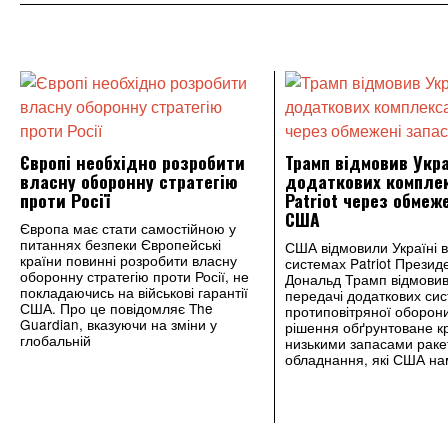
Європі необхідно розробити
Трамп відмовив Укра
власну оборонну стратегію
додаткових компле
проти Росії
Patriot через обмеж
США
Європа має стати самостійною у
питаннях безпеки Європейські
США відмовили Україні в
країни повинні розробити власну
системах Patriot Прези
оборонну стратегію проти Росії, не
Дональд Трамп відмовив 
покладаючись на військові гарантії
передачі додаткових си
США. Про це повідомляє The
протиповітряної оборони 
Guardian, вказуючи на зміни у
рішення обґрунтоване к
глобальній
низькими запасами раке
обладнання, які США н