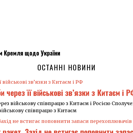
ам Кремля щодо України
ОСТАННІ НОВИНИ
 через її військові зв’язки з Китаєм і Р
рез військову співпрацю з Китаєм і Росією Сполуч
військову співпрацю з Китаєм
 ракет, Захід не встигає поповнити зап