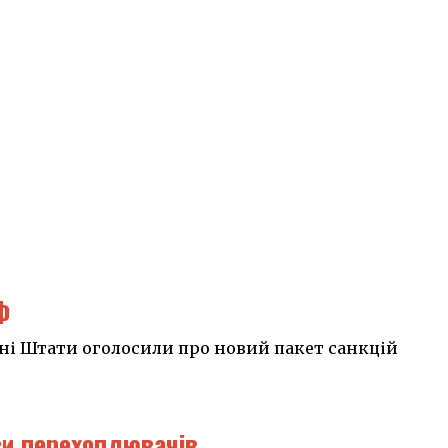
Ф
ені Штати оголосили про новий пакет санкцій
аси перехоплювачів