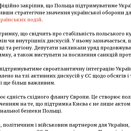
офіційно закріпив, що Польща підтримуватиме Укра
ливши стратегічне значення української оборони д
раїнських подій
.
имку, що свідчить про стабільність польського ку
ін чи внутрішніх дискусій. У ньому зазначається, 
щі та регіону. Депутати закликали уряд продовжув
мку, а також виступати за посилення санкцій проти
 підтримуватиме євроатлантичну інтеграцію Україн
алено на тлі активних дискусій у ЄС щодо обсягів і
щі ще більш важливим.
ює єдність східного флангу Європи. Це створює по
аченням на те, що підтримка Києва є не лише актом
нальної безпеки Польщі.
політичним і військовим партнером для України, а