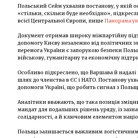
Польський Сейм ухвалив постанову, у якій 
«стільки, скільки буде необхідно», підкрес
всієї Центральної Європи, пише
Панорама ук
Документ отримав широку міжпартійну підтр
допомогу Києву незалежно від політичних зм
перемога України є запорукою безпеки Поль
військову, гуманітарну та економічну підтри
Особливо підкреслено, що Варшава й надалі
шлях до членства в ЄС і НАТО. Постанову ухв
допомоги Україні, що робить сигнал з Поль
Аналітики вважають, що така позиція зміцн
мандат для подальших рішень уряду, із зазн
солідарності, а й ключовим елементом націо
Польща залишається важливим логістичним, 