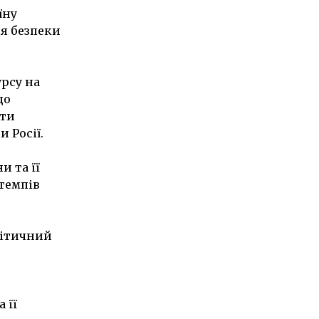
їну
ля безпеки
рсу на
що
ати
 Росії.
и та її
 темпів
літичний
 її