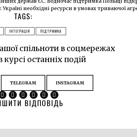
інших держав ЄС. Водночас підтримка Польщі підк
є Україні необхідні ресурси в умовах триваючої агре
TAGS:
ІНТЕГРАЦІЯ
ПІДТРИМКА
ашої спільноти в соцмережах
в курсі останніх подій
TELEGRAM
INSTAGRAM
ИШИТИ ВІДПОВІДЬ