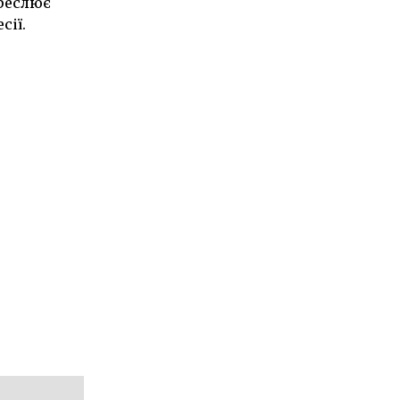
реслює
сії.